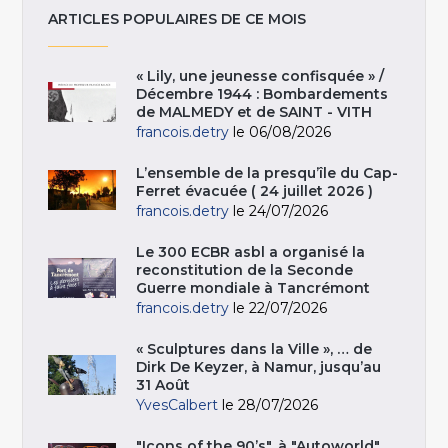
ARTICLES POPULAIRES DE CE MOIS
« Lily, une jeunesse confisquée » /
Décembre 1944 : Bombardements
de MALMEDY et de SAINT - VITH
francois.detry
le 06/08/2026
L’ensemble de la presqu’île du Cap-
Ferret évacuée ( 24 juillet 2026 )
francois.detry
le 24/07/2026
Le 300 ECBR asbl a organisé la
reconstitution de la Seconde
Guerre mondiale à Tancrémont
francois.detry
le 22/07/2026
« Sculptures dans la Ville », … de
Dirk De Keyzer, à Namur, jusqu’au
31 Août
YvesCalbert
le 28/07/2026
"Icons of the 90’s", à "Autoworld",