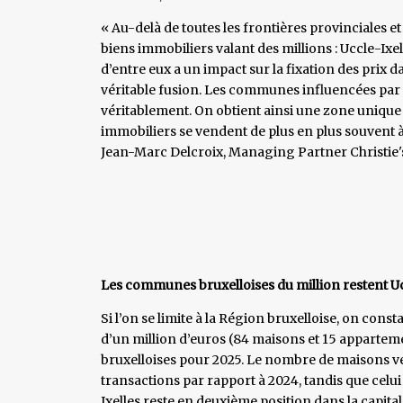
« Au-delà de toutes les frontières provinciales et
biens immobiliers valant des millions : Uccle-I
d’entre eux a un impact sur la fixation des prix 
véritable fusion. Les communes influencées par
véritablement. On obtient ainsi une zone unique 
immobiliers se vendent de plus en plus souvent à
​Jean-Marc Delcroix, Managing Partner Christie's
Les communes bruxelloises du million restent Uc
Si l’on se limite à la Région bruxelloise, on cons
d’un million d’euros (84 maisons et 15 apparte
bruxelloises pour 2025. Le nombre de maisons ve
transactions par rapport à 2024, tandis que cel
Ixelles reste en deuxième position dans la capita