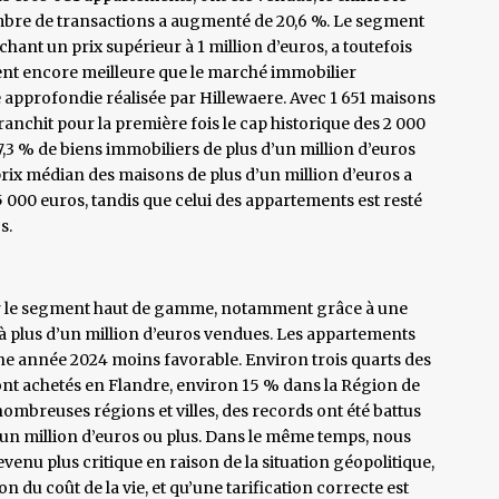
nombre de transactions a augmenté de 20,6 %. Le segment
ant un prix supérieur à 1 million d’euros, a toutefois
t encore meilleure que le marché immobilier
 approfondie réalisée par Hillewaere. Avec 1 651 maisons
anchit pour la première fois le cap historique des 2 000
7,3 % de biens immobiliers de plus d’un million d’euros
rix médian des maisons de plus d’un million d’euros a
5 000 euros, tandis que celui des appartements est resté
s.
our le segment haut de gamme, notamment grâce à une
 plus d’un million d’euros vendues. Les appartements
 année 2024 moins favorable. Environ trois quarts des
ont achetés en Flandre, environ 15 % dans la Région de
nombreuses régions et villes, des records ont été battus
un million d’euros ou plus. Dans le même temps, nous
evenu plus critique en raison de la situation géopolitique,
n du coût de la vie, et qu’une tarification correcte est