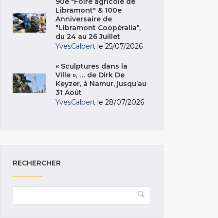
90e "Foire agricole de
Libramont" & 100e
Anniversaire de
"Libramont Coopéralia",
du 24 au 26 Juillet
YvesCalbert
le 25/07/2026
« Sculptures dans la
Ville », … de Dirk De
Keyzer, à Namur, jusqu’au
31 Août
YvesCalbert
le 28/07/2026
RECHERCHER