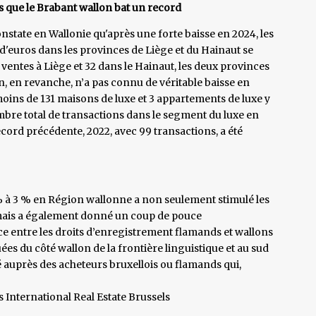
is que le Brabant wallon bat un record
nstate en Wallonie qu'après une forte baisse en 2024, les
 d'euros dans les provinces de Liège et du Hainaut se
ventes à Liège et 32 dans le Hainaut, les deux provinces
n, en revanche, n’a pas connu de véritable baisse en
moins de 131 maisons de luxe et 3 appartements de luxe y
ombre total de transactions dans le segment du luxe en
record précédente, 2022, avec 99 transactions, a été
 % à 3 % en Région wallonne a non seulement stimulé les
 mais a également donné un coup de pouce
e entre les droits d’enregistrement flamands et wallons
ées du côté wallon de la frontière linguistique et au sud
 auprès des acheteurs bruxellois ou flamands qui,
 International Real Estate Brussels