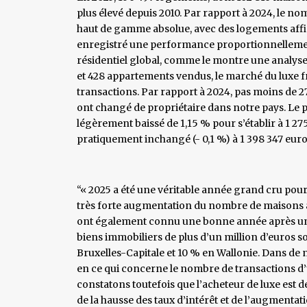
plus élevé depuis 2010. Par rapport à 2024, le 
haut de gamme absolue, avec des logements affich
enregistré une performance proportionnellemen
résidentiel global, comme le montre une analyse
et 428 appartements vendus, le marché du luxe fr
transactions. Par rapport à 2024, pas moins de 2
ont changé de propriétaire dans notre pays. Le p
légèrement baissé de 1,15 % pour s’établir à 1 27
pratiquement inchangé (- 0,1 %) à 1 398 347 euro
“« 2025 a été une véritable année grand cru p
très forte augmentation du nombre de maisons à
ont également connu une bonne année après une
biens immobiliers de plus d’un million d’euros s
Bruxelles-Capitale et 10 % en Wallonie. Dans de 
en ce qui concerne le nombre de transactions d’
constatons toutefois que l’acheteur de luxe est d
de la hausse des taux d’intérêt et de l’augmentatio