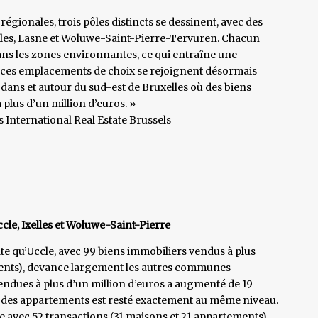
 régionales, trois pôles distincts se dessinent, avec des
xelles, Lasne et Woluwe-Saint-Pierre-Tervuren. Chacun
dans les zones environnantes, ce qui entraîne une
 ces emplacements de choix se rejoignent désormais
dans et autour du sud-est de Bruxelles où des biens
 plus d’un million d’euros. »
 International Real Estate Brussels
cle, Ixelles et Woluwe-Saint-Pierre
tate qu’Uccle, avec 99 biens immobiliers vendus à plus
ments), devance largement les autres communes
ndues à plus d’un million d’euros a augmenté de 19
ui des appartements est resté exactement au même niveau.
le avec 52 transactions (31 maisons et 21 appartements),