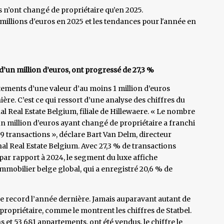
os n’ont changé de propriétaire qu’en 2025.
millions d'euros en 2025 et les tendances pour l'année en
 d’un million d’euros, ont progressé de 27,3 %
ements d’une valeur d’au moins 1 million d’euros
ère. C’est ce qui ressort d’une analyse des chiffres du
l Real Estate Belgium, filiale de Hillewaere. « Le nombre
n million d’euros ayant changé de propriétaire a franchi
79 transactions », déclare Bart Van Delm, directeur
nal Real Estate Belgium. Avec 27,3 % de transactions
par rapport à 2024, le segment du luxe affiche
mmobilier belge global, qui a enregistré 20,6 % de
e record l’année dernière. Jamais auparavant autant de
ropriétaire, comme le montrent les chiffres de Statbel.
 et 53 681 appartements, ont été vendus, le chiffre le