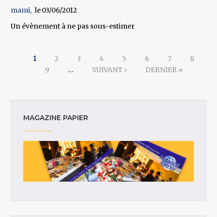
mami
03/06/2012
Un évènement à ne pas sous-estimer
Pages
1
2
3
4
5
6
7
8
9
…
SUIVANT ›
DERNIER »
MAGAZINE PAPIER