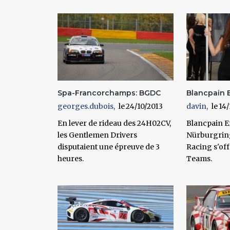
Pages
Spa-Francorchamps: BGDC
Blancpain 
georges.dubois
24/10/2013
davin
14/
En lever de rideau des 24H02CV,
Blancpain E
les Gentlemen Drivers
Nürburgrin
disputaient une épreuve de 3
Racing s'offr
heures.
Teams.