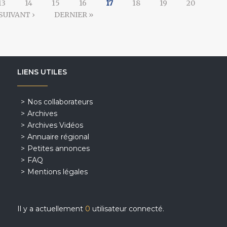
13
14
15
16
17
18
19
20
SUIVANT ›
DERNIER »
LIENS UTILES
Nos collaborateurs
Archives
Archives Vidéos
Annuaire régional
Petites annonces
FAQ
Mentions légales
Il y a actuellement
0
utilisateur connecté.