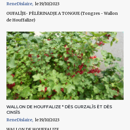
ReneDislaire
19/10/2023
OUFALÎJE- PÈLÈRINADJE A TONGUE (Tongres - Wallon
de Houffalize)
WALLON DE HOUFFALIZE * DÈS GURZALÎS ÈT DÈS
CINSÎS
ReneDislaire
19/10/2023
WALLON DE HOUFFALIZE