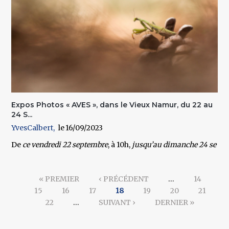
Expos Photos « AVES », dans le Vieux Namur, du 22 au
24 S...
YvesCalbert
16/09/2023
De
ce vendredi 22 septembre
, à 10h,
jusqu’au dimanche 24 se
Pages
« PREMIER
‹ PRÉCÉDENT
…
14
15
16
17
18
19
20
21
22
…
SUIVANT ›
DERNIER »