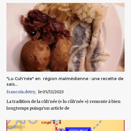
"Lu Cuh’née" en région malmédienne : une recette de
sais...
francois.detry
05/11/2023
La tradition de la cûh’née (« lu cûh’née ») remonte à bien
longtemps puisqu’un article de