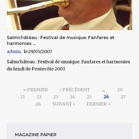
Salmchâteau : Festival de musique. Fanfares et
harmonies ...
admin
29/05/2007
Salmchâteau : Festival de musique. Fanfares et harmonies
du lundi de Pentecôte 2007.
Pages
« PREMIER
‹ PRÉCÉDENT
…
20
21
22
23
24
25
26
27
28
SUIVANT ›
DERNIER »
MAGAZINE PAPIER