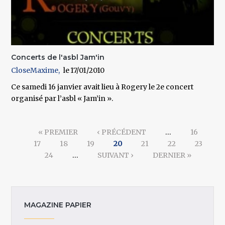
Concerts de l'asbl Jam'in
CloseMaxime
17/01/2010
Ce samedi 16 janvier avait lieu à Rogery le 2e concert
organisé par l’asbl « Jam’in ».
Pages
« PREMIER
‹ PRÉCÉDENT
…
16
17
18
19
20
21
22
23
24
…
SUIVANT ›
DERNIER »
MAGAZINE PAPIER