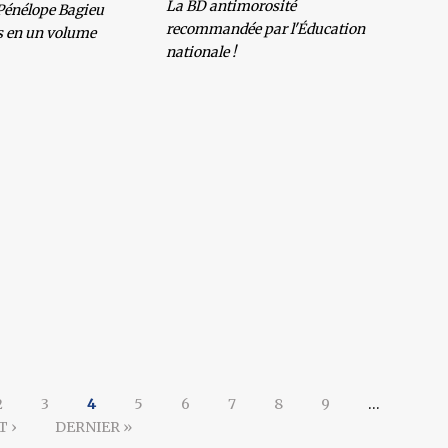
La BD antimorosité
 Pénélope Bagieu
recommandée par l'Éducation
s en un volume
nationale !
2
3
4
5
6
7
8
9
…
T ›
DERNIER »