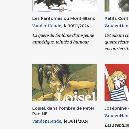
Les Fantômes du Mont-Blanc
Petits Con
VandenHende
30/11/2024
VandenHen
La quête du fantôme d'une jeune
Cet album ch
amnésique, teintée d'humour.
quatre récits
encore terrif
Loisel, dans l'ombre de Peter
Joséphine –
Pan NE
VandenHen
VandenHende
19/11/2024
Les aventure