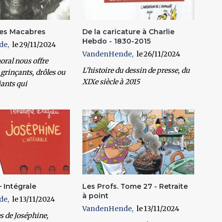
tes Macabres
De la caricature à Charlie
Hebdo - 1830-2015
de
29/11/2024
VandenHende
26/11/2024
oral nous offre
L’histoire du dessin de presse, du
 grinçants, drôles ou
XIXe siècle à 2015
iants qui
 Intégrale
Les Profs. Tome 27 - Retraite
à point
de
13/11/2024
VandenHende
13/11/2024
s de Joséphine,