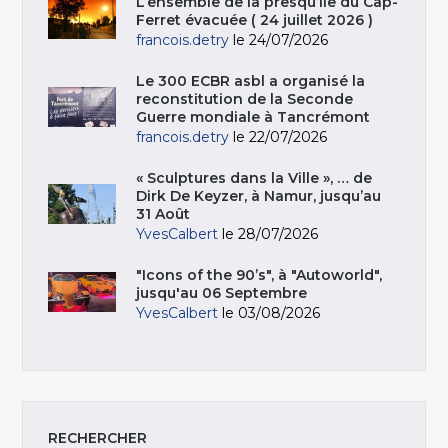
L’ensemble de la presqu’île du Cap-
Ferret évacuée ( 24 juillet 2026 )
francois.detry
le 24/07/2026
Le 300 ECBR asbl a organisé la
reconstitution de la Seconde
Guerre mondiale à Tancrémont
francois.detry
le 22/07/2026
« Sculptures dans la Ville », … de
Dirk De Keyzer, à Namur, jusqu’au
31 Août
YvesCalbert
le 28/07/2026
"Icons of the 90’s", à "Autoworld",
jusqu'au 06 Septembre
YvesCalbert
le 03/08/2026
RECHERCHER