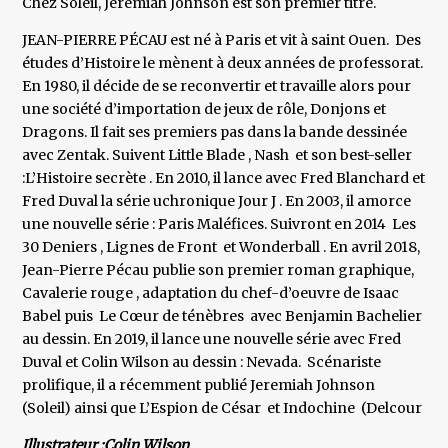
Chez Soleil, Jeremiah Johnson est son premier titre.
JEAN-PIERRE PÉCAU est né à Paris et vit à saint Ouen. Des
études d’Histoire le mènent à deux années de professorat.
En 1980, il décide de se reconvertir et travaille alors pour
une société d’importation de jeux de rôle, Donjons et
Dragons. Il fait ses premiers pas dans la bande dessinée
avec Zentak. Suivent Little Blade , Nash et son best-seller
:L’Histoire secrète . En 2010, il lance avec Fred Blanchard et
Fred Duval la série uchronique Jour J . En 2003, il amorce
une nouvelle série : Paris Maléfices. Suivront en 2014 Les
30 Deniers , Lignes de Front et Wonderball . En avril 2018,
Jean-Pierre Pécau publie son premier roman graphique,
Cavalerie rouge , adaptation du chef-d’oeuvre de Isaac
Babel puis Le Cœur de ténèbres avec Benjamin Bachelier
au dessin. En 2019, il lance une nouvelle série avec Fred
Duval et Colin Wilson au dessin : Nevada. Scénariste
prolifique, il a récemment publié Jeremiah Johnson
(Soleil) ainsi que L’Espion de César et Indochine (Delcour
Illustrateur :Colin Wilson