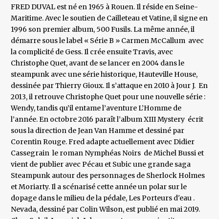
FRED DUVAL est né en 1965 à Rouen. Il réside en Seine-
Maritime. Avec le soutien de Cailleteau et Vatine, il signe en
1996 son premier album, 500 Fusils. La même année, il
démarre sous le label « Série B » Carmen McCallum avec
la complicité de Gess. Il crée ensuite Travis, avec
Christophe Quet, avant de se lancer en 2004 dans le
steampunk avec une série historique, Hauteville House,
dessinée par Thierry Gioux. Il s’attaque en 2010 à Jour J. En
2013, il retrouve Christophe Quet pour une nouvelle série :
Wendy, tandis qu’il entame l’aventure L’Homme de
l’année. En octobre 2016 paraît l’album XIII Mystery écrit
sous la direction de Jean Van Hamme et dessiné par
Corentin Rouge. Fred adapte actuellement avec Didier
Cassegrain le roman Nymphéas Noirs de Michel Bussi et
vient de publier avec Pécau et Subic une grande saga
Steampunk autour des personnages de Sherlock Holmes
et Moriarty. Il a scénarisé cette année un polar sur le
dopage dans le milieu de la pédale, Les Porteurs d'eau .
Nevada, dessiné par Colin Wilson, est publié en mai 2019.