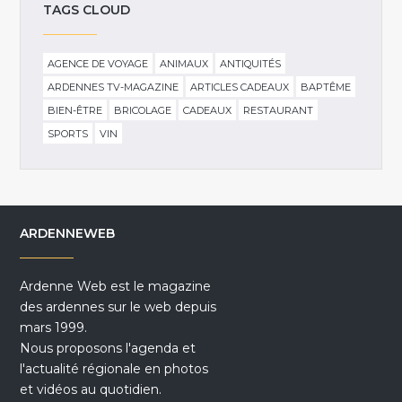
TAGS CLOUD
AGENCE DE VOYAGE
ANIMAUX
ANTIQUITÉS
ARDENNES TV-MAGAZINE
ARTICLES CADEAUX
BAPTÊME
BIEN-ÊTRE
BRICOLAGE
CADEAUX
RESTAURANT
SPORTS
VIN
ARDENNEWEB
Ardenne Web est le magazine
des ardennes sur le web depuis
mars 1999.
Nous proposons l'agenda et
l'actualité régionale en photos
et vidéos au quotidien.