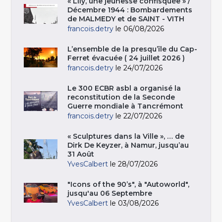
« Lily, une jeunesse confisquée » /
Décembre 1944 : Bombardements
de MALMEDY et de SAINT - VITH
francois.detry
le 06/08/2026
L’ensemble de la presqu’île du Cap-
Ferret évacuée ( 24 juillet 2026 )
francois.detry
le 24/07/2026
Le 300 ECBR asbl a organisé la
reconstitution de la Seconde
Guerre mondiale à Tancrémont
francois.detry
le 22/07/2026
« Sculptures dans la Ville », … de
Dirk De Keyzer, à Namur, jusqu’au
31 Août
YvesCalbert
le 28/07/2026
"Icons of the 90’s", à "Autoworld",
jusqu'au 06 Septembre
YvesCalbert
le 03/08/2026