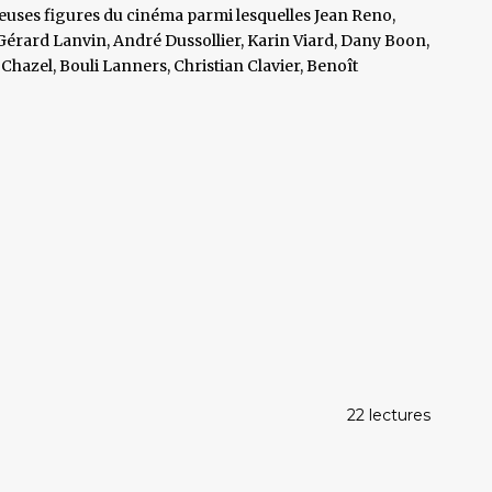
reuses figures du cinéma parmi lesquelles Jean Reno,
Gérard Lanvin, André Dussollier, Karin Viard, Dany Boon,
azel, Bouli Lanners, Christian Clavier, Benoît
22 lectures