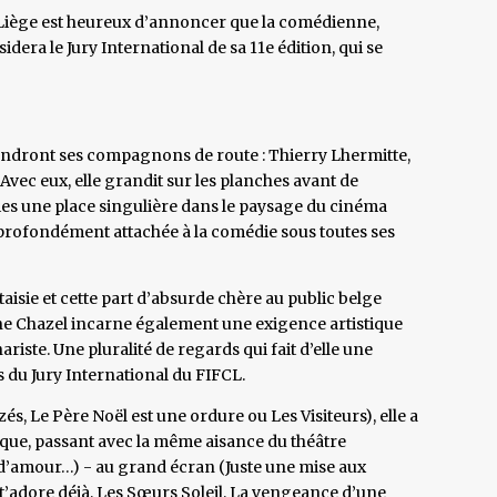
 Liège est heureux d’annoncer que la comédienne,
dera le Jury International de sa 11e édition, qui se
viendront ses compagnons de route : Thierry Lhermitte,
 Avec eux, elle grandit sur les planches avant de
ies une place singulière dans le paysage du cinéma
et profondément attachée à la comédie sous toutes ses
aisie et cette part d’absurde chère au public belge
nne Chazel incarne également une exigence artistique
ariste. Une pluralité de regards qui fait d’elle une
s du Jury International du FIFCL.
és, Le Père Noël est une ordure ou Les Visiteurs), elle a
ique, passant avec la même aisance du théâtre
oi d’amour…) - au grand écran (Juste une mise aux
e t’adore déjà, Les Sœurs Soleil, La vengeance d’une