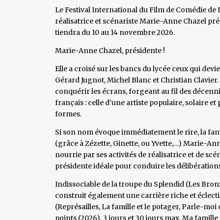
Le Festival International du Film de Comédie de
réalisatrice et scénariste Marie-Anne Chazel prési
tiendra du 10 au 14 novembre 2026.
Marie-Anne Chazel, présidente !
Elle a croisé sur les bancs du lycée ceux qui de
Gérard Jugnot, Michel Blanc et Christian Clavier.
conquérir les écrans, forgeant au fil des décenn
français : celle d’une artiste populaire, solaire 
formes.
Si son nom évoque immédiatement le rire, la fant
(grâce à Zézette, Ginette, ou Yvette,…) Marie-A
nourrie par ses activités de réalisatrice et de scén
présidente idéale pour conduire les délibération
Indissociable de la troupe du Splendid (Les Bronz
construit également une carrière riche et éclect
(Représailles, La famille et le potager, Parle-m
points (2026), 3 jours et 30 jours max, Ma famill