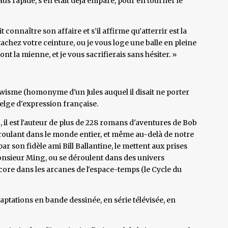
lus rapide, s’en était déjà emparé, pour en tourner le
t connaître son affaire et s’il affirme qu’atterrir est la
ttachez votre ceinture, ou je vous loge une balle en pleine
nt la mienne, et je vous sacrifierais sans hésiter. »
sme (homonyme d'un Jules auquel il disait ne porter
lge d'expression française.
l est l'auteur de plus de 228 romans d'aventures de Bob
roulant dans le monde entier, et même au-delà de notre
 son fidèle ami Bill Ballantine, le mettent aux prises
nsieur Ming, ou se déroulent dans des univers
ncore dans les arcanes de l'espace-temps (le Cycle du
aptations en bande dessinée, en série télévisée, en