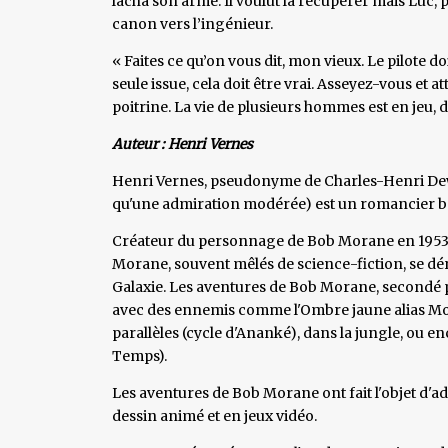
lâcha son arme. Il voulut la récupérer mais Luc, p
canon vers l’ingénieur.
« Faites ce qu’on vous dit, mon vieux. Le pilote doi
seule issue, cela doit être vrai. Asseyez-vous et a
poitrine. La vie de plusieurs hommes est en jeu, do
Auteur : Henri Vernes
Henri Vernes, pseudonyme de Charles-Henri Dewi
qu'une admiration modérée) est un romancier be
Créateur du personnage de Bob Morane en 1953, i
Morane, souvent mêlés de science-fiction, se dé
Galaxie. Les aventures de Bob Morane, secondé par
avec des ennemis comme l'Ombre jaune alias Mo
parallèles (cycle d'Ananké), dans la jungle, ou e
Temps).
Les aventures de Bob Morane ont fait l'objet d'ad
dessin animé et en jeux vidéo.