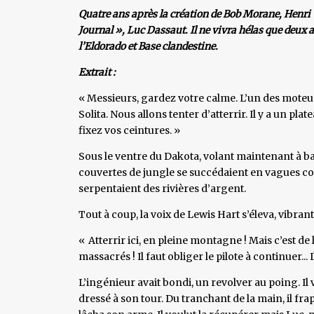
Quatre ans après la création de Bob Morane, Henri 
Journal », Luc Dassaut. Il ne vivra hélas que deux
l’Eldorado et Base clandestine.
Extrait :
« Messieurs, gardez votre calme. L’un des moteu
Solita. Nous allons tenter d’atterrir. Il y a un pl
fixez vos ceintures. »
Sous le ventre du Dakota, volant maintenant à bass
couvertes de jungle se succédaient en vagues cou
serpentaient des rivières d’argent.
Tout à coup, la voix de Lewis Hart s’éleva, vibran
« Atterrir ici, en pleine montagne ! Mais c’est de l
massacrés ! Il faut obliger le pilote à continuer... Il
L’ingénieur avait bondi, un revolver au poing. Il 
dressé à son tour. Du tranchant de la main, il fra