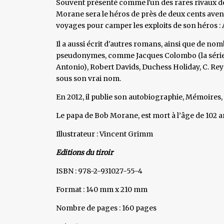
Souvent présenté comme l'un des rares rivaux de 
Morane sera le héros de près de deux cents aven
voyages pour camper les exploits de son héros : A
Il a aussi écrit d'autres romans, ainsi que de nom
pseudonymes, comme Jacques Colombo (la série ad
Antonio), Robert Davids, Duchess Holiday, C. Re
sous son vrai nom.
En 2012, il publie son autobiographie, Mémoires,
Le papa de Bob Morane, est mort à l’âge de 102 ans
Illustrateur : Vincent Grimm
Editions du tiroir
ISBN : 978-2-931027-55-4
Format : 140 mm x 210 mm
Nombre de pages : 160 pages