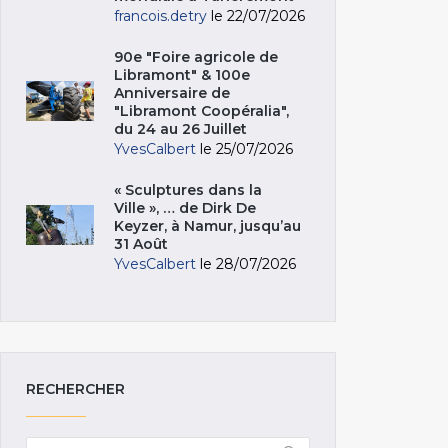
francois.detry
le 22/07/2026
90e "Foire agricole de
Libramont" & 100e
Anniversaire de
"Libramont Coopéralia",
du 24 au 26 Juillet
YvesCalbert
le 25/07/2026
« Sculptures dans la
Ville », … de Dirk De
Keyzer, à Namur, jusqu’au
31 Août
YvesCalbert
le 28/07/2026
RECHERCHER