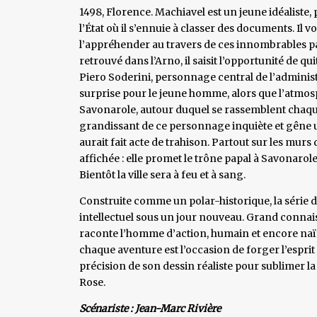
1498, Florence. Machiavel est un jeune idéaliste, 
l’État où il s’ennuie à classer des documents. Il v
l’appréhender au travers de ces innombrables pa
retrouvé dans l’Arno, il saisit l’opportunité de qu
Piero Soderini, personnage central de l’adminis
surprise pour le jeune homme, alors que l’atmosp
Savonarole, autour duquel se rassemblent chaque
grandissant de ce personnage inquiète et gêne un
aurait fait acte de trahison. Partout sur les murs d
affichée : elle promet le trône papal à Savonarol
Bientôt la ville sera à feu et à sang.
Construite comme un polar-historique, la série 
intellectuel sous un jour nouveau. Grand connais
raconte l’homme d’action, humain et encore naïf 
chaque aventure est l’occasion de forger l’esprit
précision de son dessin réaliste pour sublimer l
Rose.
Scénariste : Jean-Marc Rivière