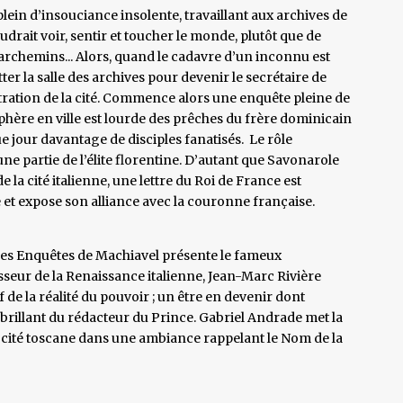
plein d’insouciance insolente, travaillant aux archives de
oudrait voir, sentir et toucher le monde, plutôt que de
rchemins... Alors, quand le cadavre d’un inconnu est
itter la salle des archives pour devenir le secrétaire de
tration de la cité. Commence alors une enquête pleine de
hère en ville est lourde des prêches du frère dominicain
 jour davantage de disciples fanatisés. Le rôle
e partie de l’élite florentine. D’autant que Savonarole
e la cité italienne, une lettre du Roi de France est
e et expose son alliance avec la couronne française.
des Enquêtes de Machiavel présente le fameux
seur de la Renaissance italienne, Jean-Marc Rivière
de la réalité du pouvoir ; un être en devenir dont
 brillant du rédacteur du Prince. Gabriel Andrade met la
a cité toscane dans une ambiance rappelant le Nom de la