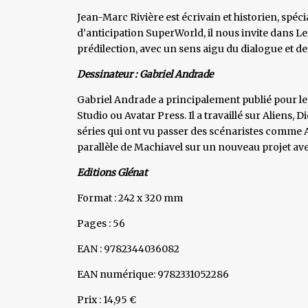
Jean-Marc Rivière est écrivain et historien, spécia
d’anticipation SuperWorld, il nous invite dans L
prédilection, avec un sens aigu du dialogue et de
Dessinateur : Gabriel Andrade
Gabriel Andrade a principalement publié pour l
Studio ou Avatar Press. Il a travaillé sur Aliens,
séries qui ont vu passer des scénaristes comme A
parallèle de Machiavel sur un nouveau projet av
Editions Glénat
Format : 242 x 320 mm
Pages : 56
EAN : 9782344036082
EAN numérique: 9782331052286
Prix : 14,95 €