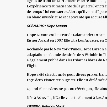
lignes de front de la Première Guerre mondiale, 
L’expérience traumatisante de la guerre l’ont t
de temps à lui consacrer. Alors qu’il vient d’épouse
en blanc mystérieuse et captivante qui accuse E
SCÉNARIO : Hope Larson
Hope Larson est l’auteur de Salamander Dream, 
Eisner Award en 2007. Elle vit à Los Angeles, en C
Acclamée par le New York Times, Hope Larson e
adaptation en bande dessinée de A Wrinkle in Tim
a également publié dans les tribunes libres du N
Flight.
Hope a été sélectionnée pour divers prix en band
reçu deux Eisner et un Ignatz. Elle est diplômée d
Quand elle ne dessine pas ou n’écrit pas, elle aim
Née à Asheville, NC, elle vit actuellement à Los A
DESSIN : Rebecca Mock