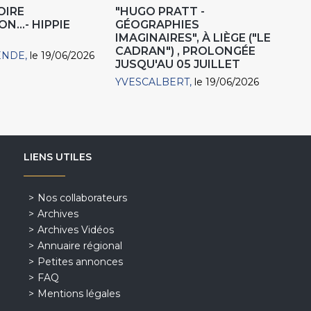
OIRE
"HUGO PRATT -
N...- HIPPIE
GÉOGRAPHIES
IMAGINAIRES", À LIÈGE ("LE
CADRAN") , PROLONGÉE
ENDE
le 19/06/2026
JUSQU'AU 05 JUILLET
YVESCALBERT
le 19/06/2026
LIENS UTILES
Nos collaborateurs
Archives
Archives Vidéos
Annuaire régional
Petites annonces
FAQ
Mentions légales