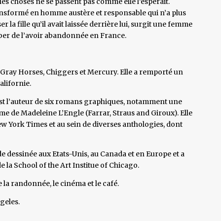
les choses ne se passent pas comme elle l’espérait.
ransformé en homme austère et responsable qui n’a plus
r la fille qu’il avait laissée derrière lui, surgit une femme
lber de l’avoir abandonnée en France.
Gray Horses, Chiggers et Mercury. Elle a remporté un
alifornie.
st l’auteur de six romans graphiques, notamment une
e de Madeleine L’Engle (Farrar, Straus and Giroux). Elle
ew York Times et au sein de diverses anthologies, dont
e dessinée aux Etats-Unis, au Canada et en Europe et a
e la School of the Art Institue of Chicago.
e la randonnée, le cinéma et le café.
ngeles.