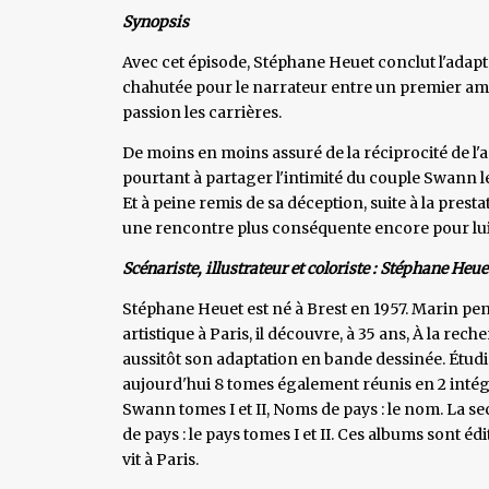
Synopsis
Avec cet épisode, Stéphane Heuet conclut l'ada
chahutée pour le narrateur entre un premier amou
passion les carrières.
De moins en moins assuré de la réciprocité de l'a
pourtant à partager l'intimité du couple Swann le
Et à peine remis de sa déception, suite à la prest
une rencontre plus conséquente encore pour lui, 
Scénariste, illustrateur et coloriste : Stéphane Heue
Stéphane Heuet est né à Brest en 1957. Marin pen
artistique à Paris, il découvre, à 35 ans, À la r
aussitôt son adaptation en bande dessinée. Étudié
aujourd'hui 8 tomes également réunis en 2 intég
Swann tomes I et II, Noms de pays : le nom. La s
de pays : le pays tomes I et II. Ces albums sont édi
vit à Paris.