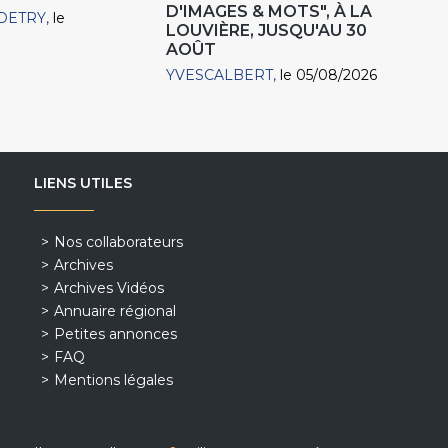
D'IMAGES & MOTS", À LA
DETRY
le
LOUVIÈRE, JUSQU'AU 30
AOÛT
YVESCALBERT
le 05/08/2026
LIENS UTILES
Nos collaborateurs
Archives
Archives Vidéos
Annuaire régional
Petites annonces
FAQ
Mentions légales