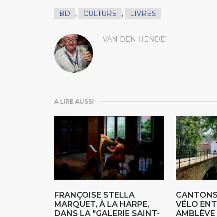
BD
,
CULTURE
,
LIVRES
VAN DEN HENDE"
A LIRE AUSSI
FRANÇOISE STELLA
CANTONS 
MARQUET, À LA HARPE,
VÉLO ENT
DANS LA "GALERIE SAINT-
AMBLÈVE