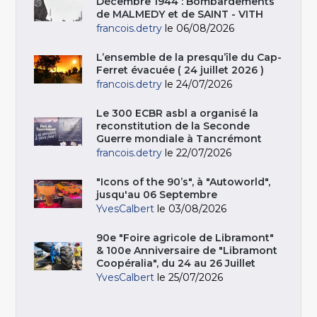
Décembre 1944 : Bombardements
de MALMEDY et de SAINT - VITH
francois.detry
le 06/08/2026
L’ensemble de la presqu’île du Cap-
Ferret évacuée ( 24 juillet 2026 )
francois.detry
le 24/07/2026
Le 300 ECBR asbl a organisé la
reconstitution de la Seconde
Guerre mondiale à Tancrémont
francois.detry
le 22/07/2026
"Icons of the 90’s", à "Autoworld",
jusqu'au 06 Septembre
YvesCalbert
le 03/08/2026
90e "Foire agricole de Libramont"
& 100e Anniversaire de "Libramont
Coopéralia", du 24 au 26 Juillet
YvesCalbert
le 25/07/2026