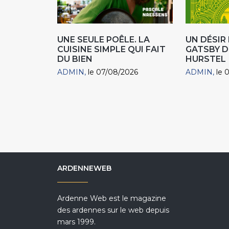
UNE SEULE POÊLE. LA
UN DÉSI
CUISINE SIMPLE QUI FAIT
GATSBY D
DU BIEN
HURSTEL
ADMIN
le 07/08/2026
ADMIN
le 
ARDENNEWEB
Ardenne Web est le magazine
des ardennes sur le web depuis
mars 1999.