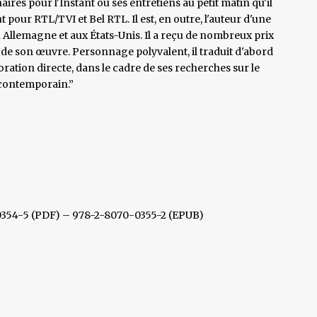
naires pour l'Instant ou ses entretiens au petit matin qu'il
pour RTL/TVI et Bel RTL. Il est, en outre, l'auteur d'une
n Allemagne et aux États-Unis. Il a reçu de nombreux prix
e de son œuvre. Personnage polyvalent, il traduit d'abord
loration directe, dans le cadre de ses recherches sur le
e contemporain.”
-0354-5 (PDF) – 978-2-8070-0355-2 (EPUB)