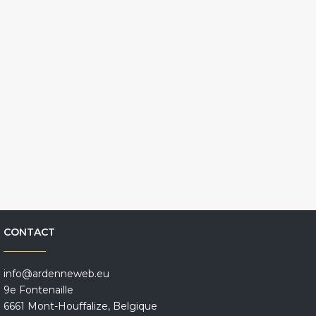
CONTACT
info@ardenneweb.eu
9e Fontenaille
6661 Mont-Houffalize, Belgique