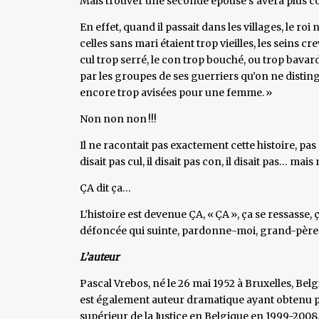
Mais trouver une seconde épouse s’avéra plus com
En effet, quand il passait dans les villages, le r
celles sans mari étaient trop vieilles, les seins c
cul trop serré, le con trop bouché, ou trop bavar
par les groupes de ses guerriers qu’on ne disting
encore trop avisées pour une femme. »
Non non non !!!
Il ne racontait pas exactement cette histoire, p
disait pas cul, il disait pas con, il disait pas… mais
ÇA dit ça…
L’histoire est devenue ÇA, « ÇA », ça se ressasse,
défoncée qui suinte, pardonne-moi, grand-pèr
L’auteur
Pascal Vrebos, né le 26 mai 1952 à Bruxelles, Belg
est également auteur dramatique ayant obtenu pl
supérieur de la Justice en Belgique en 1999-2008