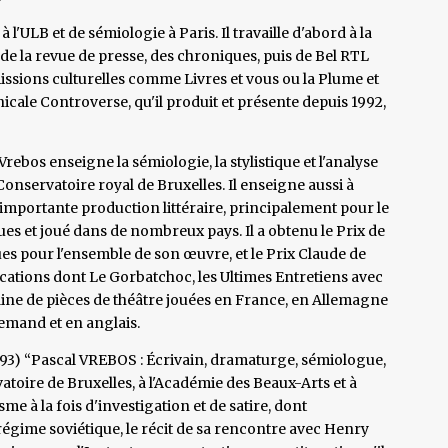
l'ULB et de sémiologie à Paris. Il travaille d'abord à la
 de la revue de presse, des chroniques, puis de Bel RTL
issions culturelles comme Livres et vous ou la Plume et
nicale Controverse, qu'il produit et présente depuis 1992,
Vrebos enseigne la sémiologie, la stylistique et l'analyse
Conservatoire royal de Bruxelles. Il enseigne aussi à
 importante production littéraire, principalement pour le
ues et joué dans de nombreux pays. Il a obtenu le Prix de
es pour l'ensemble de son œuvre, et le Prix Claude de
lications dont Le Gorbatchoc, les Ultimes Entretiens avec
ntaine de pièces de théâtre jouées en France, en Allemagne
lemand et en anglais.
993) “Pascal VREBOS : Écrivain, dramaturge, sémiologue,
atoire de Bruxelles, à l'Académie des Beaux-Arts et à
me à la fois d'investigation et de satire, dont
égime soviétique, le récit de sa rencontre avec Henry