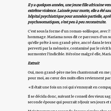
Il y a quelques années, une jeune fille africaine ven
extrême violence. Laissée pour morte, elle a été s
hôpital psychiatrique pour amnésie partielle, aprè
psychosomatiques, s’est peu à peu reconstruite.
C’est sous la forme d’un roman-soliloque, avec l’
hommage. Mariama nous dit ce parcours d’un sup
qu’elle prête à son grand-père, ancré dans le ter
perverti par la mémoire, contaminé par le récit
surmonter l’indicible. Héroïne malgré elle, Mar
Extrait
Oui, mon grand-père me les chantonnait en me pr
pour moi, au cœur des nuits elles reviennent p
« Il était une fois un roi qui s’ennuyait en compa
Il se décida donc, suivant le conseil des vieux s
seconde épouse qui pourrait réjouir ses jours et 