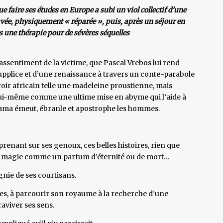
ue faire ses études en Europe a subi un viol collectif d’une
auvée, physiquement « réparée », puis, après un séjour en
s une thérapie pour de sévères séquelles
assentiment de la victime, que Pascal Vrebos lui rend
plice et d’une renaissance à travers un conte-parabole
roir africain telle une madeleine proustienne, mais
 lui-même comme une ultime mise en abyme qui l’aide à
iama émeut, ébranle et apostrophe les hommes.
enant sur ses genoux, ces belles histoires, rien que
ar magie comme un parfum d’éternité ou de mort…
gnie de ses courtisans.
ages, à parcourir son royaume à la recherche d’une
raviver ses sens.