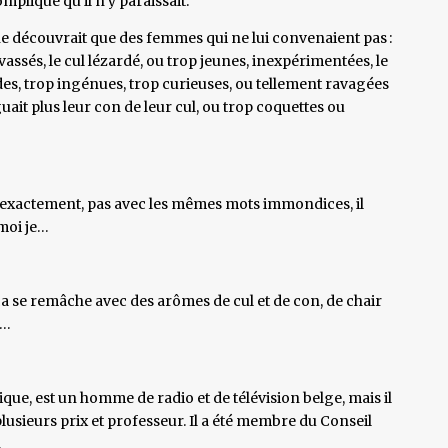
pliqué qu’il n’y paraissait.
oi ne découvrait que des femmes qui ne lui convenaient pas :
revassés, le cul lézardé, ou trop jeunes, inexpérimentées, le
des, trop ingénues, trop curieuses, ou tellement ravagées
uait plus leur con de leur cul, ou trop coquettes ou
as exactement, pas avec les mêmes mots immondices, il
 moi je…
 ça se remâche avec des arômes de cul et de con, de chair
e…
ique, est un homme de radio et de télévision belge, mais il
usieurs prix et professeur. Il a été membre du Conseil
.