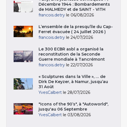
Décembre 1944 : Bombardements
de MALMEDY et de SAINT - VITH
francois.detry
le 06/08/2026
L’ensemble de la presqu’île du Cap-
Ferret évacuée ( 24 juillet 2026 )
francois.detry
le 24/07/2026
Le 300 ECBR asbl a organisé la
reconstitution de la Seconde
Guerre mondiale à Tancrémont
francois.detry
le 22/07/2026
« Sculptures dans la Ville », … de
Dirk De Keyzer, à Namur, jusqu’au
31 Août
YvesCalbert
le 28/07/2026
"Icons of the 90’s", à "Autoworld",
jusqu'au 06 Septembre
YvesCalbert
le 03/08/2026