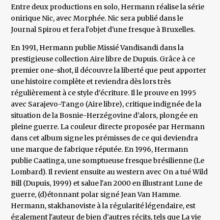
Entre deux productions en solo, Hermann réalise la série
onirique Nic, avec Morphée. Nic sera publié dans le
Journal Spirou et fera l'objet d'une fresque à Bruxelles.
En 1991, Hermann publie Missié Vandisandi dans la
prestigieuse collection Aire libre de Dupuis. Grâce à ce
premier one-shot, il découvre la liberté que peut apporter
une histoire complète et reviendra dès lors très
régulièrement à ce style d'écriture. Il le prouve en 1995
avec Sarajevo-Tango (Aire libre), critique indignée de la
situation de la Bosnie-Herzégovine d'alors, plongée en
pleine guerre. La couleur directe proposée par Hermann
dans cet album signe les prémisses de ce qui deviendra
une marque de fabrique réputée. En 1996, Hermann
publie Caatinga, une somptueuse fresque brésilienne (Le
Lombard). Il revient ensuite au western avec On a tué Wild
Bill (Dupuis, 1999) et salue l'an 2000 en illustrant Lune de
guerre, (d)étonnant polar signé Jean Van Hamme.
Hermann, stakhanoviste à la régularité légendaire, est
également l'auteur de bien d'autres récits, tels que La vie