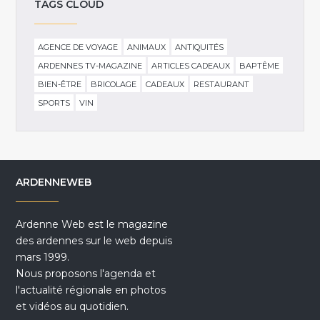
TAGS CLOUD
AGENCE DE VOYAGE
ANIMAUX
ANTIQUITÉS
ARDENNES TV-MAGAZINE
ARTICLES CADEAUX
BAPTÊME
BIEN-ÊTRE
BRICOLAGE
CADEAUX
RESTAURANT
SPORTS
VIN
ARDENNEWEB
Ardenne Web est le magazine
des ardennes sur le web depuis
mars 1999.
Nous proposons l'agenda et
l'actualité régionale en photos
et vidéos au quotidien.