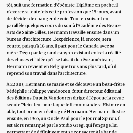
tôt, suit une formation d'ébéniste. Diplôme en poche, il
n'exercera toutefois cette profession que 15 jours, avant
de décider de changer de voie. Tout en suivant en
parallèle quelques cours du soir à l'Académie des Beaux-
Arts de Saint-Gilles, Hermann travaille ensuite dans un
bureau d'architecture. L'expérience, là encore, sera
courte, puisqu'à 18 ans, il part pour le Canada avec sa
mère. Déçu par le grand canyon existant entre la réalité
des choses et l'idée qu'il se faisait du rêve américain,
Hermann revient en Belgique trois ans plus tard, où il
reprend son travail dans l'architecture.
À 22 ans, Hermann se marie et se découvre un beau-frère
bédéphile : Philippe Vandooren, futur directeur éditorial
des Éditions Dupuis. Vandooren dirige à l'époque la revue
scoute Plein-feu, pour laquelle il commandera Histoire en
able, tout premier récit signé Hermann. Hermann illustre
ensuite, en 1965, un Oncle Paul pour le Journal Spirou. Il
est alors remarqué par le Studio Greg, qui l'engage, lui
permettant de définitivement se consacrer à la bande