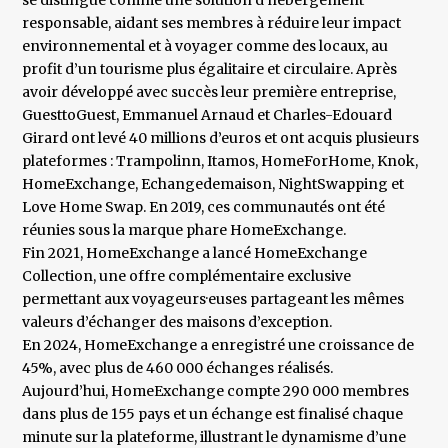
se distingue comme une solution d’hébergement
responsable, aidant ses membres à réduire leur impact
environnemental et à voyager comme des locaux, au
profit d’un tourisme plus égalitaire et circulaire. Après
avoir développé avec succès leur première entreprise,
GuesttoGuest, Emmanuel Arnaud et Charles-Edouard
Girard ont levé 40 millions d’euros et ont acquis plusieurs
plateformes : Trampolinn, Itamos, HomeForHome, Knok,
HomeExchange, Echangedemaison, NightSwapping et
Love Home Swap. En 2019, ces communautés ont été
réunies sous la marque phare HomeExchange.
Fin 2021, HomeExchange a lancé HomeExchange
Collection, une offre complémentaire exclusive
permettant aux voyageurs·euses partageant les mêmes
valeurs d’échanger des maisons d’exception.
En 2024, HomeExchange a enregistré une croissance de
45%, avec plus de 460 000 échanges réalisés.
Aujourd’hui, HomeExchange compte 290 000 membres
dans plus de 155 pays et un échange est finalisé chaque
minute sur la plateforme, illustrant le dynamisme d’une