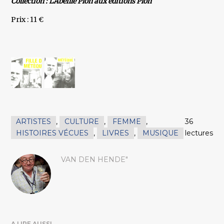
Collection : L'Abeille Plon aux éditions Plon
Prix : 11 €
ARTISTES
,
CULTURE
,
FEMME
,
36
HISTOIRES VÉCUES
,
LIVRES
,
MUSIQUE
lectures
VAN DEN HENDE"
A LIRE AUSSI