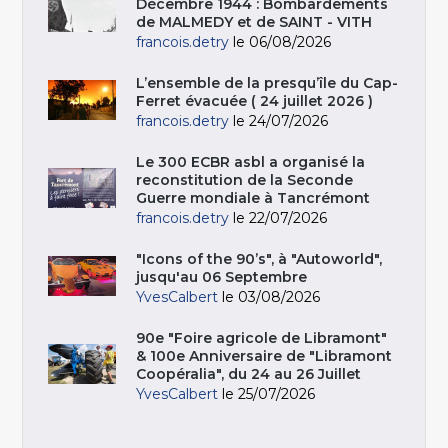
Décembre 1944 : Bombardements
de MALMEDY et de SAINT - VITH
francois.detry
le 06/08/2026
L’ensemble de la presqu’île du Cap-
Ferret évacuée ( 24 juillet 2026 )
francois.detry
le 24/07/2026
Le 300 ECBR asbl a organisé la
reconstitution de la Seconde
Guerre mondiale à Tancrémont
francois.detry
le 22/07/2026
"Icons of the 90’s", à "Autoworld",
jusqu'au 06 Septembre
YvesCalbert
le 03/08/2026
90e "Foire agricole de Libramont"
& 100e Anniversaire de "Libramont
Coopéralia", du 24 au 26 Juillet
YvesCalbert
le 25/07/2026