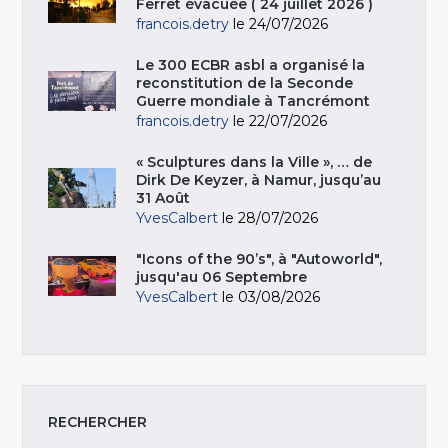
Ferret évacuée ( 24 juillet 2026 )
francois.detry
le 24/07/2026
Le 300 ECBR asbl a organisé la
reconstitution de la Seconde
Guerre mondiale à Tancrémont
francois.detry
le 22/07/2026
« Sculptures dans la Ville », … de
Dirk De Keyzer, à Namur, jusqu’au
31 Août
YvesCalbert
le 28/07/2026
"Icons of the 90’s", à "Autoworld",
jusqu'au 06 Septembre
YvesCalbert
le 03/08/2026
RECHERCHER