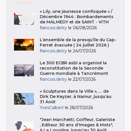
« Lily, une jeunesse confisquée » /
Décembre 1944 : Bombardements
de MALMEDY et de SAINT - VITH
francois.detry
le 06/08/2026
L’ensemble de la presqu’île du Cap-
Ferret évacuée ( 24 juillet 2026 )
francois.detry
le 24/07/2026
Le 300 ECBR asbl a organisé la
reconstitution de la Seconde
Guerre mondiale à Tancrémont
francois.detry
le 22/07/2026
« Sculptures dans la Ville », … de
Dirk De Keyzer, à Namur, jusqu’au
31 Août
YvesCalbert
le 28/07/2026
"Jean Marchetti, Coiffeur, Galeriste
, Editeur. 50 ans d'Images & Mots",
à La Louvière, jusqu'au 30 Août