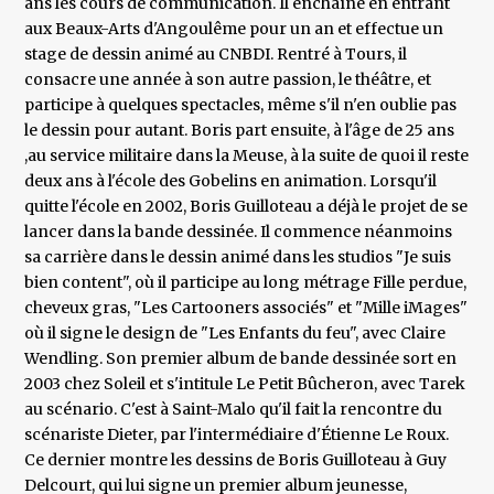
ans les cours de communication. Il enchaîne en entrant
aux Beaux-Arts d'Angoulême pour un an et effectue un
stage de dessin animé au CNBDI. Rentré à Tours, il
consacre une année à son autre passion, le théâtre, et
participe à quelques spectacles, même s'il n'en oublie pas
le dessin pour autant. Boris part ensuite, à l'âge de 25 ans
,au service militaire dans la Meuse, à la suite de quoi il reste
deux ans à l'école des Gobelins en animation. Lorsqu'il
quitte l'école en 2002, Boris Guilloteau a déjà le projet de se
lancer dans la bande dessinée. Il commence néanmoins
sa carrière dans le dessin animé dans les studios "Je suis
bien content", où il participe au long métrage Fille perdue,
cheveux gras, "Les Cartooners associés" et "Mille iMages"
où il signe le design de "Les Enfants du feu", avec Claire
Wendling. Son premier album de bande dessinée sort en
2003 chez Soleil et s'intitule Le Petit Bûcheron, avec Tarek
au scénario. C'est à Saint-Malo qu'il fait la rencontre du
scénariste Dieter, par l'intermédiaire d'Étienne Le Roux.
Ce dernier montre les dessins de Boris Guilloteau à Guy
Delcourt, qui lui signe un premier album jeunesse,