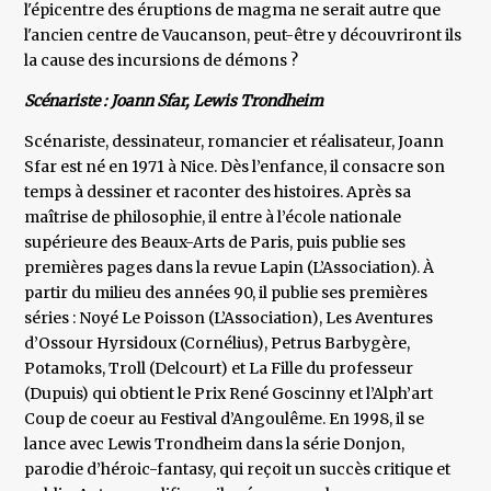
l'épicentre des éruptions de magma ne serait autre que
l'ancien centre de Vaucanson, peut-être y découvriront ils
la cause des incursions de démons ?
Scénariste : Joann Sfar, Lewis Trondheim
Scénariste, dessinateur, romancier et réalisateur, Joann
Sfar est né en 1971 à Nice. Dès l’enfance, il consacre son
temps à dessiner et raconter des histoires. Après sa
maîtrise de philosophie, il entre à l’école nationale
supérieure des Beaux-Arts de Paris, puis publie ses
premières pages dans la revue Lapin (L’Association). À
partir du milieu des années 90, il publie ses premières
séries : Noyé Le Poisson (L’Association), Les Aventures
d’Ossour Hyrsidoux (Cornélius), Petrus Barbygère,
Potamoks, Troll (Delcourt) et La Fille du professeur
(Dupuis) qui obtient le Prix René Goscinny et l’Alph’art
Coup de coeur au Festival d’Angoulême. En 1998, il se
lance avec Lewis Trondheim dans la série Donjon,
parodie d’héroic-fantasy, qui reçoit un succès critique et