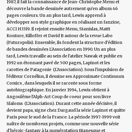
1987, il fait la connaissance de Jean-Christophe Menu et
découvre la bande dessinée autrement qu'en album 46
pages couleurs. Un an plus tard, Lewis apprend à
développer son style graphique en réalisant un fanzine,
ACCI H3319. Il rejoint ensuite Menu, Stanislas, Mattt
Konture, Killoffer et David B autour de la revue Labo
(Futuropolis). Ensemble, ils fondent la structure d'édition
de bandes dessinées L'Association en 1990. Un an plus
tard, Lewis travaille au sein de l'atelier Nawak et publie en
1992 un étonnant pavé de 500 pages, Lapinot et les
carottes de Patagonie (L'Association). Sous l'impulsion de
l'éditeur Cornélius, il dessine ses Approximate Continuum
Comics , dans lesquels il se raconte sous forme
autobiographique. En janvier 1994, Lewis obtient à
Angoulême l'Alph-Art Coup de coeur pour son livre
Slaloms (L'Association). Durant cette année décisive, il
devient papa, signe chez Dargaud la série Lapinot et quitte
Paris pour le sud de la France. La période 1997-1999 voit
naître de nombreux projets, comme une nouvelle série
d'héroic-fantasy à la numérotation titanesque et