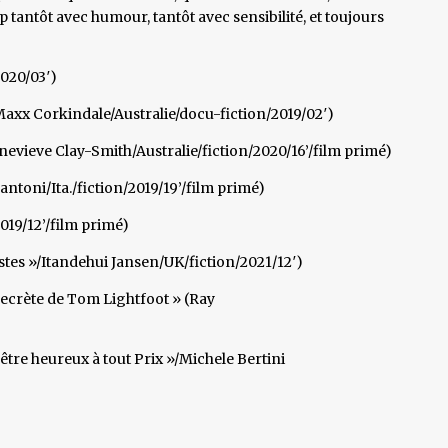
tantôt avec humour, tantôt avec sensibilité, et toujours
2020/03′)
axx Corkindale/Australie/docu-fiction/2019/02′)
evieve Clay-Smith/Australie/fiction/2020/16’/film primé)
antoni/Ita./fiction/2019/19’/film primé)
019/12’/film primé)
stes »/Itandehui Jansen/UK/fiction/2021/12′)
 secrète de Tom Lightfoot » (Ray
 être heureux à tout Prix »/Michele Bertini