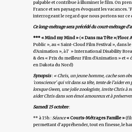
palpable et contribue à illuminer le film. On pren
France et ses paysages évoquant les vacances. ‘Pr
interrogeant le regard que nous portons sur ce q
Ce long-métrage sera précédé du court-métrage d’
*** « Mind my Mind »
(
« Dans ma Tête »
/
Floor 
Public », au « Saint-Cloud Film Festival », dans l
d’Animation », à l’ » International Disability Bre
& des « Prix du meilleur Film d’Animation » et « d
en Dakota du Nord)
Synopsis
:
« Chris, un jeune homme, cache son obs
'conscience' qui vit dans sa tête, tente de l’aider 
lorsque Gwen, une jolie zoologiste, invite Chris à 
aider Chris dans son émoi amoureux et à préserver
Samedi 15 octobre
:
** à 15h :
Séance
« Courts-Métrages Famille »
(fi
permettant d’appréhender, tout en finesse, le han