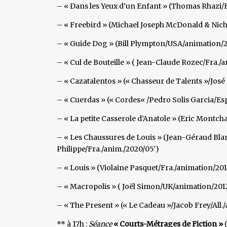
– « Dans les Yeux d’un Enfant » (Thomas Rhazi/Fra
– « Freebird » (Michael Joseph McDonald & Nic
– « Guide Dog » (Bill Plympton/USA/animation/
– « Cul de Bouteille » ( Jean-Claude Rozec/Fra./
– « Cazatalentos » (« Chasseur de Talents »/Jos
– « Cuerdas » (« Cordes« /Pedro Solis Garcia/Esp
– « La petite Casserole d’Anatole » (Eric Montc
– « Les Chaussures de Louis » (Jean-Géraud Bl
Philippe/Fra./anim./2020/05′)
– « Louis » (Violaine Pasquet/Fra./animation/201
– « Macropolis » ( Joël Simon/UK/animation/201
– « The Present » (« Le Cadeau »/Jacob Frey/All.
** à 17h :
Séance
«
Courts-Métrages de Fiction »