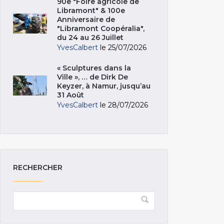
90e "Foire agricole de
Libramont" & 100e
Anniversaire de
"Libramont Coopéralia",
du 24 au 26 Juillet
YvesCalbert
le 25/07/2026
« Sculptures dans la
Ville », … de Dirk De
Keyzer, à Namur, jusqu’au
31 Août
YvesCalbert
le 28/07/2026
RECHERCHER