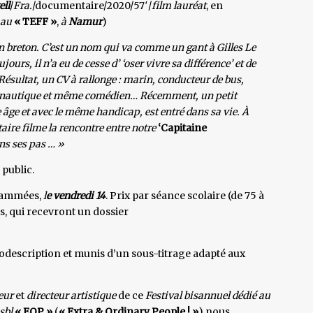
ell
/
Fra.
/documentaire/2020/57′/
film lauréat
, en
au
« TEFF »
,
à
Namur
)
 en breton. C’est un nom qui va comme un gant à Gilles Le
urs, il n’a eu de cesse d’ ‘oser vivre sa différence’ et de
Résultat, un CV à rallonge : marin, conducteur de bus,
tre nautique et même comédien… Récemment, un petit
e et avec le même handicap, est entré dans sa vie. À
ire filme la rencontre entre notre
‘Capitaine
ns ses pas … »
 public.
rammées,
l
e vendredi 14
. Prix par séance scolaire (de 75 à
ts, qui recevront un dossier
diodescription et munis d’un sous-titrage adapté aux
eur
et
directeur artistique
de ce
Festival bisannuel dédié au
asbl
« EOP »
(
« Extra & Ordinary People ! »
) nous