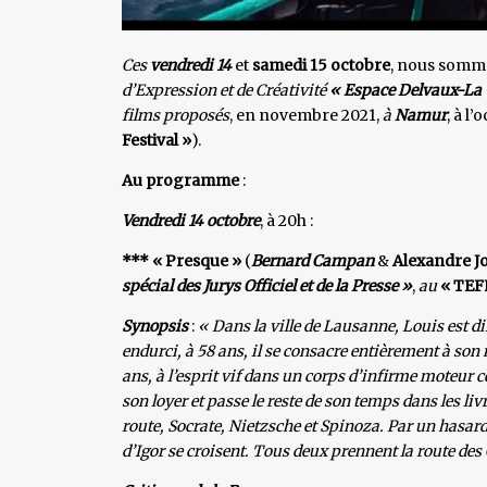
Ces
vendredi 14
et
samedi 15 octobre
, nous somm
d’Expression et de Créativité
« Espace Delvaux-La 
films proposés
, en novembre 2021,
à
Namur
, à l
Festival »
).
Au programme
:
Vendredi 14 octobre
, à 20h :
*** « Presque »
(
Bernard Campan
&
Alexandre Jo
spécial
des Jurys Officiel et de la Presse
»
,
au
« TEF
Synopsis
:
« Dans la ville de Lausanne, Louis est d
endurci, à 58 ans, il se consacre entièrement à son m
ans, à l’esprit vif dans un corps d’infirme moteur c
son loyer et passe le reste de son temps dans les l
route, Socrate, Nietzsche et Spinoza. Par un hasard,
d’Igor se croisent. Tous deux prennent la route des