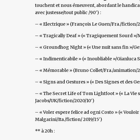
touchent et nous émeuvent, abordant le handicap 
avec justesse/tout public /90′) :
– « Electrique » (François Le Guen/Fra./fiction/
– « Tragically Deaf » (« Tragiquement Sourd »/M
– « Groundhog Night » (« Une nuit sans fin »/Gen
– « Indimenticabile » (« Inoubliable »/Gianluca S
– « Mémorable » (Bruno Collet/Fra./animation/2
– « Signs and Gestures » (« Des Signes et des Ge
– « The Secret Life of Tom Lightfoot » (« La Vie
Jacobs/UK/fiction/2020/10′)
– « Voler espere felice ad ogni Costo » (« Vouloir
Malgarini/Ita./fiction/ 2019/15′)
** à 20h :