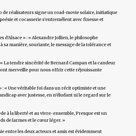
uo de réalisateurs signe un road-movie solaire, initiatique
poésie et cocasserie s’entremêlent avec finesse et
s d’Alsace » : « Alexandre Jollien, le philosophe
 à sa manière, souriante, le message de la tolérance et
: « La tendre sincérité de Bernard Campan et la candeur
font merveille pour nous offrir cette réjouissante
: « Une véritable foi dans un récit optimiste et une
icap avec justesse, en n’éludant ni le regard sur le
Ode à la liberté et au vivre-ensemble, Presque est un
ds de larmes et le cœur léger. »
imie entre les deux acteurs et amis est évidemment