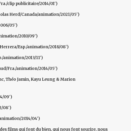
./clip publicitaire/2014/01′)
holas Herd/Canada/animation/2021/05′)
2006/05′)
animation/2010/09′)
é Herrera/Esp./animation/2018/08′)
./animation/2013/11′)
haud/Fra./animation/2014/05′)
anc, Théo Jamin, Kayu Leung & Marion
4/09′)
2/08′)
/animation/2014/04′)
(des films qui font du bien, qui nous font sourire, nous