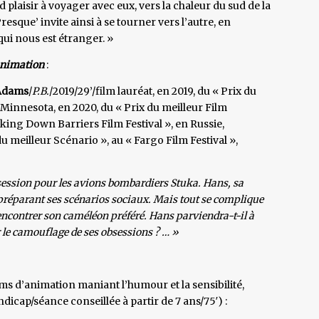
d plaisir à voyager avec eux, vers la chaleur du sud de la
esque’ invite ainsi à se tourner vers l’autre, en
ui nous est étranger. »
animation
:
Adams
/
P.B.
/2019/29’/film lauréat, en 2019, du « Prix du
e Minnesota, en 2020, du « Prix du meilleur Film
aking Down Barriers Film Festival », en Russie,
u meilleur Scénario », au « Fargo Film Festival »,
ession pour les avions bombardiers Stuka. Hans, sa
en préparant ses scénarios sociaux. Mais tout se complique
rencontrer son caméléon préféré. Hans parviendra-t-il à
 le camouflage de ses obsessions ? … »
lms d’animation maniant l’humour et la sensibilité,
dicap/séance conseillée à partir de 7 ans/75′) :