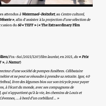
es attendus
à
Watermael–Boitsfort
, au
Centre culturel,
Vénerie »
, afin d’assister à la
projection d’une sélection de
’occasion du
6è
« TEFF »
(
« The Extraordinary Film
llien
/
Fra.-Sui.
/2021/120’/
film lauréat
, en 2021,
du
« Prix
F »
,
à
Namur
)
irecteur d’une société de pompes funèbres. Célibataire
étier et ne peut se résoudre à prendre sa retraite. Igor, 40
érébral, livre des légumes bios sur son tricycle pour payer
ivres, à l’écart du monde, avec ses compagnons de
 qui n’appartient qu’à la vie, les chemins de Louis et
 Cévennes, … à bord d’un corbillard … »