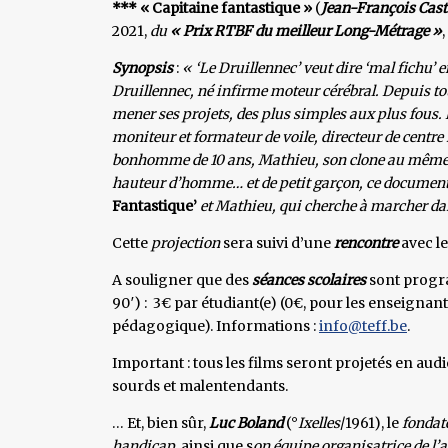
*** « Capitaine fantastique »
(
Jean-François Cast
2021,
du
« Prix
RTBF du meilleur Long-Métrage »
,
Synopsis
:
« ‘Le Druillennec’ veut dire ‘mal fichu’
Druillennec, né infirme moteur cérébral. Depuis toujo
mener ses projets, des plus simples aux plus fous. 
moniteur et formateur de voile, directeur de cen
bonhomme de 10 ans, Mathieu, son clone au même âg
hauteur d’homme… et de petit garçon, ce documenta
Fantastique’
et Mathieu, qui cherche à marcher da
Cette
projection
sera suivi d’une
rencontre
avec le
A souligner que des
séances scolaires
sont prog
90′) : 3€ par étudiant(e) (0€, pour les enseignan
pédagogique). Informations :
info@teff.be
.
Important : tous les films seront projetés en au
sourds et malentendants.
… Et, bien sûr,
Luc Boland
(°
Ixelles
/1961), le
fondat
handicap
, ainsi que s
on équipe organisatrice de l’