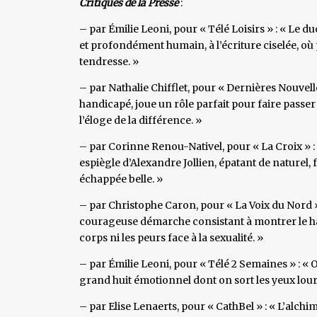
Critiques de la Presse
:
– par Émilie Leoni, pour « Télé Loisirs » : « Le d
et profondément humain, à l’écriture ciselée, où 
tendresse. »
– par Nathalie Chifflet, pour « Dernières Nouvelle
handicapé, joue un rôle parfait pour faire passer
l’éloge de la différence. »
– par Corinne Renou-Nativel, pour « La Croix » 
espiègle d’Alexandre Jollien, épatant de naturel, 
échappée belle. »
– par Christophe Caron, pour « La Voix du Nord » 
courageuse démarche consistant à montrer le hand
corps ni les peurs face à la sexualité. »
– par Émilie Leoni, pour « Télé 2 Semaines » : « 
grand huit émotionnel dont on sort les yeux lour
– par Elise Lenaerts, pour « CathBel » : « L’alch