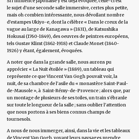
Si l’influence japonaise y est déjà évoquée, celle-ci est
le sujet d’une seconde salle immersive, certes plus petite,
mais oh combien intéressante, nous dévoilant nombre
d’estampes Ukiyo-e, dont la célèbre « Dans le creux de la
vague au large de Kanagawa » (1831), de Katsushika
Hokusai (1760-1849), des oeuvres de peintres européens,
tels Gustav Klimt (1862-1918) et Claude Monet (1840-
1926) y étant, également, évoquées.
A noter que dans la grande salle, nous aurons pu
apprécier « La Nuit étoilée » (1889), un tableau qui
représente ce que Vincent Van Gogh pouvait voir, la
nuit, de sa chambre de l’asile du « monastère Saint-Paul-
de-Mausole », à Saint-Rémy-de-Provence ; alors que, par
un montage de plusieurs de ses toiles, un train s’ébranle
sur toute le longueur de la salle ; sans oublier l’attention
que nous portons à ses biens connus champs de
tournesols.
A nous de nous immerger, ainsi, dans la vie et les tableaux
de Vincent Van Gogh, voyant leurs paysages prendre