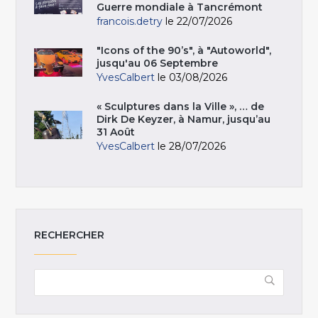
Guerre mondiale à Tancrémont
francois.detry
le 22/07/2026
"Icons of the 90’s", à "Autoworld",
jusqu'au 06 Septembre
YvesCalbert
le 03/08/2026
« Sculptures dans la Ville », … de
Dirk De Keyzer, à Namur, jusqu’au
31 Août
YvesCalbert
le 28/07/2026
RECHERCHER