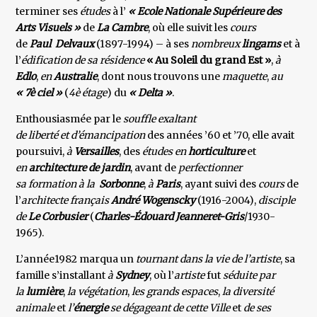
terminer ses
études
à l’
« Ecole Nationale Supérieure des
Arts Visuels »
de
La Cambre
, où elle suivit les
cours
de
Paul Delvaux
(1897-1994) – à ses
nombreux
lingams
et à
l’
édification de sa résidence
« Au Soleil du grand Est »
,
à
Edlo
,
en
Australie
, dont nous trouvons une
maquette
,
au
« 7è ciel »
(
4è étage
) du
« Delta »
.
Enthousiasmée par le
souffle exaltant
de liberté et d’émancipation
des années ’60 et ’70, elle avait
poursuivi,
à
Versailles
, des
études en
horticulture
et
en
architecture de jardin
, avant de
perfectionner
sa formation à la
Sorbonne
,
à
Paris
, ayant suivi des
cours
de
l’
architecte français
André Wogenscky
(1916-2004),
disciple
de
Le
Corbusier
(
Charles-Édouard Jeanneret-Gris
/1930-
1965).
L’année1982 marqua un
tournant dans la vie de l’artiste
, sa
famille s’installant
à
Sydney
, où l’
artiste
fut
séduite par
la
lumière
,
la végétation
,
les grands espaces
,
la diversité
animale
et
l’
énergie
se dégageant de cette Ville
et
de ses