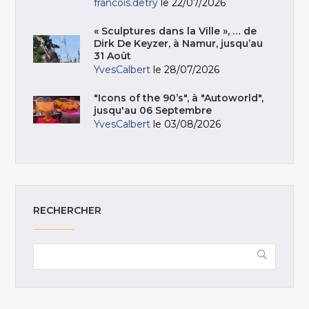
francois.detry
le 22/07/2026
« Sculptures dans la Ville », … de
Dirk De Keyzer, à Namur, jusqu’au
31 Août
YvesCalbert
le 28/07/2026
"Icons of the 90’s", à "Autoworld",
jusqu'au 06 Septembre
YvesCalbert
le 03/08/2026
RECHERCHER