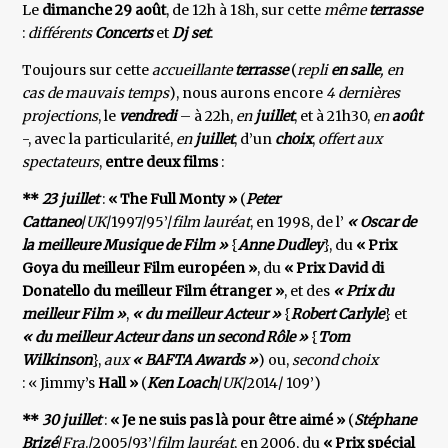
Le
dimanche 29 août
, de 12h à 18h, sur cette
même
terrasse
:
différents
Concerts
et
Dj set
.
Toujours sur cette
accueillante
terrasse
(
repli
en salle
, en
cas de mauvais temps
), nous aurons encore
4 dernières
projections
, le
vendredi
– à 22h,
en
juillet
, et à 21h30,
en
août
-, avec la particularité,
en
juillet
, d’un
choix
,
offert aux
spectateurs
,
entre deux films
:
**
23 juillet
:
« The Full Monty »
(
Peter
Cattaneo
/
UK
/1997/95’/
film lauréat
, en 1998, de l’
« Oscar de
la meilleure Musique de Film
»
{
Anne Dudley
}, du
« Prix
Goya du meilleur Film européen »
, du
« Prix David di
Donatello du meilleur Film étranger »
, et des
« Prix du
meilleur Film »
,
« du meilleur Acteur »
{
Robert Carlyle
} et
« du meilleur Acteur dans un second Rôle »
{
Tom
Wilkinson
},
aux
« BAFTA Awards »
) ou,
second choix
: « Jimmy’s
Hall »
(
Ken Loach
/
UK
/2014/ 109’)
**
30 juillet
:
« Je ne suis pas là pour être aimé »
(
Stéphane
Brizé
/
Fra
./2005/93’/
film lauréat
, en 2006, du
« Prix spécial