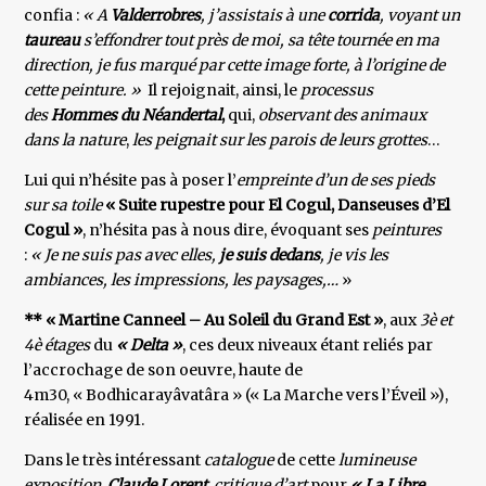
confia :
« A
Valderrobres
, j’assistais à une
corrida
, voyant un
taureau
s’effondrer tout près de moi, sa tête tournée en ma
direction, je fus marqué par cette image forte, à l’origine de
cette peinture. »
Il rejoignait, ainsi, le
processus
des
Hommes du Néandertal
,
qui,
observant des animaux
dans la nature
,
les peignait sur les parois de leurs grottes
…
Lui qui n’hésite pas à poser l’
empreinte d’un de ses pieds
sur sa toile
« Suite rupestre pour El Cogul, Danseuses d’El
Cogul »
, n’hésita pas à nous dire, évoquant ses
peintures
:
« Je ne suis pas avec elles,
je suis dedans
, je vis les
ambiances, les impressions, les paysages,…
»
** « Martine Canneel – Au Soleil du Grand Est »
, aux
3è et
4è étages
du
« Delta »
, ces deux niveaux étant reliés par
l’accrochage de son oeuvre, haute de
4m30, « Bodhicarayâvatâra » (« La Marche vers l’Éveil »),
réalisée en 1991.
Dans le très intéressant
catalogue
de cette
lumineuse
exposition
,
Claude Lorent
,
critique d’art
pour
« La Libre