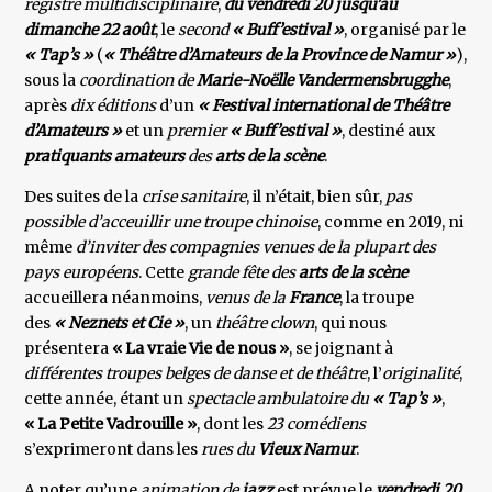
registre multidisciplinaire
,
du vendredi 20 jusqu'au
dimanche 22 août
, le
second
« Buff’estival »
, organisé par le
« Tap’s »
(
« Théâtre d’Amateurs de la Province de
Namur »
),
sous la
coordination de
Marie-Noëlle Vandermensbrugghe
,
après
dix éditions
d’un
« Festival international de Théâtre
d’Amateurs »
et un
premier
« Buff’estival »
, destiné aux
pratiquants amateurs
des
arts de la scène
.
Des suites de la
crise sanitaire
, il n’était, bien sûr,
pas
possible d’acceuillir une troupe chinoise
, comme en 2019, ni
même
d’inviter des compagnies venues de la plupart des
pays européens
. Cette
grande fête des
arts de la scène
accueillera néanmoins,
venus de la
France
, la troupe
des
« Neznets et Cie »
, un
théâtre clown
, qui nous
présentera
« La vraie Vie de nous »
, se joignant à
différentes troupes belges de danse et de théâtre
, l’
originalité
,
cette année, étant un
spectacle ambulatoire du
« Tap’s »
,
« La Petite Vadrouille »
, dont les
23 comédiens
s’exprimeront dans les
rues du
Vieux Namur
.
A noter qu’une
animation de
jazz
est prévue le
vendredi 20
,