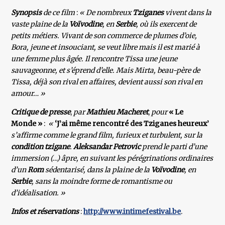
Synopsis
de ce film
:
« De nombreux
Tziganes
vivent dans la
vaste plaine de la
Voïvodine
, en
Serbie
, où ils exercent de
petits métiers. Vivant de son commerce de plumes d’oie,
Bora, jeune et insouciant, se veut libre mais il est marié à
une femme plus âgée. Il rencontre Tissa une jeune
sauvageonne, et s’éprend d’elle. Mais Mirta, beau-père de
Tissa, déjà son rival en affaires, devient aussi son rival en
amour… »
Critique de presse
,
par
Mathieu Macheret
,
pour
« Le
Monde »
:
«
‘J’ai même rencontré des Tziganes heureux’
s’affirme comme le grand film, furieux et turbulent, sur la
condition tzigane
.
Aleksandar Petrovic
prend le parti d’une
immersion (…) âpre, en suivant les pérégrinations ordinaires
d’un
Rom
sédentarisé, dans la plaine de la
Voïvodine
, en
Serbie
, sans la moindre forme de romantisme ou
d’idéalisation. »
Infos et réservations
:
http://www.intimefestival.be
.