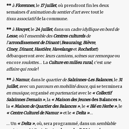
**
à
Florennes
, le
17 juillet
, où prendront fin les deux
semaines d’
animation du sentier d’art
avec tout le
tissu associatif
de la commune.
**
à
Houyet
, le
24 juillet
, dans un
cadre idyllique en bord de
Lesse
, où l’
ensemble des
Centres culturels
de
l’
arrondissement de Dinant
(
Beauraing​
,
Bièvre
,
Ciney
,
Dinant
,
Hastière
,
Havelange
et
Rochefort
)
débarqueront avec
leurs camions
,
scènes sur remorque
ou
encore
roulottes
… La
Culture en milieu rural
, c’est
une
affaire qui roule
!
**
à
Namur
, dans le
quartier de
Salzinnes-Les Balances
, le
31
juillet
, avec un
parcours en mobilité douce
, qui se terminera
en musique
, organisé
en partenariat
avec le
« Collectif
Salzinnes Demain »
, la
« Maison des Jeunes
des Balances »
,
la
« Maison de Quartier des Balances »
, le
« Blé en Herbe »
, le
« Centre Culturel de Namur »
et le
« Delta »
…
… Un
« Delta »
, où, sera programmé, dans un
semblable