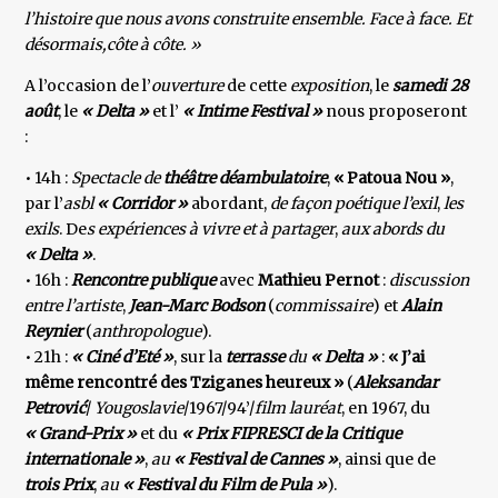
l’histoire que nous avons construite ensemble. Face à face. Et
désormais,côte à côte. »
A l’occasion de l’
ouverture
de cette
exposition
, le
samedi 28
août
, le
« Delta »
et l’
« Intime Festival »
nous proposeront
:
• 14h :
Spectacle de
théâtre déambulatoire
,
« Patoua Nou »
,
par l’
asbl
« Corridor »
abordant,
de façon poétique
l’exil
,
les
exils
. De
s expériences à vivre et à partager
,
aux abords du
« Delta »
.
• 16h :
Rencontre publique
avec
Mathieu Pernot
:
discussion
entre l’artiste
,
Jean-Marc Bodson
(
commissaire
) et
Alain
Reynier
(
anthropologue
).
• 21h :
« Ciné d’Eté »
, sur la
terrasse
du
« Delta »
:
« J’ai
même rencontré des Tziganes heureux »
(
Aleksandar
Petrović
/
Yougoslavie
/1967/94’/
film lauréat
, en 1967, du
« Grand-Prix »
et du
« Prix FIPRESCI de la Critique
internationale »
,
au
« Festival de Cannes »
, ainsi que de
trois Prix
,
au
« Festival du Film de Pula »
).