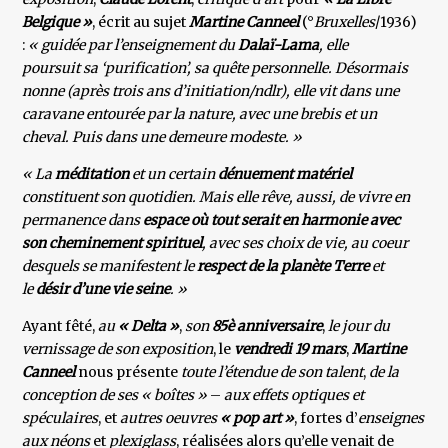
Belgique »
, écrit au sujet
Martine Canneel
(°
Bruxelles
/1936)
:
« guidée par l’enseignement du
Dalaï-Lama
, elle
poursuit sa ‘purification’, sa quête personnelle. Désormais
nonne (après trois ans d’initiation/ndlr), elle vit dans une
caravane entourée par la nature, avec une brebis et un
cheval. Puis dans une demeure modeste. »
« La
méditation
et un certain
dénuement matériel
constituent son quotidien. Mais elle rêve, aussi, de vivre en
permanence dans
espace où tout serait
en harmonie avec
son cheminement spirituel
, avec ses choix de vie, au coeur
desquels se manifestent le
respect de la planète Terre
et
le
désir d’une vie seine
. »
Ayant fêté,
au
« Delta »
,
son
85è anniversaire
,
le jour du
vernissage de son exposition
, le
vendredi 19 mars
,
Martine
Canneel
nous présente
toute l’étendue de son talent
,
de la
conception de ses « boîtes »
–
aux effets optiques et
spéculaires
, et
autres oeuvres
« pop art »
, fortes d’
enseignes
aux néons
et
plexiglass
, réalisées alors qu’elle venait de