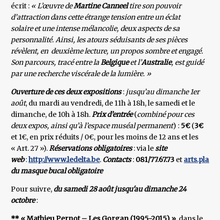
écrit :
« L’œuvre de
Martine Canneel
tire son pouvoir
d’attraction dans cette étrange tension entre un éclat
solaire et une intense mélancolie, deux aspects de sa
personnalité. Ainsi, les atours séduisants de ses pièces
révèlent, en deuxième lecture, un propos sombre et engagé.
Son parcours, tracé entre la
Belgique
et l’
Australie
, est guidé
par une recherche viscérale de la lumière. »
Ouverture de ces deux expositions
:
jusqu’au dimanche 1er
août
, du mardi au vendredi, de 11h à 18h, le samedi et le
dimanche, de 10h à 18h.
Prix d’entrée
(
combiné pour ces
deux expos, ainsi qu’à l’espace muséal permanent
) :
5€
(
3€
et 1€, en prix réduits / 0€, pour les moins de 12 ans et les
« Art. 27 »).
Réservations obligatoires
: via le
site
web
:
http://www.ledelta.be
.
Contacts
:
081/77.67.73
et
arts.plas
du masque bucal obligatoire
Pour suivre,
du samedi 28 août jusqu'au dimanche 24
octobre
:
** « Mathieu Pernot – Les Gorgan (1995-2015) »
, dans le