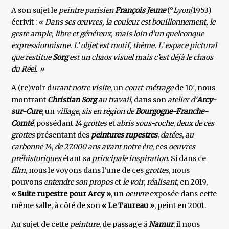
A son sujet le
peintre parisien
François Jeune
(°
Lyon
/1953)
écrivit :
« Dans ses œuvres, la couleur est bouillonnement, le
geste ample, libre et généreux, mais loin d’un quelconque
expressionnisme. L’ objet est motif, thème. L’ espace pictural
que restitue
Sorg
est un chaos visuel mais c’est déjà le chaos
du Réel. »
A (re)voir d
urant notre visite
, un
court-métrage
de 10′, nous
montrant
Christian Sorg
au travail
, dans son
atelier d’
Arcy-
sur-Cure
, un
village
,
sis en région de
Bourgogne-Franche-
Comté
, possédant
14 grottes
et
abris sous-roche
,
deux de ces
grottes
présentant des
peintures rupestres
,
datées
,
au
carbonne 14
,
de 27.000 ans avant notre ère
, ces
oeuvres
préhistoriques
étant sa
principale inspiration
. Si dans ce
film
, nous le voyons dans l’une de ces
grottes
, nous
pouvons
entendre son propos
et
le voir
,
réalisant
, en 2019,
« Suite rupestre pour Arcy »
, un
oeuvre
exposée dans cette
même salle, à côté de son
« Le Taureau »
, peint en 2001.
Au sujet de cette
peinture
, de passage
à
Namur
, il nous