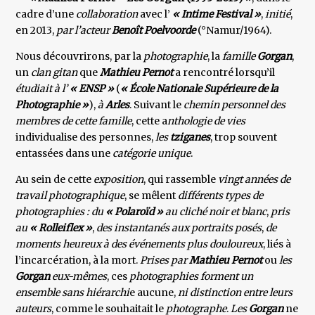
cadre d’une
collaboration
avec l’
« Intime Festival »
,
initié
,
en 2013,
par l’acteur
Benoît Poelvoorde
(°Namur/1964).
Nous découvrirons, par la
photographie
, la
famille
Gorgan
,
un
clan gitan
que
Mathieu Pernot
a rencontré lorsqu’il
étudiait à l’
« ENSP »
(
« École Nationale Supérieure de la
Photographie »
),
à
Arles
. Suivant le
chemin personnel des
membres de cette famille
, cette a
nthologie de vies
individualise des personnes,
les
tziganes
, trop souvent
entassées dans une
catégorie unique
.
Au sein de cette
exposition
, qui rassemble
vingt années de
travail photographique
, se mêlent
différents types de
photographies :
du
« Polaroïd »
au cliché noir et blanc
,
pris
au
« Rolleiflex »
,
des instantanés aux portraits posés
,
de
moments heureux à des événements plus douloureux
, liés à
l’incarcération, à la mort.
Prises par
Mathieu Pernot
ou
les
Gorgan
eux-mêmes
, ces
photographies forment un
ensemble sans hiérarchi
e aucune,
ni distinction entre leurs
auteurs
, comme le souhaitait le
photographe
.
Les
Gorgan
ne