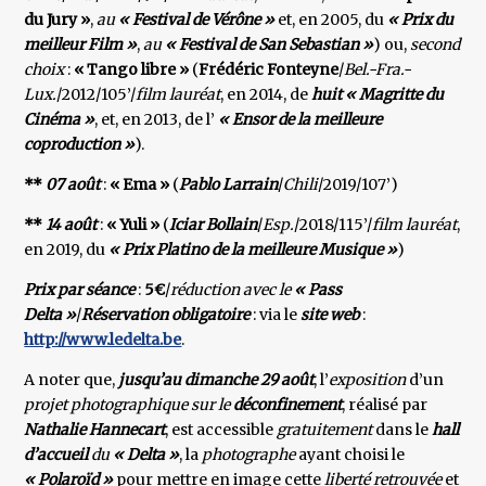
du Jury »
,
au
« Festival de Vérône »
et, en 2005, du
« Prix du
meilleur Film »
,
au
« Festival de San
Sebastian »
) ou,
second
choix
:
« Tango libre »
(
Frédéric Fonteyne
/
Bel.-Fra.-
Lux.
/2012/105’/
film lauréat
, en 2014, de
huit « Magritte du
Cinéma »
, et, en 2013, de l’
« Ensor de la meilleure
coproduction »
).
**
07 août
:
« Ema »
(
Pablo Larrain
/
Chili
/2019/107’)
**
14 août
:
« Yuli »
(
Iciar Bollain
/
Esp.
/2018/115’/
film lauréat
,
en 2019, du
« Prix Platino de la meilleure Musique »
)
Prix par séance
:
5€
/
réduction avec le
« Pass
Delta »
/
Réservation obligatoire
: via le
site web
:
http://www.ledelta.be
.
A noter que,
jusqu’au dimanche 29 août
, l’
exposition
d’un
projet photographique sur le
déconfinement
, réalisé par
Nathalie Hannecart
, est accessible
gratuitement
dans le
hall
d’accueil
du
« Delta »
, la
photographe
ayant choisi le
« Polaroïd »
pour mettre en image cette
liberté retrouvée
et