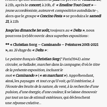
à 21h, après le
concert
, à 20h, d’
« Emeline Tout Court »
–
jeune
accordéoniste
,
auteure
et
compositrice autodidacte
-,
alors que le
groupe
« Concino Festa »
se produira le
samedi
21
, à 22h
Jusqu’au dimanche 1er août,
toujours
au
« Delta »
, nous
pourrons (re)découvrir
deux superbes expositions
:
** « Christian Sorg – Caminando – Peintures 2001-2021
»,
au
2è étage
du
« Delta »
:
Le
peintre français
Christian Sorg
(°
Paris
/1941)
aime
circuler
,
se ballader
,
marcher dans la campagne
, d’où le
titre
de la présente exposition
,
incluant le
mot
« Caminando »
(
« en marchant »
). Appréhendant,
ainsi, les
paysages
et
tout ce qu’il voit
,
qu’il intériorise
,
à
l’écoute des bruits de la nature
,
du vent
,
à la recherche d’une
pulsion
,
d’une énergie
,
d’une couleur
, il se laisse
émouvoir
par tout un tas de stimuli extérieurs
, qui déclenchent
une
réponse créative
…