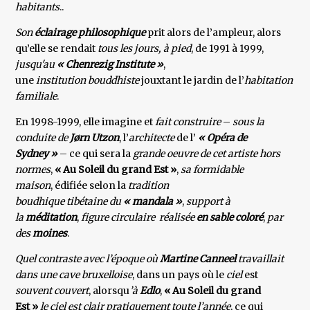
habitants
..
Son
éclairage philosophique
prit alors de l’ampleur, alors
qu’elle se rendait
tous les jours, à pied
, de 1991 à 1999,
jusqu'au
« Chenrezig Institute »
,
une
institution bouddhiste
jouxtant le jardin de l’
habitation
familiale
.
En 1998-1999, elle imagine et
fait construire
–
sous la
conduite de
Jørn Utzon
, l’
architecte
de l’
« Opéra de
Sydney »
– ce qui sera la
grande oeuvre de cet artiste hors
normes
,
« Au Soleil du grand Est »
,
sa formidable
maison
, édifiée selon la
tradition
boudhique tibétaine
du
« mandala »
,
support à
la
méditation
,
figure circulaire réalisée
en sable coloré
,
par
des
moines
.
Quel contraste avec l’époque où
Martine Canneel
travaillait
dans une cave bruxelloise
, dans un pays où le
ciel
est
souvent couvert
, alorsqu
’à
Edlo
,
« Au Soleil du grand
Est »
le ciel est clair pratiquement toute l’année
, ce qui