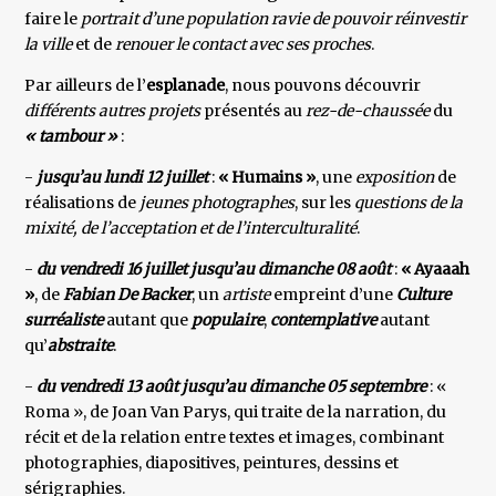
faire le
portrait d’une population ravie de pouvoir réinvestir
la ville
et de
renouer le contact avec ses proches
.
Par ailleurs de l’
esplanade
, nous pouvons découvrir
différents autres projets
présentés au
rez-de-chaussée
du
« tambour »
:
-
jusqu’au lundi 12 juillet
:
« Humains »
, une
exposition
de
réalisations de
jeunes photographes
, sur les
questions de la
mixité, de l’acceptation et de l’interculturalité
.
-
du vendredi 16 juillet jusqu’au dimanche 08 août
:
« Ayaaah
»
, de
Fabian De Backer
, un
artiste
empreint d’une
Culture
surréaliste
autant que
populaire
,
contemplative
autant
qu’
abstraite
.
-
du vendredi 13 août jusqu’au dimanche 05 septembre
: «
Roma », de Joan Van Parys, qui traite de la narration, du
récit et de la relation entre textes et images, combinant
photographies, diapositives, peintures, dessins et
sérigraphies.