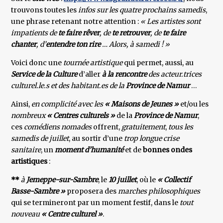
trouvons toutes les
infos sur les quatre prochains samedis
,
une phrase retenant notre attention :
« Les artistes sont
impatients de
te faire rêver
, de
te retrouver
, de
te faire
chanter
, d’
entendre ton rire
… Alors, à samedi ! »
Voici donc une
tournée artistique
qui permet, aussi, au
Service de la Culture
d’aller
à la rencontre
des acteur.trices
culturel.le.s et des habitant.es de la
Province de Namur
…
Ainsi,
en complicité avec les
« Maisons de Jeunes »
et/ou les
nombreux
« Centres culturels »
de la
Province de Namur
,
ces
comédiens nomades
offrent,
gratuitement
,
tous les
samedis de juillet
, au sortir d’une
trop longue crise
sanitaire
, un
moment d’humanité
et de
bonnes ondes
artistiques
:
**
à
Jemeppe-sur-Sambre
, le
10 juillet
, où le
« Collectif
Basse-Sambre »
proposera des
marches philosophiques
qui se termineront par un moment festif, dans le
tout
nouveau
« Centre culturel »
.