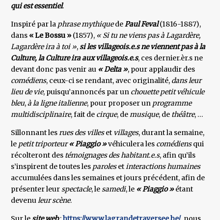
qui est essentiel
.
Inspiré par la
phrase mythique
de
Paul Feval
(1816-1887),
dans
« Le Bossu »
(1857),
« Si tu ne viens pas à Lagardère,
Lagardère ira à toi »
,
si les villageois.e.s ne viennent pas à la
Culture, la Culture ira aux villageois.e.s
, ces dernier.èr.s ne
devant donc pas venir au
« Delta »
, pour applaudir des
comédiens
, ceux-ci se rendant, avec originalité,
dans leur
lieu de vie
, puisqu’annoncés par un
chouette petit véhicule
bleu
,
à la ligne italienne
, pour proposer un
programme
multidisciplinaire
, fait de
cirque
, de
musique
, de
théâtre
, …
Sillonnant les
rues des villes
et
villages
, durant la semaine,
le
petit triporteur
« Piaggio »
véhiculera les
comédiens
qui
récolteront des
témoignages des habitant.e.s
, afin qu’ils
s’inspirent de toutes les
paroles
et
interactions humaines
accumulées dans les semaines et jours précédent, afin de
présenter leur
spectacle
, le
samedi
, le
« Piaggio »
étant
devenu
leur scène
.
Sur le
site web
:
https://www.lagrandetraversee.be/
, nous