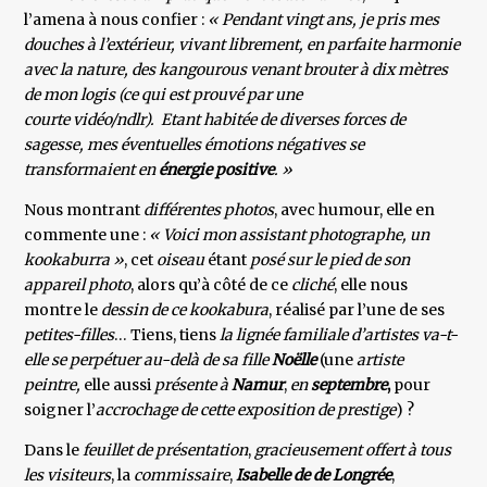
l’amena à nous confier :
« Pendant vingt ans, je pris mes
douches à l’extérieur, vivant librement, en parfaite harmonie
avec la nature, des kangourous venant brouter à dix mètres
de mon logis (ce qui est prouvé par une
courte vidéo/ndlr). Etant habitée de diverses forces de
sagesse, mes éventuelles émotions négatives se
transformaient en
énergie positive
. »
Nous montrant
différentes photos
, avec humour, elle en
commente une :
« Voici mon assistant photographe, un
kookaburra »
, cet
oiseau
étant
posé sur le pied de son
appareil photo
, alors qu’à côté de ce
cliché
, elle nous
montre le
dessin de ce kookabura
, réalisé par l’une de ses
petites-filles
… Tiens, tiens
la lignée familiale d’artistes va-t-
elle se perpétuer au-delà de sa fille
Noëlle
(une
artiste
peintre,
elle aussi
présente à
Namur
,
en
septembre
,
pour
soigner l’
accrochage de cette exposition de prestige
) ?
Dans le
feuillet de présentation
,
gracieusement offert à tous
les visiteurs
, la
commissaire
,
Isabelle de de Longrée
,