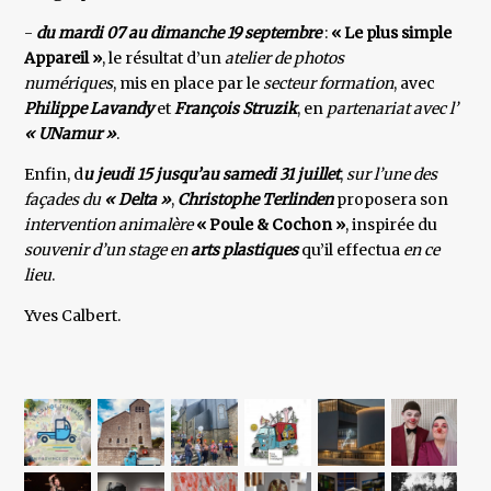
-
du mardi 07 au dimanche 19 septembre
:
« Le plus simple
Appareil »
, le résultat d’un
atelier de photos
numériques
, mis en place par le
secteur formation
, avec
Philippe Lavandy
et
François Struzik
, en
partenariat avec l’
« UNamur »
.
Enfin, d
u jeudi 15 jusqu’au samedi 31 juillet
,
sur l’une des
façades du
« Delta »
,
Christophe Terlinden
proposera son
intervention animalère
« Poule & Cochon »
, inspirée du
souvenir d’un stage en
arts plastiques
qu’il effectua
en ce
lieu
.
Yves Calbert.