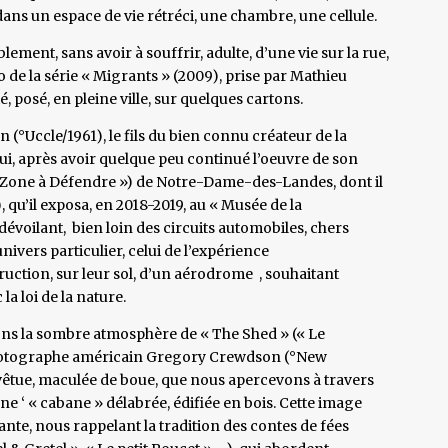
ans un espace de vie rétréci, une chambre, une cellule.
ment, sans avoir à souffrir, adulte, d’une vie sur la rue,
de la série « Migrants » (2009), prise par Mathieu
 posé, en pleine ville, sur quelques cartons.
n (°Uccle/1961), le fils du bien connu créateur de la
qui, après avoir quelque peu continué l’oeuvre de son
 (« Zone à Défendre ») de Notre-Dame-des-Landes, dont il
 qu’il exposa, en 2018-2019, au « Musée de la
oilant, bien loin des circuits automobiles, chers
nivers particulier, celui de l’expérience
ruction, sur leur sol, d’un aérodrome , souhaitant
a loi de la nature.
ns la sombre atmosphère de « The Shed » (« Le
hotographe américain Gregory Crewdson (°New
êtue, maculée de boue, que nous apercevons à travers
ne ‘ « cabane » délabrée, édifiée en bois. Cette image
ante, nous rappelant la tradition des contes de fées