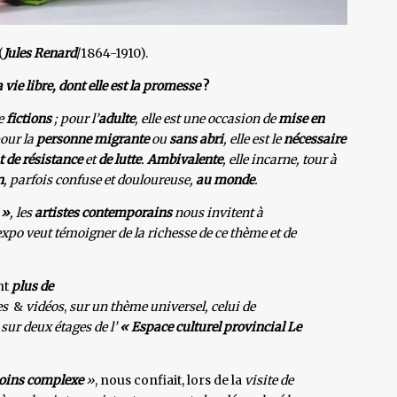
(
Jules Renard
/1864-1910).
vie libre, dont elle est la promesse
?
e
fictions
; pour l’
adulte
, elle est une occasion de
mise en
our la
personne migrante
ou
sans abri
, elle est le
nécessaire
 de résistance
et
de lutte
.
Ambivalente
, elle incarne, tour à
n
, parfois confuse et douloureuse,
au monde
.
 »
, les
artistes contemporains
nous invitent à
 expo veut témoigner de la richesse de ce thème et de
nt
plus de
es
&
vidéos
,
sur un thème universel, celui de
,
sur deux étages de l’
« Espace culturel provincial Le
ins complexe
»
, nous confiait, lors de la
visite de