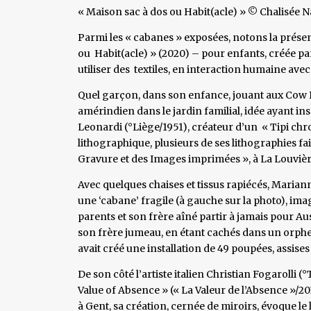
« Maison sac à dos ou Habit(acle) » © Chalisée 
Parmi les « cabanes » exposées, notons la présen
ou Habit(acle) » (2020) – pour enfants, créée pa
utiliser des textiles, en interaction humaine ave
Quel garçon, dans son enfance, jouant aux Cow Boy
amérindien dans le jardin familial, idée ayant in
Leonardi (°Liège/1951), créateur d’un « Tipi chrom
lithographique, plusieurs de ses lithographies fa
Gravure et des Images imprimées », à La Louvièr
Avec quelques chaises et tissus rapiécés, Marian
une ‘cabane’ fragile (à gauche sur la photo), image
parents et son frère aîné partir à jamais pour Au
son frère jumeau, en étant cachés dans un orphel
avait créé une installation de 49 poupées, assises
De son côté l’artiste italien Christian Fogarolli 
Value of Absence » (« La Valeur de l’Absence »/20
à Gent, sa création, cernée de miroirs, évoque le l