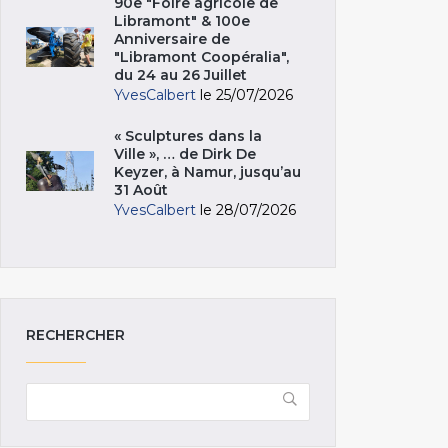
90e "Foire agricole de
Libramont" & 100e
Anniversaire de
"Libramont Coopéralia",
du 24 au 26 Juillet
YvesCalbert
le 25/07/2026
« Sculptures dans la
Ville », … de Dirk De
Keyzer, à Namur, jusqu’au
31 Août
YvesCalbert
le 28/07/2026
RECHERCHER