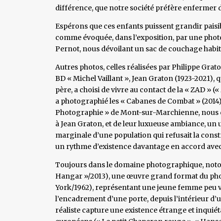
différence, que notre société préfère enfermer d
Espérons que ces enfants puissent grandir paisible
comme évoquée, dans l’exposition, par une photo 
Pernot, nous dévoilant un sac de couchage habité,
Autres photos, celles réalisées par Philippe Grato
BD « Michel Vaillant », Jean Graton (1923-2021), 
père, a choisi de vivre au contact de la « ZAD »
a photographié les « Cabanes de Combat » (2014),
Photographie » de Mont-sur-Marchienne, nous dév
à Jean Graton, et de leur luxueuse ambiance, un u
marginale d’une population qui refusait la const
un rythme d’existence davantage en accord avec l
Toujours dans le domaine photographique, noto
Hangar »/2013), une œuvre grand format du p
York/1962), représentant une jeune femme peu v
l’encadrement d’une porte, depuis l’intérieur d’u
réaliste capture une existence étrange et inquiét