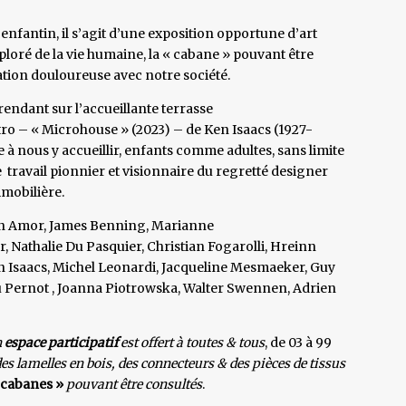
enfantin, il s’agit d’une exposition opportune d’art
oré de la vie humaine, la « cabane » pouvant être
tion douloureuse avec notre société.
rendant sur l’accueillante terrasse
tro – « Microhouse » (2023) – de Ken Isaacs (1927-
e à nous y accueillir, enfants comme adultes, sans limite
e travail pionnier et visionnaire du regretté designer
mmobilière.
 Ben Amor, James Benning, Marianne
Nathalie Du Pasquier, Christian Fogarolli, Hreinn
n Isaacs, Michel Leonardi, Jacqueline Mesmaeker, Guy
 Pernot , Joanna Piotrowska, Walter Swennen, Adrien
n
espace participatif
est offert à toutes & tous
, de 03 à 99
es lamelles en bois, des connecteurs & des pièces de tissus
 cabanes »
pouvant être consultés
.