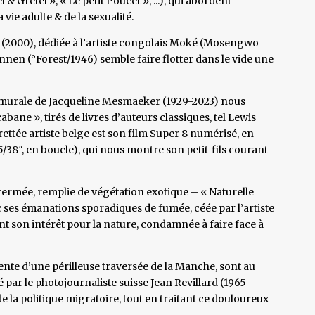
 Gretel », « Le petit Poucet », ...), qui abordent
vie adulte & de la sexualité.
» (2000), dédiée à l’artiste congolais Moké (Mosengwo
nnen (°Forest/1946) semble faire flotter dans le vide une
e murale de Jacqueline Mesmaeker (1929-2023) nous
ane », tirés de livres d’auteurs classiques, tel Lewis
ettée artiste belge est son film Super 8 numérisé, en
5/38″, en boucle), qui nous montre son petit-fils courant
e fermée, remplie de végétation exotique – « Naturelle
ec ses émanations sporadiques de fumée, céée par l’artiste
nt son intérêt pour la nature, condamnée à faire face à
ente d’une périlleuse traversée de la Manche, sont au
 par le photojournaliste suisse Jean Revillard (1965-
e la politique migratoire, tout en traitant ce douloureux