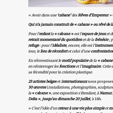
« Avoir dans une
‘cabane’
des
Rêves d’Empereur
»
Qui n’a jamais construit de « cabane » ou rêvé de la 
Pour l’
enfant
la
« cabane »
est l’
espace de jeux
et d
retrait momentané du quotidien
et de la
frénésie
; p
refuge
: pour l’
idéaliste
, encore, elle est l’
instrument
tour, le
lieu de réconfort
et celui d’une
confrontatio
En réinvestissant le
motif populaire
de la
« cabane
en réinterroger les
fonctions
et l’
imaginaire
. Cette
sa fécondité pour la création plastique.
23 artistes belges
et
internationaux
nous propose
30 œuvres
(
installations, photographies, sculptur
la
« cabane »
,
une exposition s’étendant
,
à
Namur
Delta »
,
jusqu’au dimanche 20 juillet
,
à 18h.
« C’est l’idée d’un
retour à une vie plus simple
et
mo