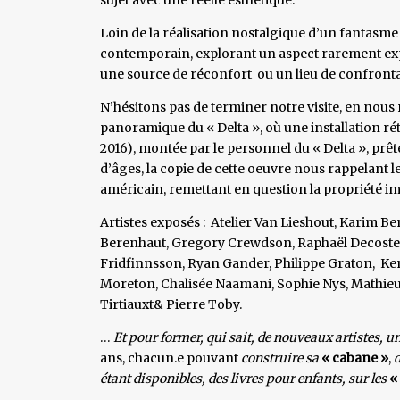
Loin de la réalisation nostalgique d’un fantasme 
contemporain, explorant un aspect rarement expl
une source de réconfort ou un lieu de confronta
N’hésitons pas de terminer notre visite, en nous 
panoramique du « Delta », où une installation ré
2016), montée par le personnel du « Delta », prêt
d’âges, la copie de cette oeuvre nous rappelant l
américain, remettant en question la propriété i
Artistes exposés : Atelier Van Lieshout, Karim
Berenhaut, Gregory Crewdson, Raphaël Decoster, 
Fridfinnsson, Ryan Gander, Philippe Graton, Ke
Moreton, Chalisée Naamani, Sophie Nys, Mathieu
Tirtiauxt& Pierre Toby.
…
Et pour former, qui sait, de nouveaux artistes, u
ans, chacun.e pouvant
construire sa
« cabane »
,
d
étant disponibles, des livres pour enfants, sur les
«