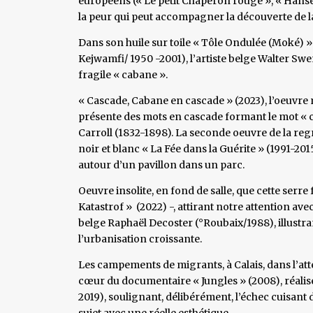
européens (« Le petit Chaperon rouge », « Hansel &
la peur qui peut accompagner la découverte de la 
Dans son huile sur toile « Tôle Ondulée (Moké) 
Kejwamfi/ 1950 -2001), l’artiste belge Walter Swe
fragile « cabane ».
« Cascade, Cabane en cascade » (2023), l’oeuvr
présente des mots en cascade formant le mot « cab
Carroll (1832-1898). La seconde oeuvre de la regr
noir et blanc « La Fée dans la Guérite » (1991-201
autour d’un pavillon dans un parc.
Oeuvre insolite, en fond de salle, que cette serr
Katastrof » (2022) -, attirant notre attention av
belge Raphaël Decoster (°Roubaix/1988), illustra
l’urbanisation croissante.
Les campements de migrants, à Calais, dans l’att
cœur du documentaire « Jungles » (2008), réalisé
2019), soulignant, délibérément, l’échec cuisant d
sujet avec une réelle esthétique.