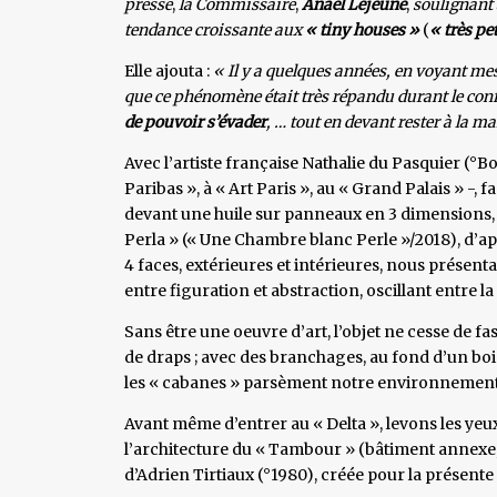
presse
,
la
Commissaire
,
Anaël Lejeune
,
soulignant à
tendance croissante
aux
« tiny houses »
(
« très pe
Elle ajouta :
« Il y a quelques années, en voyant mes
que ce phénomène était très répandu durant le co
de pouvoir
s’évader
, … tout en devant rester à la m
Avec l’artiste française Nathalie du Pasquier (°
Paribas », à « Art Paris », au « Grand Palais » -, 
devant une huile sur panneaux en 3 dimensions, 
Perla » (« Une Chambre blanc Perle »/2018), d’app
4 faces, extérieures et intérieures, nous présentan
entre figuration et abstraction, oscillant entre la
Sans être une oeuvre d’art, l’objet ne cesse de fa
de draps ; avec des branchages, au fond d’un bois
les « cabanes » parsèment notre environnement
Avant même d’entrer au « Delta », levons les ye
l’architecture du « Tambour » (bâtiment annexe, i
d’Adrien Tirtiaux (°1980), créée pour la présent