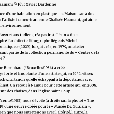
Naamani © Ph. : Xavier Dardenne
ce d’une habitation en plastique – « Maison sac à dos
r l’artiste franco-iranienne Chalisée Naamani, qui aime
c l’environnement.
s et aux Indiens, n’a pas installé un « tipi »
spiré l’architecte-lithographe liégeois Michel
atique » (2025), lui qui créa, en 1979, un atelier
isant partie de la collection permanente du « Centre de la
e ?
ne Berenhaut (°Bruxelles/1934) a créé
 forte et troublante d’une artiste qui, en 1942, vit ses
schwitz, tandis qu’elle échappait à la déportation avec
inat. Un retour à Namur pour cette artiste qui, en 2008,
 sur des chaises, dans l’église Saint-Loup
(°Trento/1983) nous dévoile (à droite sur la photo) « The
19), une oeuvre créée pour le « Musée Dr. Guislain »,
ien que nous entretenons avec l’altérité, l’autre, la