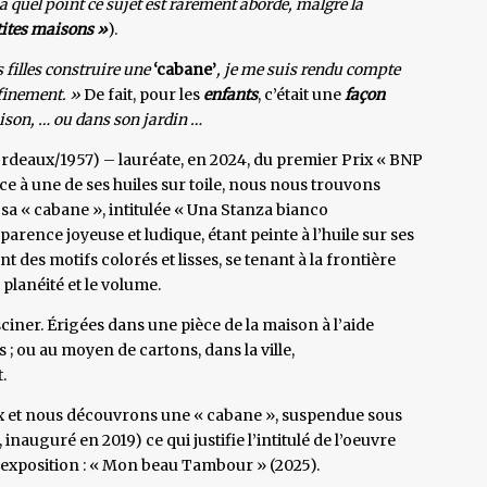
 quel point ce sujet est rarement abordé, malgré la
tites maisons »
).
 filles construire une
‘cabane’
, je me suis rendu compte
nfinement. »
De fait, pour les
enfants
, c’était une
façon
aison, … ou dans son jardin …
Bordeaux/1957) – lauréate, en 2024, du premier Prix « BNP
face à une de ses huiles sur toile, nous nous trouvons
sa « cabane », intitulée « Una Stanza bianco
arence joyeuse et ludique, étant peinte à l’huile sur ses
t des motifs colorés et lisses, se tenant à la frontière
 planéité et le volume.
sciner. Érigées dans une pièce de la maison à l’aide
 ; ou au moyen de cartons, dans la ville,
.
ux et nous découvrons une « cabane », suspendue sous
nauguré en 2019) ce qui justifie l’intitulé de l’oeuvre
e exposition : « Mon beau Tambour » (2025).