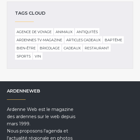
TAGS CLOUD
AGENCE DE VOYAGE
ANIMAUX
ANTIQUITÉS
ARDENNES TV-MAGAZINE
ARTICLES CADEAUX
BAPTÊME
BIEN-ÊTRE
BRICOLAGE
CADEAUX
RESTAURANT
SPORTS
VIN
ARDENNEWEB
Ardenne Web est le magazine
des ardennes sur le web depuis
mars 1999.
Nous proposons l'agenda et
l'actualité régionale en photos