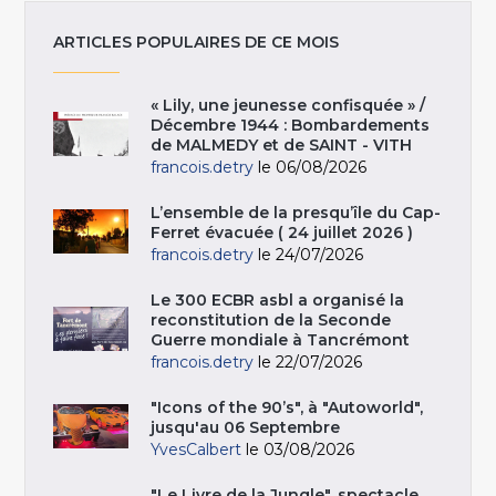
ARTICLES POPULAIRES DE CE MOIS
« Lily, une jeunesse confisquée » /
Décembre 1944 : Bombardements
de MALMEDY et de SAINT - VITH
francois.detry
le 06/08/2026
L’ensemble de la presqu’île du Cap-
Ferret évacuée ( 24 juillet 2026 )
francois.detry
le 24/07/2026
Le 300 ECBR asbl a organisé la
reconstitution de la Seconde
Guerre mondiale à Tancrémont
francois.detry
le 22/07/2026
"Icons of the 90’s", à "Autoworld",
jusqu'au 06 Septembre
YvesCalbert
le 03/08/2026
"Le Livre de la Jungle", spectacle