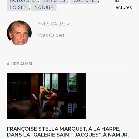
ACTUALITÉ
,
ARTISTES
,
CULTURE
,
63
LOISIR
,
NATURE
lectures
YVES CALBERT
Yves Calbert
A LIRE AUSSI
FRANÇOISE STELLA MARQUET, À LA HARPE,
DANS LA "GALERIE SAINT-JACQUES", À NAMUR,