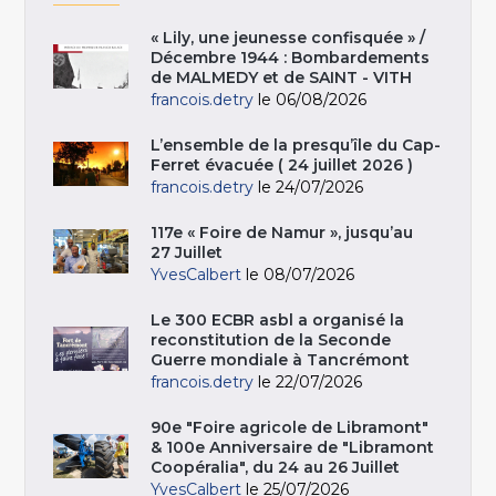
« Lily, une jeunesse confisquée » /
Décembre 1944 : Bombardements
de MALMEDY et de SAINT - VITH
francois.detry
le 06/08/2026
L’ensemble de la presqu’île du Cap-
Ferret évacuée ( 24 juillet 2026 )
francois.detry
le 24/07/2026
117e « Foire de Namur », jusqu’au
27 Juillet
YvesCalbert
le 08/07/2026
Le 300 ECBR asbl a organisé la
reconstitution de la Seconde
Guerre mondiale à Tancrémont
francois.detry
le 22/07/2026
90e "Foire agricole de Libramont"
& 100e Anniversaire de "Libramont
Coopéralia", du 24 au 26 Juillet
YvesCalbert
le 25/07/2026