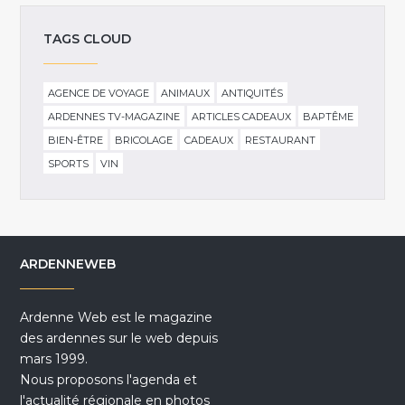
TAGS CLOUD
AGENCE DE VOYAGE
ANIMAUX
ANTIQUITÉS
ARDENNES TV-MAGAZINE
ARTICLES CADEAUX
BAPTÊME
BIEN-ÊTRE
BRICOLAGE
CADEAUX
RESTAURANT
SPORTS
VIN
ARDENNEWEB
Ardenne Web est le magazine
des ardennes sur le web depuis
mars 1999.
Nous proposons l'agenda et
l'actualité régionale en photos