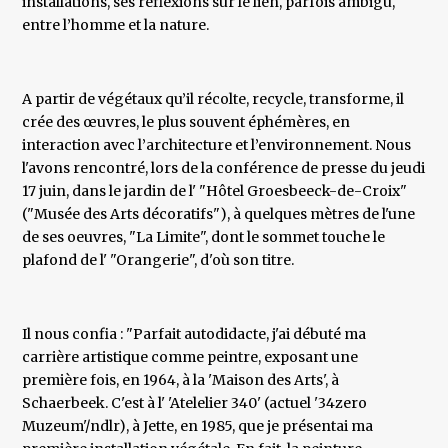
installations, ses réflexions sur le lien, parfois ambigu,
entre l’homme et la nature.
A partir de végétaux qu’il récolte, recycle, transforme, il
crée des œuvres, le plus souvent éphémères, en
interaction avec l’architecture et l’environnement. Nous
l'avons rencontré, lors de la conférence de presse du jeudi
17 juin, dans le jardin de l' "Hôtel Groesbeeck-de-Croix"
("Musée des Arts décoratifs"), à quelques mètres de l'une
de ses oeuvres, "La Limite", dont le sommet touche le
plafond de l' "Orangerie", d'où son titre.
Il nous confia : "Parfait autodidacte, j'ai débuté ma
carrière artistique comme peintre, exposant une
première fois, en 1964, à la 'Maison des Arts', à
Schaerbeek. C'est à l' 'Atelelier 340' (actuel '34zero
Muzeum'/ndlr), à Jette, en 1985, que je présentai ma