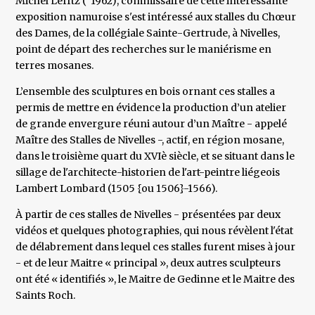
Michel Lefftz (°1962), commissaire de cette intéressante
exposition namuroise s'est intéressé aux stalles du Chœur
des Dames, de la collégiale Sainte-Gertrude, à Nivelles,
point de départ des recherches sur le maniérisme en
terres mosanes.
L’ensemble des sculptures en bois ornant ces stalles a
permis de mettre en évidence la production d’un atelier
de grande envergure réuni autour d’un Maître - appelé
Maître des Stalles de Nivelles -, actif, en région mosane,
dans le troisième quart du XVIè siècle, et se situant dans le
sillage de l'architecte-historien de l'art-peintre liégeois
Lambert Lombard (1505 {ou 1506}-1566).
À partir de ces stalles de Nivelles - présentées par deux
vidéos et quelques photographies, qui nous révèlent l'état
de délabrement dans lequel ces stalles furent mises à jour
- et de leur Maitre « principal », deux autres sculpteurs
ont été « identifiés », le Maitre de Gedinne et le Maitre des
Saints Roch.