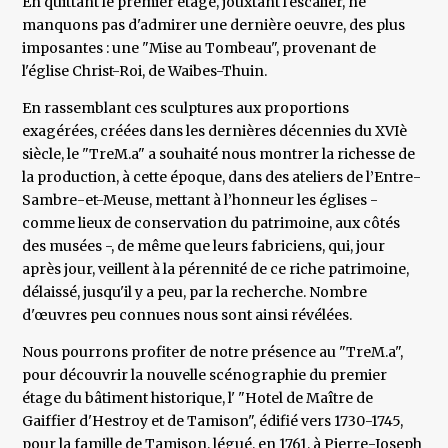
En quittant le premier étage, jouxtant l'escalier, ne
manquons pas d'admirer une dernière oeuvre, des plus
imposantes : une "Mise au Tombeau", provenant de
l'église Christ-Roi, de Waibes-Thuin.
En rassemblant ces sculptures aux proportions
exagérées, créées dans les dernières décennies du XVIè
siècle, le "TreM.a" a souhaité nous montrer la richesse de
la production, à cette époque, dans des ateliers de l’Entre-
Sambre-et-Meuse, mettant à l’honneur les églises -
comme lieux de conservation du patrimoine, aux côtés
des musées -, de même que leurs fabriciens, qui, jour
après jour, veillent à la pérennité de ce riche patrimoine,
délaissé, jusqu'il y a peu, par la recherche. Nombre
d'œuvres peu connues nous sont ainsi révélées.
Nous pourrons profiter de notre présence au "TreM.a",
pour découvrir la nouvelle scénographie du premier
étage du bâtiment historique, l' "Hotel de Maître de
Gaiffier d'Hestroy et de Tamison", édifié vers 1730-1745,
pour la famille de Tamison, légué, en 1761, à Pierre-Joseph