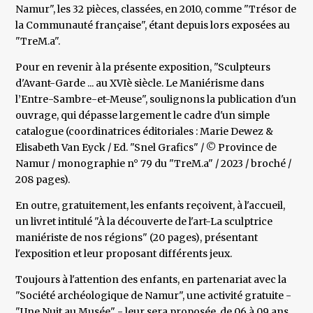
Namur", les 32 pièces, classées, en 2010, comme "Trésor de
la Communauté française", étant depuis lors exposées au
"TreM.a".
Pour en revenir à la présente exposition, "Sculpteurs
d'Avant-Garde ... au XVIè siècle. Le Maniérisme dans
l’Entre-Sambre-et-Meuse", soulignons la publication d'un
ouvrage, qui dépasse largement le cadre d'un simple
catalogue (coordinatrices éditoriales : Marie Dewez &
Elisabeth Van Eyck / Ed. "Snel Grafics" / © Province de
Namur / monographie n° 79 du "TreM.a" / 2023 / broché /
208 pages).
En outre, gratuitement, les enfants reçoivent, à l'accueil,
un livret intitulé "À la découverte de l'art-La sculptrice
maniériste de nos régions" (20 pages), présentant
l'exposition et leur proposant différents jeux.
Toujours à l'attention des enfants, en partenariat avec la
"Société archéologique de Namur", une activité gratuite -
"Une Nuit au Musée" - leur sera proposée, de 06 à 09 ans,