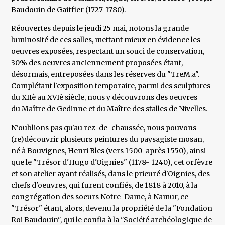
Baudouin de Gaiffier (1727-1780).
Réouvertes depuis le jeudi 25 mai, notons la grande
luminosité de ces salles, mettant mieux en évidence les
oeuvres exposées, respectant un souci de conservation,
30% des oeuvres anciennement proposées étant,
désormais, entreposées dans les réserves du "TreM.a".
Complétant l'exposition temporaire, parmi des sculptures
du XIIè au XVIè siècle, nous y découvrons des oeuvres
du Maître de Gedinne et du Maître des stalles de Nivelles.
N'oublions pas qu'au rez-de-chaussée, nous pouvons
(re)découvrir plusieurs peintures du paysagiste mosan,
né à Bouvignes, Henri Bles (vers 1500-après 1550), ainsi
que le "Trésor d'Hugo d'Oignies" (1178- 1240), cet orfèvre
et son atelier ayant réalisés, dans le prieuré d'Oignies, des
chefs d'oeuvres, qui furent confiés, de 1818 à 2010, à la
congrégation des soeurs Notre-Dame, à Namur, ce
"Trésor" étant, alors, devenu la propriété de la "Fondation
Roi Baudouin", qui le confia à la "Société archéologique de