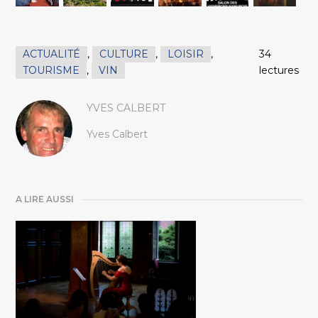
ACTUALITÉ
,
CULTURE
,
LOISIR
,
34
TOURISME
,
VIN
lectures
YVES CALBERT
Yves Calbert
A LIRE AUSSI