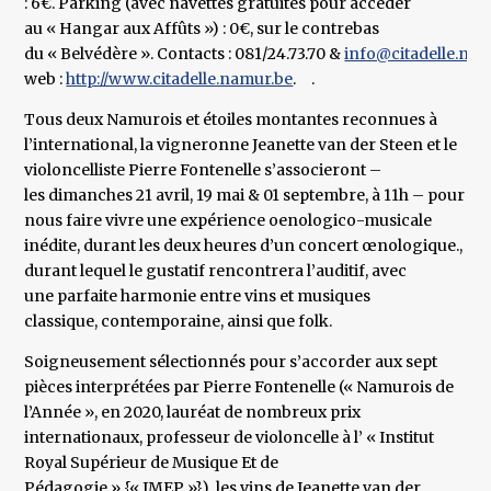
: 6€. Parking (avec navettes gratuites pour accéder
au « Hangar aux Affûts ») : 0€, sur le contrebas
du « Belvédère ». Contacts : 081/24.73.70 &
info@citadelle.na
web :
http://www.citadelle.namur.be
. .
Tous deux Namurois et étoiles montantes reconnues à
l’international, la vigneronne Jeanette van der Steen et le
violoncelliste Pierre Fontenelle s’associeront –
les dimanches 21 avril, 19 mai & 01 septembre, à 11h – pour
nous faire vivre une expérience oenologico-musicale
inédite, durant les deux heures d’un concert œnologique.,
durant lequel le gustatif rencontrera l’auditif, avec
une parfaite harmonie entre vins et musiques
classique, contemporaine, ainsi que folk.
Soigneusement sélectionnés pour s’accorder aux sept
pièces interprétées par Pierre Fontenelle (« Namurois de
l’Année », en 2020, lauréat de nombreux prix
internationaux, professeur de violoncelle à l’ « Institut
Royal Supérieur de Musique Et de
Pédagogie » {« IMEP »}), les vins de Jeanette van der