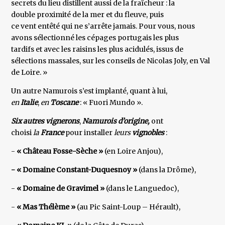
secrets du lieu distillent aussi de la fraîcheur : la
double proximité de la mer et du fleuve, puis
ce vent entêté qui ne s’arrête jamais. Pour vous, nous
avons sélectionné les cépages portugais les plus
tardifs et avec les raisins les plus acidulés, issus de
sélections massales, sur les conseils de Nicolas Joly, en Val
de Loire. »
Un autre Namurois s’est implanté, quant à lui,
en
Italie
,
en
Toscane
: « Fuori Mundo ».
Six autres vignerons
,
Namurois d’origine,
ont
choisi
la
France
pour installer
leurs
vignobles
:
-
« Château Fosse-Sèche »
(en Loire Anjou),
- « Domaine Constant-Duquesnoy »
(dans la Drôme),
-
« Domaine de Gravimel »
(dans le Languedoc),
-
« Mas Thélème »
(au Pic Saint-Loup – Hérault),