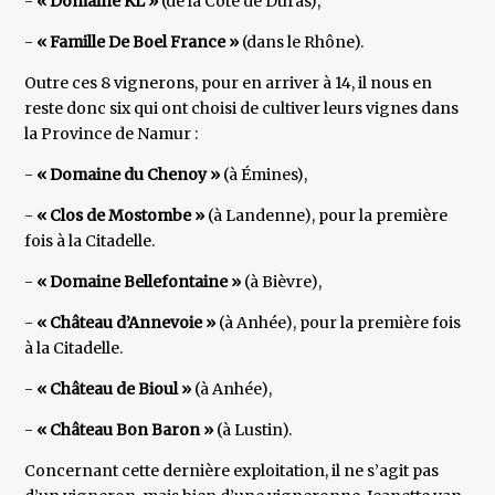
-
« Domaine KL »
(de la Côte de Duras),
-
« Famille De Boel France »
(dans le Rhône).
Outre ces 8 vignerons, pour en arriver à 14, il nous en
reste donc six qui ont choisi de cultiver leurs vignes dans
la Province de Namur :
-
« Domaine du Chenoy »
(à Émines),
-
« Clos de Mostombe »
(à Landenne), pour la première
fois à la Citadelle.
-
« Domaine Bellefontaine »
(à Bièvre),
-
« Château d’Annevoie »
(à Anhée), pour la première fois
à la Citadelle.
-
« Château de Bioul »
(à Anhée),
-
« Château Bon Baron »
(à Lustin).
Concernant cette dernière exploitation, il ne s’agit pas