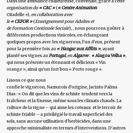
Dans une ambiance chaleureuse, conviviale, grâce à cette
organisation du
« CAC »
(
« Centre Animation
Citadelle »),
en collaboration avec
le
« CEFOR »
(
Enseignement pour Adultes et
de Formation Continuée Sociale
), , nous pourrons goûter à
différentes productions vinicoles, en échangeant
quelques propos avec les vignerons, l’un d’eux, présent
pour la première fois
au
« Hangar aux Affûts »
, ayant
planté ses vignes
au
Portugal
,
en
Algarve
:
« Alagoa Velha »
,
qui nous présente un étonnant et délicieux « Vin
orange », ainsi qu’un fort bon « Porto rouge ».
Lisons ce que nous
confie le vigneron, Namurois d’origine, Jacinto Palma
Dias : « On dit que les vins de schiste tendent vers la
fraîcheur et la finesse, même sous les climats chauds. La
culture de la vigne – qui aime les coteaux et le terroir de
schiste friable – a privilégié le travail superficiel des
sols, sans aucune utilisation d’herbicides, dans une
approche minimaliste en termes d’interventions. D’autres