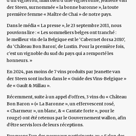
d’un vigneron, mais bien d’une vigneronne, Jeanette van
der Steen, surnommée « la bonne baronne », la toute
première femme « Maître de Chai » de notre pays.
Dans le média « La presse », le 23 septembre 2011, nous
pouvions lire : « Les sommeliers belges ont tranché :
le meilleur vin de la Belgique est le ‘Cabernet dorsa 2010’,
du ‘Château Bon Baron’, de Lustin. Pour la première fois,
c’est un vignoble du sud du pays qui a remporté les
honneurs. »
En 2024, pas moins de 7 vins produits par Jeanette van
der Steen sont inclus dans le « Guide des Vins-Belgique »
de « Gault & Millau ».
Récemment, suite à un appel d’offres, 3 vins du « Château
Bon Baron » (« La Baronne », un effervescent rosé,
« Charmeur », un blanc, & « Cantate forte », pour le
rouge) ont été retenus par le Gouvernement wallon, afin
d’être servis lors de leurs réceptions.