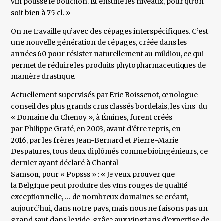
vin pousse le bouchon. Et ensuite les niveaux, pour qu’on
soit bien à 75 cl. »
On ne travaille qu’avec des cépages interspécifiques. C’est
une nouvelle génération de cépages, créée dans les
années 60 pour résister naturellement au mildiou, ce qui
permet de réduire les produits phytopharmaceutiques de
manière drastique.
Actuellement supervisés par Eric Boissenot, œnologue
conseil des plus grands crus classés bordelais, les vins du
« Domaine du Chenoy », à Émines, furent créés
par Philippe Grafé, en 2003, avant d’être repris, en
2016, par les frères Jean-Bernard et Pierre-Marie
Despatures, tous deux diplômés comme bioingénieurs, ce
dernier ayant déclaré à Chantal
Samson, pour « Popsss » : « Je veux prouver que
la Belgique peut produire des vins rouges de qualité
exceptionnelle, … de nombreux domaines se créant,
aujourd’hui, dans notre pays, mais nous ne faisons pas un
grand saut dans le vide, grâce aux vingt ans d’expertise de