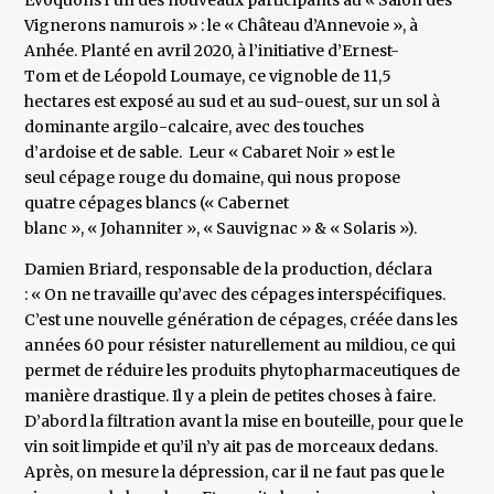
Evoquons l’un des nouveaux participants au « Salon des
Vignerons namurois » : le « Château d’Annevoie », à
Anhée. Planté en avril 2020, à l’initiative d’Ernest-
Tom et de Léopold Loumaye, ce vignoble de 11,5
hectares est exposé au sud et au sud-ouest, sur un sol à
dominante argilo-calcaire, avec des touches
d’ardoise et de sable. Leur « Cabaret Noir » est le
seul cépage rouge du domaine, qui nous propose
quatre cépages blancs (« Cabernet
blanc », « Johanniter », « Sauvignac » & « Solaris »).
Damien Briard, responsable de la production, déclara
: « On ne travaille qu’avec des cépages interspécifiques.
C’est une nouvelle génération de cépages, créée dans les
années 60 pour résister naturellement au mildiou, ce qui
permet de réduire les produits phytopharmaceutiques de
manière drastique. Il y a plein de petites choses à faire.
D’abord la filtration avant la mise en bouteille, pour que le
vin soit limpide et qu’il n’y ait pas de morceaux dedans.
Après, on mesure la dépression, car il ne faut pas que le