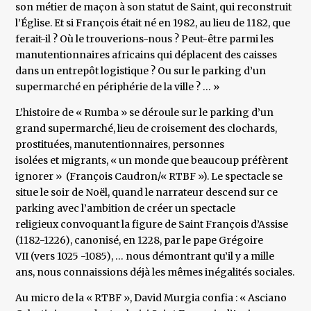
son métier de maçon à son statut de Saint, qui reconstruit
l’Église. Et si François était né en 1982, au lieu de 1182, que
ferait-il ? Où le trouverions-nous ? Peut-être parmi les
manutentionnaires africains qui déplacent des caisses
dans un entrepôt logistique ? Ou sur le parking d’un
supermarché en périphérie de la ville ? … »
L’histoire de « Rumba » se déroule sur le parking d’un
grand supermarché, lieu de croisement des clochards,
prostituées, manutentionnaires, personnes
isolées et migrants, « un monde que beaucoup préfèrent
ignorer » (François Caudron/« RTBF »). Le spectacle se
situe le soir de Noël, quand le narrateur descend sur ce
parking avec l’ambition de créer un spectacle
religieux convoquant la figure de Saint François d’Assise
(1182-1226), canonisé, en 1228, par le pape Grégoire
VII (vers 1025 -1085), … nous démontrant qu’il y a mille
ans, nous connaissions déjà les mêmes inégalités sociales.
Au micro de la « RTBF », David Murgia confia : « Asciano