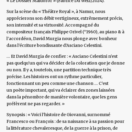
« Le Dossier Maldoror » (Fabrice Du Welz/2024).
Sur la scène du « Théâtre Royal », à Namur, nous
apprécierons son débit vertigineux, extrêmement précis,
son intensité et sa virtuosité. Accompagné du
compositeur français Philippe Orivel (°1960), au piano & à
l’accordéon, David Murgia nous plonge avec bonheur
dans l’écriture bondissante d’Asciano Celestini.
… Et David Murgia de confier : « Asciano Celestini n’est
pas quelqu’un qui va décider de la coloration que je donne
ou non. Il y a, toutefois, une partition technique très
précise. Les histoires ont un rythme particulier,
fonctionnant un peu comme une chanson … C’est
un poète important, qui va éclairer des zones laissées
dans la pénombre de manière volontaire, que les gens
préfèrent ne pas regarder. »
Synopsis : « Voici l’histoire de Giovanni, surnommé
Francesco ou François : de sa naissance à sa passion pour
la littérature chevaleresque, de la guerre à la prison, de