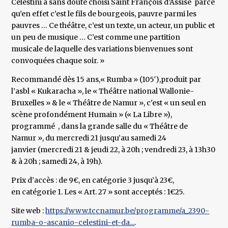
Celestini a sans doute choisi Saint François d’Assise parce
qu’en effet c’est le fils de bourgeois, pauvre parmi les
pauvres … Ce théâtre, c’est un texte, un acteur, un public et
un peu de musique … C’est comme une partition
musicale de laquelle des variations bienvenues sont
convoquées chaque soir. »
Recommandé dès 15 ans,« Rumba » (105′),produit par
l’asbl « Kukaracha », le « Théâtre national Wallonie-
Bruxelles » & le « Théâtre de Namur », c'est « un seul en
scène profondément Humain » (« La Libre »),
programmé , dans la grande salle du « Théâtre de
Namur », du mercredi 21 jusqu’au samedi 24
janvier (mercredi 21 & jeudi 22, à 20h ; vendredi 23, à 13h30
& à 20h ; samedi 24, à 19h).
Prix d’accès : de 9€, en catégorie 3 jusqu’à 23€,
en catégorie 1. Les « Art. 27 » sont acceptés : 1€25.
Site web :
https://www.tccnamur.be/programme/a_2390-
rumba-o-ascanio-celestini-et-da...
.