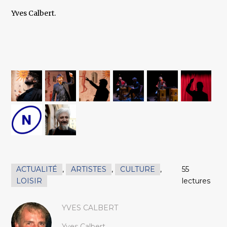
Yves Calbert.
ACTUALITÉ
,
ARTISTES
,
CULTURE
,
55
LOISIR
lectures
YVES CALBERT
Yves Calbert