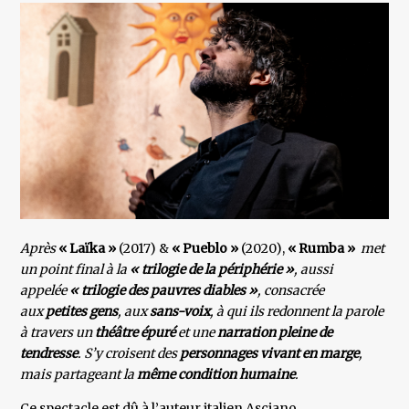
Après
« Laïka »
(2017) &
« Pueblo »
(2020),
« Rumba »
met
un point final à la
« trilogie de la périphérie »
, aussi
appelée
« trilogie des pauvres diables »
, consacrée
aux
petites gens
, aux
sans-voix
, à qui ils redonnent la parole
à travers un
théâtre épuré
et une
narration pleine de
tendresse
. S’y croisent des
personnages vivant en marge
,
mais partageant la
même
condition humaine
.
Ce spectacle est dû à l’auteur italien Asciano