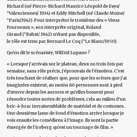
Richard (né Pierre-Richard Maurice Léopold de Fays/
°Valenciennes/ 1934) et Eddy Mitchell (né Claude Moine/
°Paris/1942). Pour interpréter le troisième des « Vieux
Fourneaux », son interprête original, Roland
Giraud (°Rabat/ 1942) n’étant pas disponible,
le rôle est tenu par Bernard Le Coq (°Le Blanc/1950).
Qu’en dit le scénariste, Wilfrid Lupano ?
« Lorsque j’arrivais sur le plateau, deux ou trois fois par
semaine, sans rôle précis, j’éprouvais de l’émotion. C’est
très touchant de réaliser que, pour que les scènes que j’ai
imaginées existent, au moins 80 personnes sont à pied
d’œuvre depuis les aurores et qu’elles bossent pour
résoudre toutes sortes de problèmes, cela au milieu d’un
bric-à-brac invraisemblable de matériel et de costumes.
Une deuxième lame de fond d’émotion arrive lorsque je
vois ensuite les comédiens à l’image. Ils sont la partie
émergée de l’iceberg qu’est un tournage de film. »