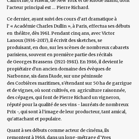
Californie, d’Hawaï, de New York et de Rhode Island, dont
l’acteur principal est … Pierre Richard.
Ce dernier, ayant suivi des cours d’art dramatique à
l’ « Académie Charles Dullin », à Paris, effectua ses débuts
en théâtre, dès 1961. Pendant cinq ans, avec Victor
Lanoux (1936-2017), il écrivit des sketches, se
produisant, en duo, sur les scènes de nombreux cabarets
parisiens, souvent en première partie des récitals
de Georges Brassens (1921-1981). En 1986, il devient le
propiétaire d'un ancien domaine des évèques de
Narbonne, sis dans l'Aude, sur une péninsule
des Corbières maritimes, s'étendant sur 50 ha de garrigue
et de vignes, où sont cultivés, en agriculture raisonnée,
des cépages, qui font de Pierre Richard un vigneron,
réputé pour la qualité de ses vins - lauréats de nombreux
Prix -, qui sont à l’image de leur producteur, tant amical,
qu’attachant et populaire.
Quant à ses débuts comme acteur de cinéma, ils
remontent à 1968, dans un long-métrage d’Yves