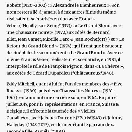
Robert (1920 -2002) : « Alexandre le Bienheureux ». Son
nom restera lié, à jamais, à deux autres films du même
réalisateur, scénarisés en duo avec Francis
Veber (°Neuilly-sur-Seine/1937)) : « Le Grand Blond avec
une Chaussure noire » (1972/aux côtés de Bernard
Blier, Jean Camet, Mireille Darc & Jean Rochefort) ) et « Le
Retour du Grand Blond » (1974), qui firent que beaucoup
de cinéphiles le surnomèrent « Le Grand Bond ». Avec ce
même Francis Veber, réalisateur et scénariste, en 1981, il
interprète le rôle de François Pignon, dans « La Chèvre »,
aux côtés de Gérard Dupardieu (°Châteauroux/1948).
Eddy Mitchell, quant à lui fut l’un des membres des « Five
Rocks » (1960), puis des « Chaussettes Noires » (1961-
1963), entammant une carrière solo, en 1964. En juin et
juillet 2017, pour 17 représentations, en France, Suisse &
Belgique, il effectue la tournée des « Vieilles
Canailles », avec Jacques Dutronc (°Paris/1943) et Johnny
Hallyday (1943-2017), ce dernier étant le parrain de sa
seconde fille, Paméla (°1982).