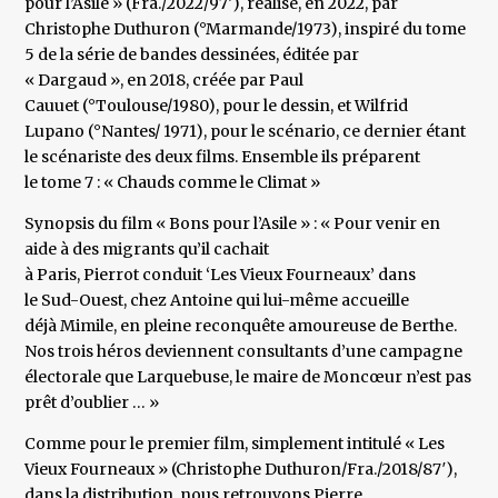
pour l’Asile » (Fra./2022/97′), réalisé, en 2022, par
Christophe Duthuron (°Marmande/1973), inspiré du tome
5 de la série de bandes dessinées, éditée par
« Dargaud », en 2018, créée par Paul
Cauuet (°Toulouse/1980), pour le dessin, et Wilfrid
Lupano (°Nantes/ 1971), pour le scénario, ce dernier étant
le scénariste des deux films. Ensemble ils préparent
le tome 7 : « Chauds comme le Climat »
Synopsis du film « Bons pour l’Asile » : « Pour venir en
aide à des migrants qu’il cachait
à Paris, Pierrot conduit ‘Les Vieux Fourneaux’ dans
le Sud-Ouest, chez Antoine qui lui-même accueille
déjà Mimile, en pleine reconquête amoureuse de Berthe.
Nos trois héros deviennent consultants d’une campagne
électorale que Larquebuse, le maire de Moncœur n’est pas
prêt d’oublier … »
Comme pour le premier film, simplement intitulé « Les
Vieux Fourneaux » (Christophe Duthuron/Fra./2018/87′),
dans la distribution, nous retrouvons Pierre