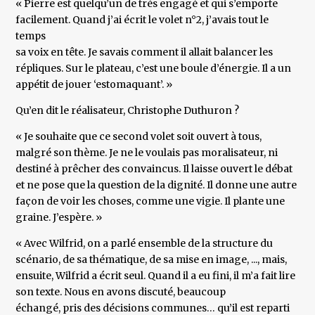
« Pierre est quelqu’un de très engagé et qui s’emporte
facilement. Quand j’ai écrit le volet n°2, j’avais tout le
temps
sa voix en tête. Je savais comment il allait balancer les
répliques. Sur le plateau, c’est une boule d’énergie. Il a un
appétit de jouer ‘estomaquant’. »
Qu’en dit le réalisateur, Christophe Duthuron ?
« Je souhaite que ce second volet soit ouvert à tous,
malgré son thème. Je ne le voulais pas moralisateur, ni
destiné à prêcher des convaincus. Il laisse ouvert le débat
et ne pose que la question de la dignité. Il donne une autre
façon de voir les choses, comme une vigie. Il plante une
graine. J’espère. »
« Avec Wilfrid, on a parlé ensemble de la structure du
scénario, de sa thématique, de sa mise en image, ..., mais,
ensuite, Wilfrid a écrit seul. Quand il a eu fini, il m’a fait lire
son texte. Nous en avons discuté, beaucoup
échangé, pris des décisions communes… qu’il est reparti