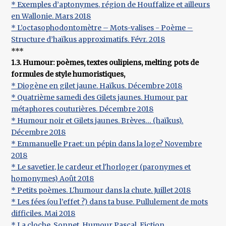
* Exemples d’aptonymes, région de Houffalize et ailleurs
en Wallonie. Mars 2018
* L’octasophodontomètre – Mots-valises - Poème –
Structure d’haïkus approximatifs. Févr. 2018
***
1.3. Humour: poèmes, textes oulipiens, melting pots de
formules de style humoristiques,
* Diogène en gilet jaune. Haïkus. Décembre 2018
* Quatrième samedi des Gilets jaunes. Humour par
métaphores couturières. Décembre 2018
* Humour noir et Gilets jaunes. Brèves… (haïkus).
Décembre 2018
* Emmanuelle Praet: un pépin dans la loge? Novembre
2018
* Le savetier, le cardeur et l'horloger (paronymes et
homonymes) Août 2018
* Petits poèmes. L'humour dans la chute. Juillet 2018
* Les fées (ou l’effet ?) dans ta buse. Pullulement de mots
difficiles. Mai 2018
* La cloche. Sonnet. Humour Pascal. Fiction