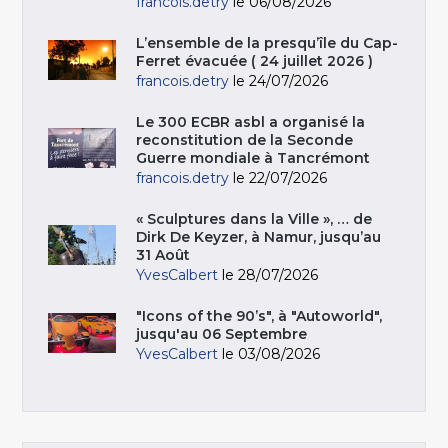
francois.detry
le 06/08/2026
L’ensemble de la presqu’île du Cap-
Ferret évacuée ( 24 juillet 2026 )
francois.detry
le 24/07/2026
Le 300 ECBR asbl a organisé la
reconstitution de la Seconde
Guerre mondiale à Tancrémont
francois.detry
le 22/07/2026
« Sculptures dans la Ville », … de
Dirk De Keyzer, à Namur, jusqu’au
31 Août
YvesCalbert
le 28/07/2026
"Icons of the 90’s", à "Autoworld",
jusqu'au 06 Septembre
YvesCalbert
le 03/08/2026