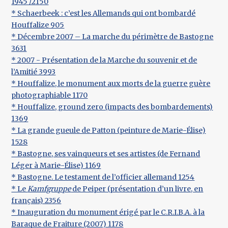
1945 /2150
* Schaerbeek : c’est les Allemands qui ont bombardé
Houffalize 905
* Décembre 2007 – La marche du périmètre de Bastogne
3631
* 2007 - Présentation de la Marche du souvenir et de
l’Amitié 3993
* Houffalize, le monument aux morts de la guerre guère
photographiable 1170
* Houffalize, ground zero (impacts des bombardements)
1369
* La grande gueule de Patton (peinture de Marie-Élise)
1528
* Bastogne, ses vainqueurs et ses artistes (de Fernand
Léger à Marie-Élise) 1169
* Bastogne. Le testament de l’officier allemand 1254
* Le
Kamfgruppe
de Peiper (présentation d’un livre, en
français) 2356
* Inauguration du monument érigé par le C.R.I.B.A. à la
Baraque de Fraiture (2007) 1178