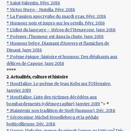
* Saint-Valentin. Févr. 2018
* Victor Hugo - Nutella. Févr. 2018
* La Passion apocryphe du mardi gras. Févr. 2018
* Humour noir et impro sur les orteils. Févr. 2018
* L’idiot du langage – Héros de l’Hexagone. Janv. 2018
* Poèmes : l’humour est dans la chute. Janv. 2018
* Humour belge. Diamant d’Anvers et flamiches de
Dinant. Janv. 2018
* Poème épique : histoire et humour. Des éléphants aux
délices de Capoue. Janv. 2018
****
2. Actualités, culture et histoire
* Houffalize. Le poème de Jean Kobs sur l'Offensive.
Janvier 2019
* Houffalize. Liste des victimes décédées aux
bombardements (+démographie) Janvier 2019
"> *
* Maintenir nos tradition de Noël (humour). Déc. 2018
* Sérotonine: Michel Houellebecq et la pédale
botticellienne. Déc. 2018
* Gouvy, Vielsalm, messe de minuit: lapsus au Vatican? Déc.