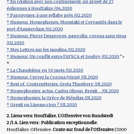
* En relation avec son confinement, un projet de 27
éoliennes à Houffalize /04.2020
* Paronymes: à une syllabe près /02.2020
* Humour. Homophones. Moustaki et Cervantès dans le
port d'Amsterdam /02.2020
* Humour. Pierre Desproges, pangolin, corona sans virus
/02.2020
* Mes Lettres sur les moulins /02.2020
* Humour. Un conflit entre l’AFSCA et Soubry /02.2020
">
*
* La Chandeleur en 50 mots /02.2020
* Humour. Cervez la Corona (virus) /01.2020
* Best of. Contrepèteries. Greta Thunberg /01.2020
* Homophonies: actus. Carlos Ghosn, Brexit… /01.2020
* Homophonies: la Grèce de Ménélas /01.2020
* Grexit ou Liposuccion ? /01.2020
2. Liens vers: Houffalize. L’Offenvive von Rundstedt
2 /1 A. Lien vers : Publication exceptionnelle
.
Houffalize. Offensive.
Conte sur fond de l’Offensive
(7.000