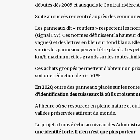
débutés dés 2005 et auxquels le Contrat rivière A
Suite au succès rencontré auprès des communes,
Les panneaux dit « routiers » respectent les norm
(signal F57). Ces normes définissent la hauteur de
vagues) et des lettres en bleu sur fond blanc. El
voiries les panneaux peuvent être placés. Les pet
km/h maximum et les grands sur les routes limit
Ces achats groupés permettent d'obtenir un prix
soit une réduction de +/- 50 %.
En 2020,
outre des panneaux placés sur les route
d’identification des ruisseaux là où ils croisent u
A l’heure où se resourcer en pleine nature et où
vallées préservées attirent du monde.
Le projet a trouvé écho au niveau des Administ
une identité forte. Il n'en n'est que plus porteur.