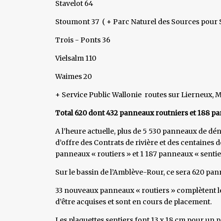
Stavelot 64
Stoumont 37 ( + Parc Naturel des Sources pour
Trois - Ponts 36
Vielsalm 110
Waimes 20
+ Service Public Wallonie routes sur Lierneux, 
Total 620 dont 432 panneaux routniers et 188 p
A l’heure actuelle, plus de 5 530 panneaux de dén
d’offre des Contrats de rivière et des centaines 
panneaux « routiers » et 1 187 panneaux « sentie
Sur le bassin de l’Amblève-Rour, ce sera 620 pan
33 nouveaux panneaux « routiers » complètent le
d’être acquises et sont en cours de placement.
Les plaquettes sentiers font 13 x 18 cm pour un p