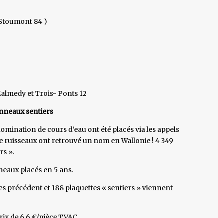
 Stoumont 84 )
Malmedy et Trois- Ponts 12
anneaux sentiers
omination de cours d’eau ont été placés via les appels
de ruisseaux ont retrouvé un nom en Wallonie ! 4 349
rs ».
neaux placés en 5 ans.
s précédent et 188 plaquettes « sentiers » viennent
rix de 6,6 €/pièce TVAC.