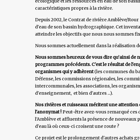
écologique et les ressources en eau de son bas
caractéristiques propres à la rivière.
Depuis 2002, le Contrat de rivière Amblève/Rour r
d'eau de son bassin hydrographique. Cet inventa
atteindre les objectifs que nous nous sommes fix
Nous sommes actuellement dans la réalisation d
Nous sommes heureux de vous dire qu’ainsi de n
programmes précédents. C'est le résultat de l'en
organismes qui y adhèrent
(les communes du bass
Défense, les commissions régionales, les commiss
intercommunales, les associations, les organism
d'enseignement, et bien d'autres ...).
Nos rivières et ruisseaux méritent une attention de
l'anonymat !
Peut-être avez-vous remarqué ces 
l’Amblève et affluents la présence de nouveaux
d'eau là où ceux-ci croisent une route ?
Ce projet est le prolongement d'autres achats gro