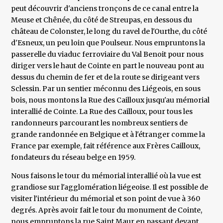
peut découvrir d'anciens tronçons de ce canal entre la
Meuse et Chênée, du côté de Streupas, en dessous du
château de Colonster, le long du ravel de l'Ourthe, du côté
d'Esneux, un peu loin que Poulseur. Nous empruntons la
passerelle du viaduc ferroviaire du Val Benoit pour nous
diriger vers le haut de Cointe en part le nouveau pont au
dessus du chemin de fer et de la route se dirigeant vers
Sclessin. Par un sentier méconnu des Liégeois, en sous
bois, nous montons la Rue des Cailloux jusqu'au mémorial
interallié de Cointe. La Rue des Cailloux, pour tous les
randonneurs parcourant les nombreux sentiers de
grande randonnée en Belgique et à l'étranger comme la
France par exemple, fait référence aux Frères Cailloux,
fondateurs du réseau belge en 1959.
Nous faisons le tour du mémorial interallié où la vue est
grandiose sur l'agglomération liégeoise. Il est possible de
visiter l'intérieur du mémorial et son point de vue à 360
degrés. Après avoir fait le tour du monument de Cointe,
nous empruntons la rue Saint Maur en passant devant