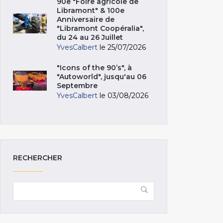
90e "Foire agricole de
Libramont" & 100e
Anniversaire de
"Libramont Coopéralia",
du 24 au 26 Juillet
YvesCalbert
le 25/07/2026
"Icons of the 90’s", à
"Autoworld", jusqu'au 06
Septembre
YvesCalbert
le 03/08/2026
RECHERCHER