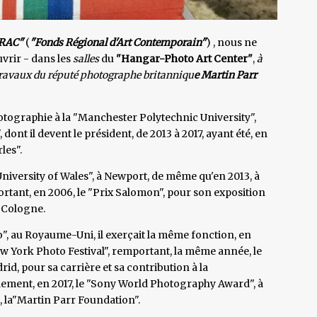
RAC"
(
"Fonds Régional d'Art Contemporain"
) , nous ne
vrir - dans les
salles
du
"Hangar-Photo Art Center"
,
à
travaux du réputé photographe britanniqu
e Martin Parr
hotographie à la "Manchester Polytechnic University",
ont il devent le président, de 2013 à 2017, ayant été, en
les".
"University of Wales", à Newport, de même qu'en 2013, à
portant, en 2006, le "Prix Salomon", pour son exposition
à Cologne.
o", au Royaume-Uni, il exerçait la même fonction, en
w York Photo Festival", remportant, la même année, le
id, pour sa carrière et sa contribution à la
galement, en 2017, le "Sony World Photography Award", à
l, la"Martin Parr Foundation".