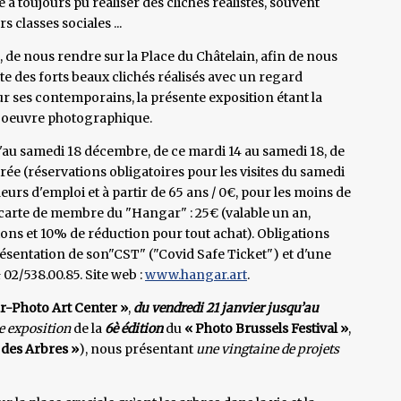
te a toujours pu réaliser des clichés réalistes, souvent
s classes sociales ...
, de nous rendre sur la Place du Châtelain, afin de nous
rte des forts beaux clichés réalisés avec un regard
r ses contemporains, la présente exposition étant la
e oeuvre photographique.
au samedi 18 décembre, de ce mardi 14 au samedi 18, de
ntrée (réservations obligatoires pour les visites du samedi
eurs d'emploi et à partir de 65 ans / 0€, pour les moins de
 carte de membre du "Hangar" : 25€ (valable un an,
itions et 10% de réduction pour tout achat). Obligations
résentation de son"CST" ("Covid Safe Ticket") et d'une
 02/538.00.85. Site web :
www.hangar.art
.
-Photo Art Center »
,
du vendredi 21 janvier jusqu’au
e exposition
de la
6è édition
du
« Photo Brussels Festival »
,
 des Arbres »
), nous présentant
une vingtaine de projets