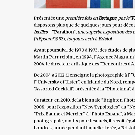
Présentée une
première fois en
Bretagne
,
par le
"F
disposons plus que de quelques jours pour décou
Ixellles
-
"Parathon"
,
une superbe exposition des 
(°/
Epsom
/1952),
toujours actif à
Bristol
.
Ayant poursuivi, de 1970 à 1973, des études de p
Martin Parr rejoint, en 1994, l'"Agence Magnum", d
2004, le directeur artistique des "Rencontres d'Ar
De 2004 à 2012, il enseigne la photographie à l' 
l'"University of Ulster", en Irlande du Nord, rem
"Assorted Cocktail", présentée à la "Photokina", 
Curateur, en 2010, de la biennale "Brighton Phot
2008, pour l'exposition "New Typologies", au "Ne
"Prix Baume et Mercier", à "Photo Espana", à Madr
photographie, motifs pour lesquels, il reçoit, é
Londres, année pendant laquelle il crée, à Bristo