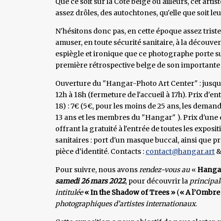
Que ce soit sur la Côte belge ou ailleurs, cet artis
assez drôles, des autochtones, qu'elle que soit leur
N'hésitons donc pas, en cette époque assez triste
amuser, en toute sécurité sanitaire, à la découve
espiègle et ironique que ce photographe porte su
première rétrospective belge de son important
Ouverture du "Hangar-Photo Art Center" : jusqu'
12h à 18h (fermeture de l'accueil à 17h). Prix d'e
18) : 7€ (5€, pour les moins de 25 ans, les demand
13 ans et les membres du "Hangar" ). Prix d'une
offrant la gratuité à l'entrée de toutes les expos
sanitaires : port d'un masque buccal, ainsi que p
pièce d'identité. Contacts :
contact@hangar.art
&
Pour suivre, nous avons
rendez-vous au
«
Hangar
samedi 26
mars 2022
, pour découvrir la
principal
intitulée
« In the Shadow of Trees »
(
« A l’Ombre
photographiques d’artistes internationaux
.