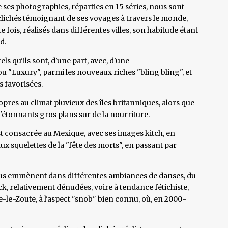
ses photographies, réparties en 15 séries, nous sont
 clichés témoignant de ses voyages à travers le monde,
te fois, réalisés dans différentes villes, son habitude étant
d.
ls qu'ils sont, d'une part, avec, d'une
 ou "Luxury", parmi les nouveaux riches "bling bling", et
s favorisées.
pres au climat pluvieux des îles britanniques, alors que
'étonnants gros plans sur de la nourriture.
est consacrée au Mexique, avec ses images kitch, en
aux squelettes de la "fête des morts", en passant par
nous emmènent dans différentes ambiances de danses, du
ck, relativement dénudées, voire à tendance fétichiste,
okke-le-Zoute, à l'aspect "snob" bien connu, où, en 2000-