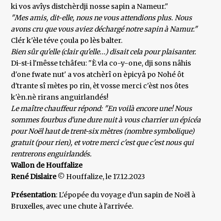
ki vos avîys distchèrdji nosse sapin a Nameur."
"Mes amis, dit-elle, nous ne vous attendions plus. Nous
avons cru que vous aviez déchargé notre sapin à Namur."
Clér k'èle téve çoula po lès balter.
Bien sûr qu'elle (clair qu'elle...) disait cela pour plaisanter.
Di-st-i l'mêsse tchâfeu: "È vla co-y-one, dji sons nâhis
d'one fwate nut' a vos atchèrî on èpicyâ po Nohé ôt
d'trante sî mètes po rin, èt vosse merci c'èst nos ôtes
k'èn.nè rirans anguirlandés!
Le maître chauffeur répond: "En voilà encore une! Nous
sommes fourbus d'une dure nuit à vous charrier un épicéa
pour Noël haut de trent-six mètres (nombre symbolique)
gratuit (pour rien), et votre merci c'est que c'est nous qui
rentrerons enguirlandés.
Wallon de Houffalize
René Dislaire
© Houffalize, le 17.12.2023
Présentation
: L'épopée du voyage d'un sapin de Noël à
Bruxelles, avec une chute à l'arrivée.