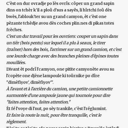
C'èst on dur ovradje po lès ovrîs: côper un grand sapin
dins on tchèr k'il a ploû d'sus a sayês, li hîrtchi foû dès
bwès, l'ablouk'ter su un grand camyon, èt c'èst one
pèzante tchèdje avou dès coches plin.nes di pikas totes
frèches.
C'est un dur travail pour les ouvriers: couper un sapin dans
un tièr (bois pentu) sur lequel il a plu à seaux, le tirer
(traîner) hors des bois, l'arrimer sur un grand camion, et c'est
une lourde charge avec des branches pleines d'épines toutes
mouillées.
Divant èt podrî l'camyon, one pitite camyonète avou su
l'copète one djène lampoule ki toûrnike po dîre
"dimèfiyov', dimèfiyov'".
À l'avant et à l'arrière du camion, une petite camionnette
surmontée d'une ampoule jaune qui tournoie pour dire
"faites attention, faites attention."
Èt fé l'voye di l'nut, po sèy trankile, c'èst l'réglumint.
Et faire la route la nuit, pour être tranquille, c'est le
règlement.