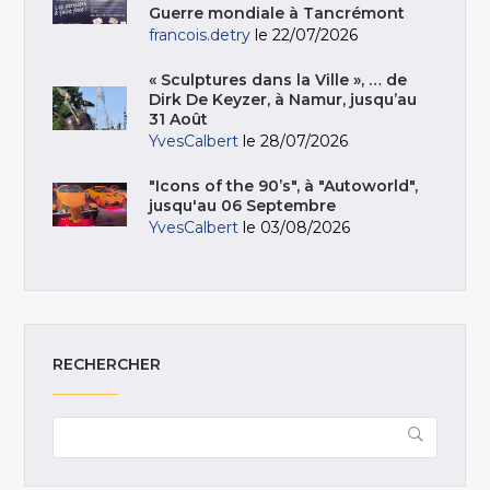
Guerre mondiale à Tancrémont
francois.detry
le 22/07/2026
« Sculptures dans la Ville », … de
Dirk De Keyzer, à Namur, jusqu’au
31 Août
YvesCalbert
le 28/07/2026
"Icons of the 90’s", à "Autoworld",
jusqu'au 06 Septembre
YvesCalbert
le 03/08/2026
RECHERCHER