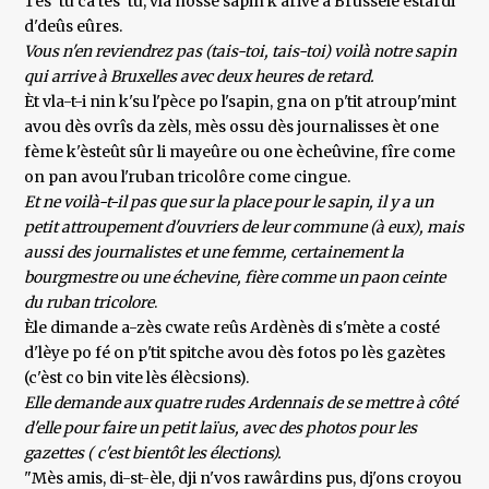
Tès' tu ca tès' tu, vla nosse sapin k'arive a Brussèle èstârdi
d'deûs eûres.
Vous n'en reviendrez pas (tais-toi, tais-toi) voilà notre sapin
qui arrive à Bruxelles avec deux heures de retard.
Èt vla-t-i nin k'su l'pèce po l'sapin, gna on p'tit atroup'mint
avou dès ovrîs da zèls, mès ossu dès journalisses èt one
fème k'èsteût sûr li mayeûre ou one ècheûvine, fîre come
on pan avou l'ruban tricolôre come cingue.
Et ne voilà-t-il pas que sur la place pour le sapin, il y a un
petit attroupement d'ouvriers de leur commune (à eux), mais
aussi des journalistes et une femme, certainement la
bourgmestre ou une échevine, fière comme un paon ceinte
du ruban tricolore
.
Èle dimande a-zès cwate reûs Ardènès di s'mète a costé
d'lèye po fé on p'tit spitche avou dès fotos po lès gazètes
(c'èst co bin vite lès élècsions).
Elle demande aux quatre rudes Ardennais de se mettre à côté
d'elle pour faire un petit laïus, avec des photos pour les
gazettes ( c'est bientôt les élections).
"Mès amis, di-st-èle, dji n'vos rawârdins pus, dj'ons croyou