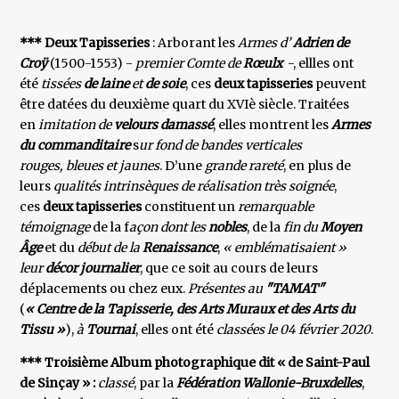
***
Deux Tapisseries
: Arborant les
Armes d’
Adrien de
Croÿ
(1500-1553) -
premier Comte de
Rœulx
-, ellles ont
été
tissées
de laine
et
de soie
, ces
deux tapisseries
peuvent
être datées du deuxième quart du XVIè siècle. Traitées
en
imitation de
velours damassé
, elles montrent les
Armes
du commanditaire
s
ur fond de bandes verticales
rouges, bleues et jaunes
. D’une
grande rareté
, en plus de
leurs
qualités intrinsèques de réalisation très soignée
,
ces
deux tapisseries
constituent un
remarquable
témoignage
de la f
açon dont les
nobles
, de la
fin du
Moyen
Âge
et du
début de la
Renaissance
,
« emblématisaient »
leur
décor journalier
, que ce soit au cours de leurs
déplacements ou chez eux.
Présentes au
"TAMAT"
(
« Centre de la Tapisserie, des Arts Muraux et des Arts du
Tissu »
),
à
Tournai
, elles ont été
classées le 04 février 2020
.
*** Troisième Album photographique dit « de Saint-Paul
de Sinçay » :
classé
, par la
Fédération Wallonie-Bruxdelles
,