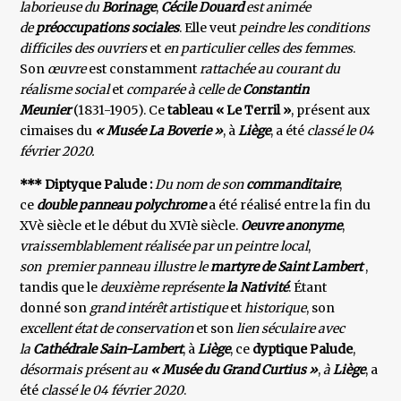
laborieuse du
Borinage
,
Cécile Douard
est animée
de
préoccupations sociales
. Elle veut
peindre les conditions
difficiles des ouvriers
et
en particulier celles des femmes
.
Son
œuvre
est constamment
rattachée au courant du
réalisme social
et
comparée à celle de
Constantin
Meunier
(1831-1905). Ce
tableau « Le Terril »
, présent aux
cimaises du
« Musée La Boverie »
, à
Liège
, a été
classé le 04
février 2020.
*** Diptyque Palude :
Du nom de son
commanditaire
,
ce
double panneau polychrome
a été réalisé entre la fin du
XVè siècle et le début du XVIè siècle.
Oeuvre anonyme
,
vraissemblablement
réalisée par un peintre local
,
son premier panneau illustre le
martyre de Saint Lambert
,
tandis que le
deuxième représente
la Nativité
. Étant
donné son
grand intérêt artistique
et
historique
, son
excellent état de conservation
et son
lien séculaire avec
la
Cathédrale Sain-Lambert
, à
Liège
, ce
dyptique Palude
,
désormais présent au
« Musée du Grand Curtius »
,
à
Liège
, a
été
classé le 04 février 2020
.