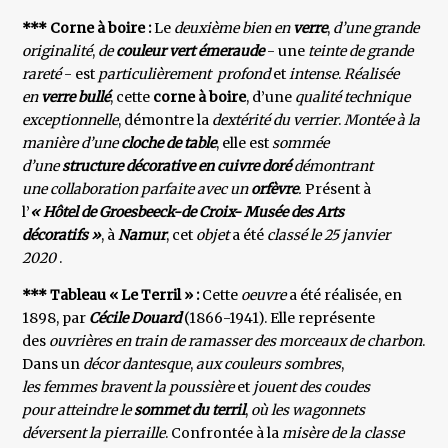
*** Corne à boire :
Le
deuxième bien en
verre
,
d’une grande
originalité
,
de
couleur vert émeraude
- une
teinte de
grande
rareté
- est
particulièrement profond
et
intense
.
Réalisée
en
verre bullé
, cette
corne à boire
, d’une
qualité technique
exceptionnelle
, démontre la
dextérité du verrier
.
Montée à la
manière d’une
cloche de table
, elle est
sommée
d’une
structure décorative en cuivre doré
démontrant
une collaboration parfaite avec un
orfèvre
.
Présent à
l’
« Hôtel de Groesbeeck-de Croix- Musée des Arts
décoratifs »
, à
Namur
, cet
objet
a été
classé le 25 janvier
2020
.
*** Tableau « Le Terril » :
Cette
oeuvre
a été réalisée, en
1898, par
Cécile Douard
(1866-1941). Elle représente
des
ouvrières en train de ramasser des morceaux de charbon
.
Dans un
décor dantesque
,
aux couleurs sombres
,
les femmes bravent la poussière
et
jouent des coudes
pour atteindre le
sommet du terril
,
où les wagonnets
déversent la pierraille
. Confrontée à la
misère de la classe