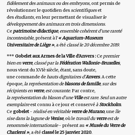
fidèlement des animaux ou des embryons
, ont permis de
révolutionner le quotidien des
scientifiques
et
des
étudiants
, en leur permettant de
visualiser le
développement des animaux en trois dimensions
.
Ce
patrimoine didactique
,
ensemble cohérent d’une rareté
incontestable
, présent à l’
« Aquarium-Museum
Universitaire de Liège »
, a été
classé le 20 décembre 2019
.
***
Gobelet aux Armes de la Ville d’Anvers :
Ce
premier
bien en
verre
,
classé par la
Fédération Wallonie-Bruxelles
,
nous vient du XVIè siècle, étant, sans doute,
une commande de
hauts dignitaires d’
Anvers
. A cette
époque,
la
représentation de
blasons de famille
,
sur des
récipients en
verre
,
est courante
. Par contre,
la représentation du blason d’une
Ville
est rare
.
Seul un autre
exemplaire
est connu à ce jour et conservé
à
Stockholm
.
Ce
gobelet
-
réalisé en véritable
verre de Murano
, une
île
sise dans la lagune de
Venise
, où le
travail du
verre
est de
renommée internationale
- présent au
« Musée du Verre de
Charleroi »
, a été
classé le 25 janvier 2020
.