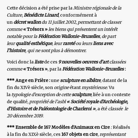
Cette décision a été prise par la
Ministre régionale de la
Culture
,
Bénédicte Linard
, conformément à
un
décret wallon
du 11 juillet 2002
,
permettant de classer
comme
« Trésors »
les biens qui présentent un intérêt
notable pour la
Fédération Wallonie-Bruxelles
,
de part
leur
qualité esthétique
,
leur
rareté
ou leurs
liens avec
l’histoire
, qui ne sont plus à démontrer.
Voici donc la
liste
de ces
9 nouvelles oeuvres d’art
classées
comme
« Trésors »
, par la
Fédération Wallonie-Bruxelles
:
*** Ange en Prière :
une
sculpture en albâtre
, datant de la
fin du XIVè siècle, son
origine
étant
mystérieuse
. Vu
la
typologie d’exception de cette
sculpture
, liée à un contexte
de qualité,
propriété de l’asbl
« Société royale d’Archéologie,
d’Histoire et de Paléontologie de Charleroi »
, a été
classée le
20 décembre 2019
.
*** Ensemble de 167 Modèles d’Animaux en Cire
:
Réalisés
à la fin du XIXè siècle, ces
167 objets en cire
,
représentant