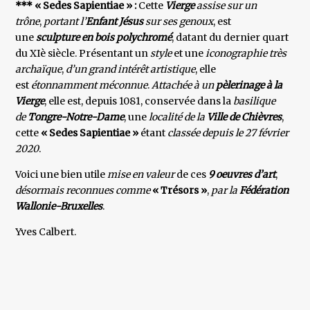
*** « Sedes Sapientiae » :
Cette
Vierge
assise sur un
trône
,
portant l’
Enfant Jésus
sur ses genoux
, est
une
sculpture en bois polychromé
, datant du dernier quart
du XIè siècle. Présentant un
style
et une
iconographie très
archaïque
,
d’un grand intérêt artistique
, elle
est
étonnamment méconnue
.
Attachée à un
pèlerinage à la
Vierge
, elle est, depuis 1081, conservée dans la
basilique
de
Tongre-Notre-Dame
, une
localité de la
Ville de Chièvres
,
cette
« Sedes Sapientiae »
étant
classée depuis le 27 février
2020
.
Voici une bien utile
mise en valeur
de ces
9 oeuvres d’art
,
désormais reconnues comme
« Trésors »
,
par la
Fédération
Wallonie-Bruxelles
.
Yves Calbert.