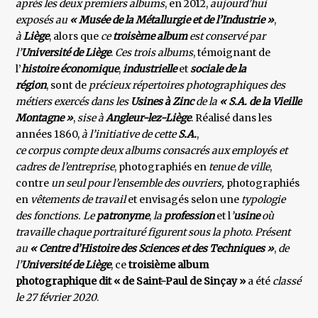
après les deux premiers albums
, en 2012,
aujourd’hui
exposés au
« Musée de la Métallurgie et de l’Industrie »
,
à
Liège
, alors que
ce
troisème album
est conservé par
l’
Université de Liège
.
Ces trois albums
, témoignant de
l’
histoire économique
,
industrielle
et
sociale de la
région
, sont de
précieux répertoires photographiques des
métiers exercés dans les
Usines à Zinc
de la
« S.A. de la Vieille
Montagne »
,
sise à
Angleur-lez-Liège
. Réalisé dans les
années 1860,
à l’initiative de cette
S.A.
,
ce corpus compte deux albums consacrés aux employés et
cadres de l’entreprise
, photographiés en
tenue de ville
,
contre
un seul pour l’ensemble des ouvriers,
photographiés
en
vêtements de travail
et envisagés selon une
typologie
des fonctions.
Le
patronyme
,
la
profession
et l
’
usine
où
travaille chaque portraituré figurent sous la photo
.
Présent
au
« Centre d’Histoire des Sciences et des Techniques »
,
de
l’
Université de Liège
, ce
troisième album
photographique dit « de Saint-Paul de Sinçay ​»
a été
classé
le 27 février 2020
.