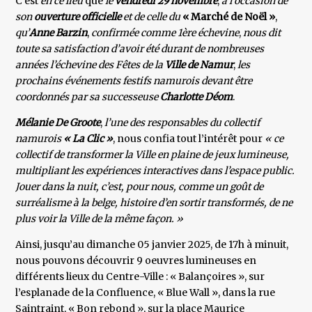
C’est
en ce lieu
que
le
vendredi 29 novembre
,
à l’occasion de
son
ouverture officielle
et de celle du
« Marché de Noël »
,
qu’
Anne Barzin
,
confirmée comme 1ère échevine
,
nous dit
toute sa satisfaction d’avoir été durant de nombreuses
années l’échevine des Fêtes de la
Ville de Namur
,
les
prochains événements festifs namurois devant être
coordonnés par sa successeuse
Charlotte Déom
.
Mélanie De Groote
,
l’une des responsables du collectif
namurois
« La Clic »
, nous confia tout l’intérêt pour
« ce
collectif de transformer la Ville en plaine de jeux lumineuse,
multipliant les expériences interactives dans l’espace public.
Jouer dans la nuit, c’est, pour nous, comme un goût de
surréalisme à la belge, histoire d’en sortir transformés, de ne
plus voir la Ville de la même façon. »
Ainsi, jusqu’au dimanche 05 janvier 2025, de 17h à minuit,
nous pouvons découvrir 9 oeuvres lumineuses en
différents lieux du Centre-Ville : « Balançoires », sur
l’esplanade de la Confluence, « Blue Wall », dans la rue
Saintraint, « Bon rebond », sur la place Maurice