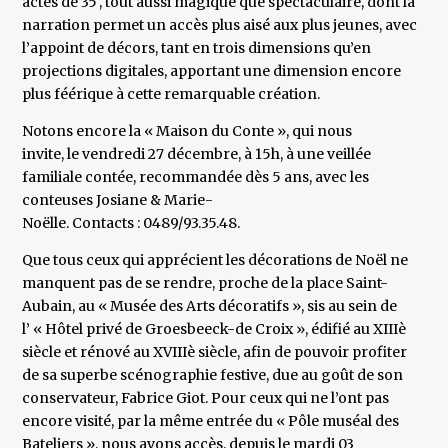
actes de 35′, tout aussi magique que spectaculaire, dont la
narration permet un accès plus aisé aux plus jeunes, avec
l’appoint de décors, tant en trois dimensions qu’en
projections digitales, apportant une dimension encore
plus féérique à cette remarquable création.
Notons encore la « Maison du Conte », qui nous
invite, le vendredi 27 décembre, à 15h, à une veillée
familiale contée, recommandée dès 5 ans, avec les
conteuses Josiane & Marie-
Noëlle. Contacts : 0489/93.35.48.
Que tous ceux qui apprécient les décorations de Noël ne
manquent pas de se rendre, proche de la place Saint-
Aubain, au « Musée des Arts décoratifs », sis au sein de
l’ « Hôtel privé de Groesbeeck-de Croix », édifié au XIIIè
siècle et rénové au XVIIIè siècle, afin de pouvoir profiter
de sa superbe scénographie festive, due au goût de son
conservateur, Fabrice Giot. Pour ceux qui ne l’ont pas
encore visité, par la même entrée du « Pôle muséal des
Bateliers », nous avons accès, depuis le mardi 03