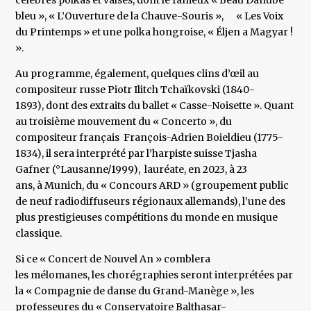
célèbres polkas et valses, dont le fameux « Beau Danube
bleu », « L’Ouverture de la Chauve-Souris », « Les Voix
du Printemps » et une polka hongroise, « Éljen a Magyar !
».
Au programme, également, quelques clins d’œil au
compositeur russe Piotr Ilitch Tchaïkovski (1840-
1893), dont des extraits du ballet « Casse-Noisette ». Quant
au troisième mouvement du « Concerto », du
compositeur français François-Adrien Boieldieu (1775-
1834), il sera interprété par l’harpiste suisse Tjasha
Gafner (°Lausanne/1999), lauréate, en 2023, à 23
ans, à Munich, du « Concours ARD » (groupement public
de neuf radiodiffuseurs régionaux allemands), l’une des
plus prestigieuses compétitions du monde en musique
classique.
Si ce « Concert de Nouvel An » comblera
les mélomanes, les chorégraphies seront interprétées par
la « Compagnie de danse du Grand-Manège », les
professeures du « Conservatoire Balthasar-