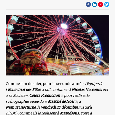
Comme l’an dernier, pour la seconde année,
l’équipe de
l’
Echevinat des Fêtes
a fait confiance à
Nicolas
V
ercoutere
et
à sa Société
« Colors Production »
pour réaliser la
scénographie aérée du
« Marché de Noël »
,
à
Namur
(
nocturne
,
le
vendredi 27 décembre
, jusqu’à
23h30),
comme ils le réalisent à
Maredsous
,
voire à