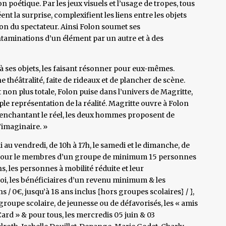
on poétique. Par les jeux visuels et l’usage de tropes, tous
 la surprise, complexifient les liens entre les objets
on du spectateur. Ainsi Folon soumet ses
taminations d’un élément par un autre et à des
à ses objets, les faisant résonner pour eux-mêmes.
théâtralité, faite de rideaux et de plancher de scène.
oit non plus totale, Folon puise dans l’univers de Magritte,
le représentation de la réalité. Magritte ouvre à Folon
Réenchantant le réel, les deux hommes proposent de
’imaginaire. »
 au vendredi, de 10h à 17h, le samedi et le dimanche, de
s et pour le membres d’un groupe de minimum 15 personnes
ns, les personnes à mobilité réduite et leur
, les bénéficiaires d’un revenu minimum & les
/ 0€, jusqu’à 18 ans inclus {hors groupes scolaires} / },
oupe scolaire, de jeunesse ou de défavorisés, les « amis
ard » & pour tous, les mercredis 05 juin & 03