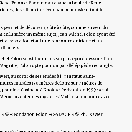
ichel Folon et l’homme au chapeau boule de René
iques, des silhouettes évoquant « monsieur tout-le-
s permet de découvrir, côte à côte, comme au sein du
nt en lumière un même sujet, Jean-Michel Folon ayant été
ette exposition étant une rencontre onirique et un
ticuliers.
chel Folon substitue un oiseau plus épuré, dessiné d’un
 Magritte, Folon opte pour un parallélépipède rectangle.
t, au sortir de ses études à l’ « Institut Saint-
intures murales (70 mètres de long sur 7 mètres de
pour le « Casino », à Knokke, écrivant, en 1999 : « j’ai
. Même inventer des mystères.’ Voilà ma rencontre avec
n » © « Fondation Folon »/ »ADAGP » © Ph. : Xavier
ncontrés, les connexions entre leurs univers sautent aux