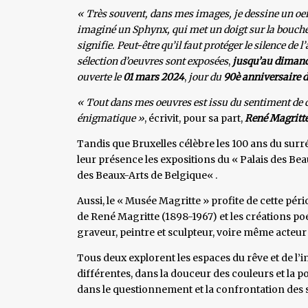
« Très souvent, dans mes images, je dessine un oe
imaginé un Sphynx, qui met un doigt sur la bouche,
signifie. Peut-être qu’il faut protéger le silence de l’
sélection d’oeuvres sont exposées
,
jusqu’au dimanch
ouverte le
01 mars
2024
,
jour du
90è anniversaire de
« Tout dans mes oeuvres est issu du sentiment de c
énigmatique »
, écrivit, pour sa part,
René Magritt
Tandis que Bruxelles célèbre les 100 ans du sur
leur présence les expositions du « Palais des Be
des Beaux-Arts de Belgique« .
Aussi, le « Musée Magritte » profite de cette pé
de René Magritte (1898-1967) et les créations po
graveur, peintre et sculpteur, voire même acteur
Tous deux explorent les espaces du rêve et de l’
différentes, dans la douceur des couleurs et la p
dans le questionnement et la confrontation des 