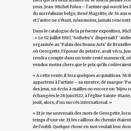
yeux. Jean-Michel Folon – l’artiste qui ouvrit les
du surréalisme belge, René Magritte, de 36 ans s
et l’autre ne s’étant, néanmoins, jamais rencontr
Dans le catalogue de la présente exposition, Mic
: « Le 02 juillet 1987, ‘Sotheby’s’ dispersait l’ ‘at
organisée au ‘Palais des Beaux-Arts’ de Bruxelles
où Georgette, l’épouse du peintre, avait vécu, jus
rendra compte dans un texte resté manuscrit, où il
vendus moins chers que le prix qu’ils coûteraie
« A cette vente, il fera quelques acquisitions. Ni 
appartenu à l’artiste – sa montre, de marque ‘Pa
des jeux, un écrin à mailles ou encore un ‘bijou re
échangées le 28 juin1922, à l’église Sainte-Marie
jouit, alors, d’un succès international. »
« Et je me souvenais des mots de Georgette, lorsqu’
temps d’une vie. Et les cailloux du chemin étaien
de l’oubli. Quelque chose en moi voulait leur don