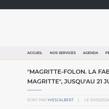
ACCUEIL
NOS SERVICES
AGENDA
P
"MAGRITTE-FOLON. LA FA
MAGRITTE", JUSQU'AU 21 J
ÉCRIT PAR
YVESCALBERT
LE
30/05/202