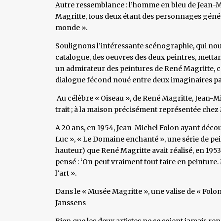
Autre ressemblance : l’homme en bleu de Jean-M
Magritte, tous deux étant des personnages génér
monde ».
Soulignons l’intéressante scénographie, qui nou
catalogue, des oeuvres des deux peintres, metta
un admirateur des peintures de René Magritte, c
dialogue fécond noué entre deux imaginaires par
Au célèbre « Oiseau », de René Magritte, Jean-Mi
trait ; à la maison précisément représentée chez
A 20 ans, en 1954, Jean-Michel Folon ayant découver
Luc », « Le Domaine enchanté », une série de pe
hauteur) que René Magritte avait réalisé, en 1953, 
pensé : ‘On peut vraiment tout faire en peinture
l’art ».
Dans le « Musée Magritte », une valise de « Folo
Janssens
Bien que les deux artistes ne se soient jamais re