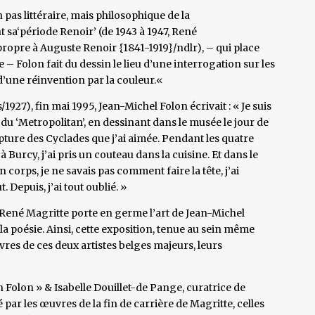
pas littéraire, mais philosophique de la
a‘période Renoir’ (de 1943 à 1947, René
propre à Auguste Renoir {1841-1919}/ndlr), – qui place
 – Folon fait du dessin le lieu d’une interrogation sur les
’une réinvention par la couleur.«
1927), fin mai 1995, Jean-Michel Folon écrivait : « Je suis
 du ‘Metropolitan’, en dessinant dans le musée le jour de
pture des Cyclades que j’ai aimée. Pendant les quatre
à Burcy, j’ai pris un couteau dans la cuisine. Et dans le
orps, je ne savais pas comment faire la tête, j’ai
. Depuis, j’ai tout oublié. »
René Magritte porte en germe l’art de Jean-Michel
 la poésie. Ainsi, cette exposition, tenue au sein même
res de ces deux artistes belges majeurs, leurs
 Folon » & Isabelle Douillet-de Pange, curatrice de
é par les œuvres de la fin de carrière de Magritte, celles