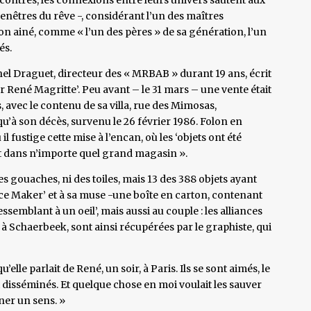
 fenêtres du rêve -, considérant l’un des maîtres
on ainé, comme « l’un des pères » de sa génération, l’un
és.
hel Draguet, directeur des « MRBAB » durant 19 ans, écrit
elier René Magritte’. Peu avant – le 31 mars – une vente était
, avec le contenu de sa villa, rue des Mimosas,
qu’à son décès, survenu le 26 février 1986. Folon en
 fustige cette mise à l’encan, où les ‘objets ont été
nt dans n’importe quel grand magasin ».
des gouaches, ni des toiles, mais 13 des 388 objets ayant
ce Maker’ et à sa muse -une boîte en carton, contenant
ssemblant à un oeil’, mais aussi au couple : les alliances
, à Schaerbeek, sont ainsi récupérées par le graphiste, qui
elle parlait de René, un soir, à Paris. Ils se sont aimés, le
t disséminés. Et quelque chose en moi voulait les sauver
ner un sens. »