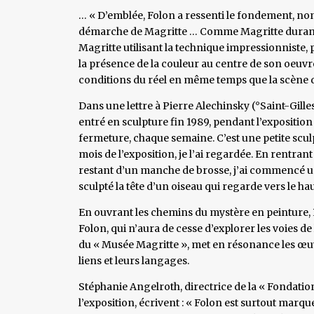
… « D’emblée, Folon a ressenti le fondement, non 
démarche de Magritte … Comme Magritte durant s
Magritte utilisant la technique impressionniste, 
la présence de la couleur au centre de son oeuvre
conditions du réel en même temps que la scène d
Dans une lettre à Pierre Alechinsky (°Saint-Gilles/
entré en sculpture fin 1989, pendant l’exposition
fermeture, chaque semaine. C’est une petite scul
mois de l’exposition, je l’ai regardée. En rentrant 
restant d’un manche de brosse, j’ai commencé un c
sculpté la tête d’un oiseau qui regarde vers le haut
En ouvrant les chemins du mystère en peinture, 
Folon, qui n’aura de cesse d’explorer les voies de
du « Musée Magritte », met en résonance les œuv
liens et leurs langages.
Stéphanie Angelroth, directrice de la « Fondation
l’exposition, écrivent : « Folon est surtout marqu