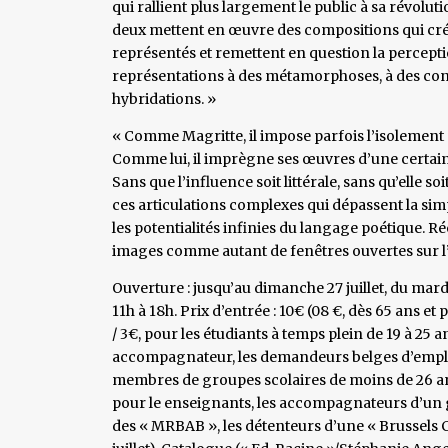
qui rallient plus largement le public à sa révoluti
deux mettent en œuvre des compositions qui créent
représentés et remettent en question la percepti
représentations à des métamorphoses, à des con
hybridations. »
« Comme Magritte, il impose parfois l’isolement 
Comme lui, il imprègne ses œuvres d’une certaine 
Sans que l’influence soit littérale, sans qu’elle s
ces articulations complexes qui dépassent la simp
les potentialités infinies du langage poétique. 
images comme autant de fenêtres ouvertes sur l
Ouverture : jusqu’au dimanche 27 juillet, du mardi
11h à 18h. Prix d’entrée : 10€ (08 €, dès 65 an
/ 3€, pour les étudiants à temps plein de 19 à 25 a
accompagnateur, les demandeurs belges d’emploi
membres de groupes scolaires de moins de 26 ans 
pour le enseignants, les accompagnateurs d’un gr
des « MRBAB », les détenteurs d’une « Brussels C