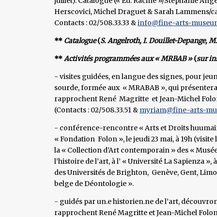
juillet). Catalogue (« Ed. Racine »/Stéphanie Ang
Herscovici, Michel Draguet & Sarah Lammens/ca
Contacts : 02/508.33.33 &
info@fine-arts-museu
**
Catalogue
(
S. Angelroth, I. Douillet-Depange, M
**
Activités programmées aux « MRBAB »
(
sur in
- visites guidées, en langue des signes, pour jeu
sourde, formée aux « MRABAB », qui présentera les
rapprochent René Magritte et Jean-Michel Folon
(Contacts : 02/508.33.51 &
myriam@fine-arts-m
- conférence-rencontre « Arts et Droits huumain
« Fondation Folon », le jeudi 23 mai, à 19h (visite 
la « Collection d’Art contemporain » des « Musée
l’histoire de l’art, à l’ « Université La Sapienza
des Universités de Brighton, Genève, Gent, Limo
belge de Déontologie ».
- guidés par un.e historien.ne de l’art, découvrons
rapprochent René Magritte et Jean-Michel Folon, l