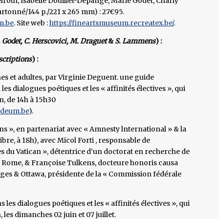
elroth, Isabelle Douillet-Depange, Marie Godet, Charly
rtonné/144 p./221 x 265 mm) : 27€95.
m.be
. Site web :
https://fineartsmuseum.recreatex.be/
.
. Godet, C. Herscovici, M. Draguet
&
S. Lammens
) :
scriptions
) :
nes et adultes, par Virginie Deguent. une guide
 dialogues poétiques et les « affinités électives », qui
, de 14h à 15h30
udeum.be
).
s », en partenariat avec « Amnesty lnternational » & la
libre, à 18h), avec Micol Forti , responsable de
s du Vatican », détentrice d’un doctorat en recherche de
 », à Rome, & Françoise Tulkens, docteure honoris causa
ges & Ottawa, présidente de la « Commission fédérale
 les dialogues poétiques et les « affinités électives », qui
es dimanches 02 juin et 07 juillet.