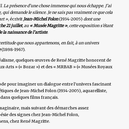
il. La présence d’une chose immense qui nous échappe. J’ai
 qui demande le silence. Je ne sais pas vraiment ce que cela
art »
, écrivit
Jean-Michel Folon
(1934-2005)
dont une
e 21 juillet
,
au
« Musée Magritte »
,
cette exposition s’étant
 la naissance de l’artiste
.
ertitude que nous appartenons, en fait, à un univers
e
(1898-1967).
réalisme, quelques œuvres de René Magritte honorent de
aux-Arts » (« Bozar ») et des « MRBAB » (« Musées Royaux
riode pour imaginer un dialogue entre l’univers fascinant
étiques de Jean-Michel Folon (1934-2005), aquarelliste,
 dans quelques films français.
imaginaire, mais suivant des démarches assez
oésie des signes chez Jean-Michel Folon,
sens, chez René Magritte.