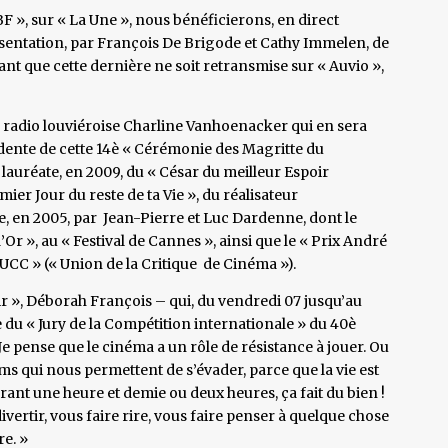
BF », sur « La Une », nous bénéficierons, en direct
résentation, par François De Brigode et Cathy Immelen, de
nt que cette dernière ne soit retransmise sur « Auvio »,
e radio louviéroise Charline Vanhoenacker qui en sera
idente de cette 14è « Cérémonie des Magritte du
lauréate, en 2009, du « César du meilleur Espoir
ier Jour du reste de ta Vie », du réalisateur
ée, en 2005, par Jean-Pierre et Luc Dardenne, dont le
’Or », au « Festival de Cannes », ainsi que le « Prix André
« UCC » (« Union de la Critique de Cinéma »).
r », Déborah François – qui, du vendredi 07 jusqu’au
e du « Jury de la Compétition internationale » du 40è
 Je pense que le cinéma a un rôle de résistance à jouer. Ou
ms qui nous permettent de s’évader, parce que la vie est
durant une heure et demie ou deux heures, ça fait du bien !
ivertir, vous faire rire, vous faire penser à quelque chose
re. »