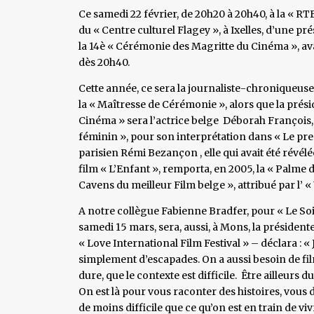
Ce samedi 22 février, de 20h20 à 20h40, à la « RT
du « Centre culturel Flagey », à Ixelles, d’une p
la 14è « Cérémonie des Magritte du Cinéma », ava
dès 20h40.
Cette année, ce sera la journaliste-chroniqueus
la « Maîtresse de Cérémonie », alors que la prés
Cinéma » sera l’actrice belge Déborah François, 
féminin », pour son interprétation dans « Le prem
parisien Rémi Bezançon , elle qui avait été révél
film « L’Enfant », remporta, en 2005, la « Palme d
Cavens du meilleur Film belge », attribué par l’ 
A notre collègue Fabienne Bradfer, pour « Le Soi
samedi 15 mars, sera, aussi, à Mons, la président
« Love International Film Festival » – déclara : «
simplement d’escapades. On a aussi besoin de fil
dure, que le contexte est difficile. Être ailleurs 
On est là pour vous raconter des histoires, vous d
de moins difficile que ce qu’on est en train de viv