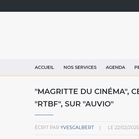
ACCUEIL
NOS SERVICES
AGENDA
P
"MAGRITTE DU CINÉMA", CE
"RTBF", SUR "AUVIO"
ÉCRIT PAR
YVESCALBERT
LE
22/02/2025