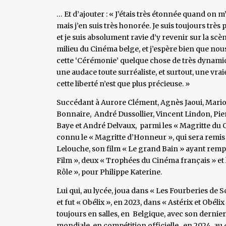
… Et d’ajouter : « J’étais très étonnée quand on m
mais j’en suis très honorée. Je suis toujours tr
et je suis absolument ravie d’y revenir sur la sc
milieu du Cinéma belge, et j’espère bien que nou
cette ‘Cérémonie’ quelque chose de très dynamiqu
une audace toute surréaliste, et surtout, une vraie
cette liberté n’est que plus précieuse. »
Succédant à Aurore Clément, Agnès Jaoui, Marion
Bonnaire, André Dussollier, Vincent Lindon, Pie
Baye et André Delvaux, parmi les « Magritte du C
connu le « Magritte d’Honneur », qui sera remis à
Lelouche, son film « Le grand Bain » ayant rempor
Film », deux « Trophées du Cinéma français » et
Rôle », pour Philippe Katerine.
Lui qui, au lycée, joua dans « Les Fourberies de 
et fut « Obélix », en 2023, dans « Astérix et Obéli
toujours en salles, en Belgique, avec son dernier
mondiale, en compétition officielle , en 2024, au 