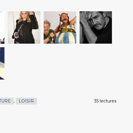
TURE
,
LOISIR
35 lectures