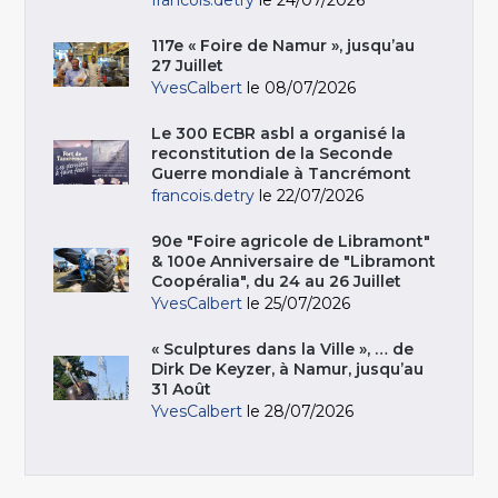
117e « Foire de Namur », jusqu’au
27 Juillet
YvesCalbert
le 08/07/2026
Le 300 ECBR asbl a organisé la
reconstitution de la Seconde
Guerre mondiale à Tancrémont
francois.detry
le 22/07/2026
90e "Foire agricole de Libramont"
& 100e Anniversaire de "Libramont
Coopéralia", du 24 au 26 Juillet
YvesCalbert
le 25/07/2026
« Sculptures dans la Ville », … de
Dirk De Keyzer, à Namur, jusqu’au
31 Août
YvesCalbert
le 28/07/2026