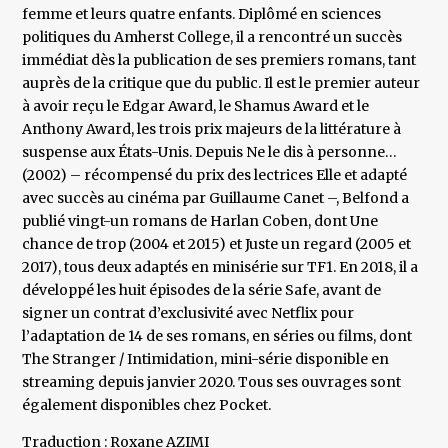
femme et leurs quatre enfants. Diplômé en sciences
politiques du Amherst College, il a rencontré un succès
immédiat dès la publication de ses premiers romans, tant
auprès de la critique que du public. Il est le premier auteur
à avoir reçu le Edgar Award, le Shamus Award et le
Anthony Award, les trois prix majeurs de la littérature à
suspense aux États-Unis. Depuis Ne le dis à personne…
(2002) – récompensé du prix des lectrices Elle et adapté
avec succès au cinéma par Guillaume Canet –, Belfond a
publié vingt-un romans de Harlan Coben, dont Une
chance de trop (2004 et 2015) et Juste un regard (2005 et
2017), tous deux adaptés en minisérie sur TF1. En 2018, il a
développé les huit épisodes de la série Safe, avant de
signer un contrat d’exclusivité avec Netflix pour
l’adaptation de 14 de ses romans, en séries ou films, dont
The Stranger / Intimidation, mini-série disponible en
streaming depuis janvier 2020. Tous ses ouvrages sont
également disponibles chez Pocket.
Traduction : Roxane AZIMI