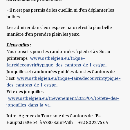
- il n’est pas permis de les cueillir, ni d’en déplanter les
bulbes.
Les admirer dans leur espace naturel est la plus belle
manière d’en prendre plein les yeux.
Liens utiles :
Nos conseils pour les randonnées à pied et à vélo au
printemps :
www.ostbelgien.eu/fr/que-
faire/decouvrir/typique-des-cantons-de-l-est/pr...
Jonquilles et randonnées guidées dans les Cantons de
l'Est :
www.ostbelgien.eu/fr/que-faire/decouvrir/typique-
des-cantons-de-l-est/pr...
Fête des jonquilles
:
www.ostbelgien.eu/fr/evenement/2023/04/16/fete-des-
jonquilles-dans-la-va...
Info: Agence du Tourisme des Cantons de l’Est
Hauptstraße 54 à 4780 Saint-Vith +32 80 22 76 64