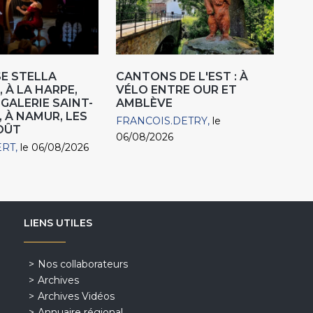
E STELLA
CANTONS DE L'EST : À
 À LA HARPE,
VÉLO ENTRE OUR ET
"GALERIE SAINT-
AMBLÈVE
, À NAMUR, LES
FRANCOIS.DETRY
le
AOÛT
06/08/2026
ERT
le 06/08/2026
LIENS UTILES
Nos collaborateurs
Archives
Archives Vidéos
Annuaire régional