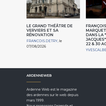
LE GRAND THÉÂTRE DE
FRANÇOIS
VERVIERS ET SA
MARQUET,
RÉNOVATION
DANS LA 
JACQUES"
FRANCOIS.DETRY
le
22 & 30 
07/08/2026
YVESCALB
ARDENNEWEB
Ardenne Web est le magazine
des ardennes sur le web depuis
mars 1999.
Nous proposons l'agenda et