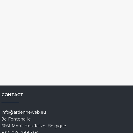
CONTACT
info@ardenneweb.eu
9e Fontenaille
6661 Mont-Houffalize, Belgique
+32 (0)61 288 304