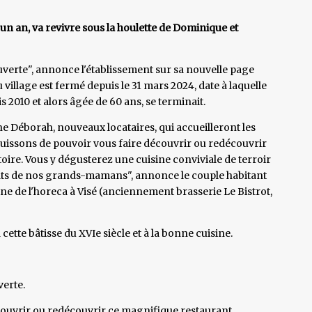
un an, va revivre sous la houlette de Dominique et
rouverte", annonce l'établissement sur sa nouvelle page
u village est fermé depuis le 31 mars 2024, date à laquelle
2010 et alors âgée de 60 ans, se terminait.
 Déborah, nouveaux locataires, qui accueilleront les
uissons de pouvoir vous faire découvrir ou redécouvrir
oire. Vous y dégusterez une cuisine conviviale de terroir
plats de nos grands-mamans", annonce le couple habitant
ne de l'horeca à Visé (anciennement brasserie Le Bistrot,
ette bâtisse du XVIe siècle et à la bonne cuisine.
verte.
couvrir ou redécouvrir ce magnifique restaurant