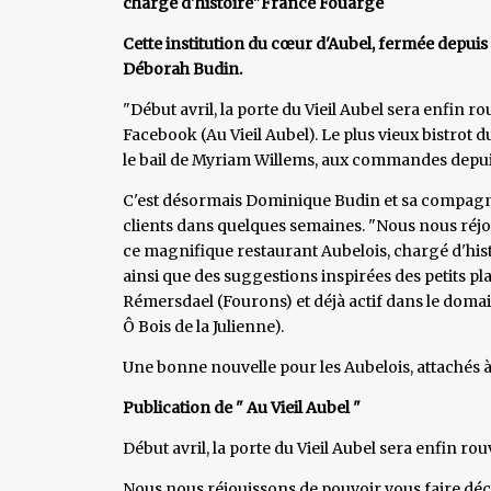
chargé d'histoire"France Fouarge
Cette institution du cœur d'Aubel, fermée depuis 
Déborah Budin.
"Début avril, la porte du Vieil Aubel sera enfin 
Facebook (Au Vieil Aubel). Le plus vieux bistrot d
le bail de Myriam Willems, aux commandes depuis 
C'est désormais Dominique Budin et sa compagne
clients dans quelques semaines. "Nous nous réjo
ce magnifique restaurant Aubelois, chargé d'hist
ainsi que des suggestions inspirées des petits 
Rémersdael (Fourons) et déjà actif dans le domai
Ô Bois de la Julienne).
Une bonne nouvelle pour les Aubelois, attachés à c
Publication de " Au Vieil Aubel "
Début avril, la porte du Vieil Aubel sera enfin rou
Nous nous réjouissons de pouvoir vous faire dé