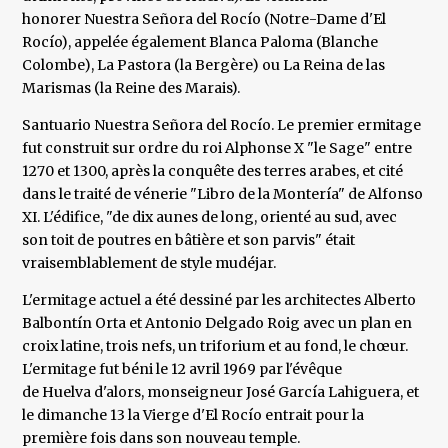
honorer Nuestra Señora del Rocío (Notre-Dame d'El
Rocío), appelée également Blanca Paloma (Blanche
Colombe), La Pastora (la Bergère) ou La Reina de las
Marismas (la Reine des Marais).
Santuario Nuestra Señora del Rocío. Le premier ermitage
fut construit sur ordre du roi Alphonse X "le Sage" entre
1270 et 1300, après la conquête des terres arabes, et cité
dans le traité de vénerie "Libro de la Montería" de Alfonso
XI. L'édifice, "de dix aunes de long, orienté au sud, avec
son toit de poutres en bâtière et son parvis" était
vraisemblablement de style mudéjar.
L'ermitage actuel a été dessiné par les architectes Alberto
Balbontín Orta et Antonio Delgado Roig avec un plan en
croix latine, trois nefs, un triforium et au fond, le chœur.
L'ermitage fut béni le 12 avril 1969 par l'évêque
de Huelva d'alors, monseigneur José García Lahiguera, et
le dimanche 13 la Vierge d'El Rocío entrait pour la
première fois dans son nouveau temple.