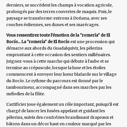
derniers, se succèdent les champs à vocation agricole,
prolongés par des terres couvertes de maquis. Puis, le
paysage se transforme: entrons à Doñana, avec ses
couches éoliennes, ses dunes et ses marécages.
Vous ressentirez toute l'émotion de la "romería" de El
Rocío... La "romería" de El Rocío
est une procession qui
démarre aux abords du Guadalquivir, les pèlerins
empruntant à cette occasion des sentiers millénaires.
Joignez-vous à cette marche qui débute à l'aube et se
termine au crépuscule, lorsque la lune et les étoiles
commencent à envoyer leur lueur blafarde sur le village
du Rocío. Le rythme du parcours est donné par le
tambourineur, accompagné dans ses marches par les
mélodies de la flûte.
L'artificier joue également un rôle important, puisqu'il est
chargé de lancer les fusées appelant et guidant les
pèlerins, suivis des confréries brandissant drapeaux et
bâtons dans un décor haut en couleur marqué par les