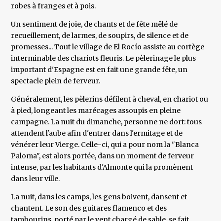
robes à franges et à pois.
Un sentiment de joie, de chants et de fête mêlé de
recueillement, de larmes, de soupirs, de silence et de
promesses... Tout le village de El Rocío assiste au cortège
interminable des chariots fleuris. Le pèlerinage le plus
important d'Espagne est en fait une grande fête, un
spectacle plein de ferveur.
Généralement, les pèlerins défilent à cheval, en chariot ou
à pied, longeant les marécages assoupis en pleine
campagne. La nuit du dimanche, personne ne dort: tous
attendent l'aube afin d'entrer dans l'ermitage et de
vénérer leur Vierge. Celle-ci, qui a pour nom la "Blanca
Paloma", est alors portée, dans un moment de ferveur
intense, par les habitants d'Almonte qui la promènent
dans leur ville.
La nuit, dans les camps, les gens boivent, dansent et
chantent. Le son des guitares flamenco et des
tambourins, porté par le vent chargé de sable, se fait