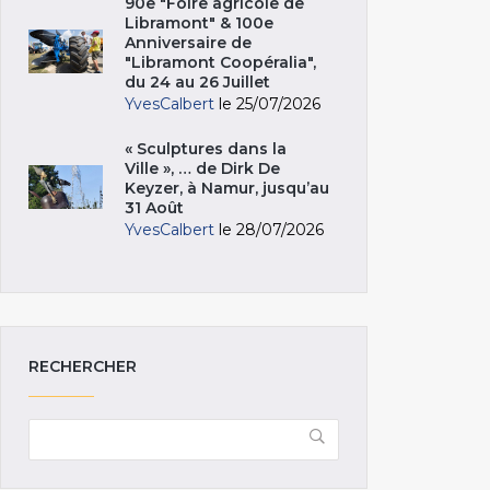
90e "Foire agricole de
Libramont" & 100e
Anniversaire de
"Libramont Coopéralia",
du 24 au 26 Juillet
YvesCalbert
le 25/07/2026
« Sculptures dans la
Ville », … de Dirk De
Keyzer, à Namur, jusqu’au
31 Août
YvesCalbert
le 28/07/2026
RECHERCHER