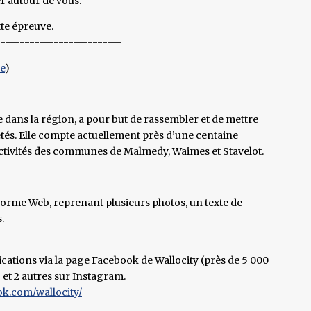
er autour de vous.
tte épreuve.
--------------------------
be
)
-------------------------
 dans la région, a pour but de rassembler et de mettre
s. Elle compte actuellement près d’une centaine
activités des communes de Malmedy, Waimes et Stavelot.
orme Web, reprenant plusieurs photos, un texte de
.
ications via la page Facebook de Wallocity (près de 5 000
 et 2 autres sur Instagram.
ok.com/wallocity/