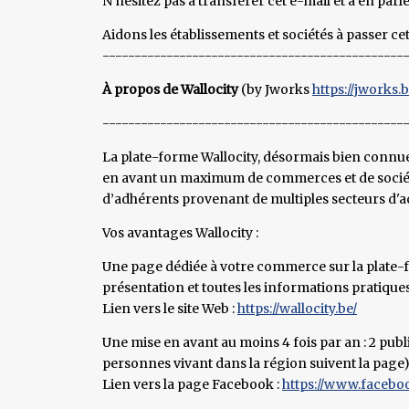
N'hésitez pas à transférer cet e-mail et à en parl
Aidons les établissements et sociétés à passer ce
-----------------------------------------------
À propos de Wallocity
(by Jworks
https://jworks.
-----------------------------------------------
La plate-forme Wallocity, désormais bien connue
en avant un maximum de commerces et de société
d’adhérents provenant de multiples secteurs d'
Vos avantages Wallocity :
Une page dédiée à votre commerce sur la plate-f
présentation et toutes les informations pratiques
Lien vers le site Web :
https://wallocity.be/
Une mise en avant au moins 4 fois par an : 2 publ
personnes vivant dans la région suivent la page)
Lien vers la page Facebook :
https://www.facebo