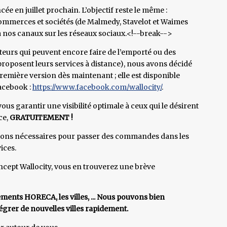
cée en juillet prochain. L’objectif reste le même :
commerces et sociétés (de Malmedy, Stavelot et Waimes
ia nos canaux sur les réseaux sociaux.<!--break-->
ecteurs qui peuvent encore faire de l’emporté ou des
 proposent leurs services à distance), nous avons décidé
emière version dès maintenant ; elle est disponible
acebook :
https://www.facebook.com/wallocity/
.
us garantir une visibilité optimale à ceux qui le désirent
ce,
GRATUITEMENT !
tions nécessaires pour passer des commandes dans les
ices.
ncept Wallocity, vous en trouverez une brève
ements HORECA, les villes, ... Nous pouvons bien
grer de nouvelles villes rapidement.