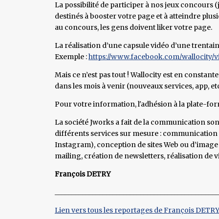
La possibilité de participer à nos jeux concours (
destinés à booster votre page et à atteindre plusi
au concours, les gens doivent liker votre page.
La réalisation d’une capsule vidéo d’une trenta
Exemple :
https://www.facebook.com/wallocity/v
Mais ce n’est pas tout ! Wallocity est en consta
dans les mois à venir (nouveaux services, app, etc
Pour votre information, l'adhésion à la plate-for
La société Jworks a fait de la communication son
différents services sur mesure : communication d
Instagram), conception de sites Web ou d’image 
mailing, création de newsletters, réalisation de v
François DETRY
________________________________________________
Lien vers tous les reportages de François DETR