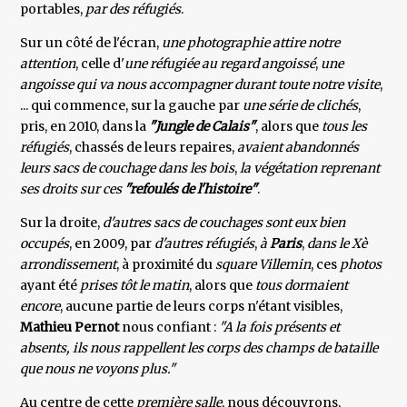
portables,
par des réfugiés
.
Sur un côté de l'écran,
une photographie attire notre
attention
, celle d'
une réfugiée au regard angoissé
,
une
angoisse qui va nous accompagner durant toute notre visite
,
... qui commence, sur la gauche par
une série de clichés
,
pris, en 2010, dans la
"Jungle de Calais"
, alors que
tous les
réfugiés
, chassés de leurs repaires,
avaient abandonnés
leurs sacs de couchage dans les bois
,
la végétation reprenant
ses droits sur ces
"refoulés de l'histoire"
.
Sur la droite,
d'autres sacs de couchages sont eux bien
occupés
, en 2009, par
d'autres réfugiés
,
à
Paris
,
dans le Xè
arrondissement
, à proximité du
square Villemin
, ces
photos
ayant été
prises tôt le matin
, alors que
tous dormaient
encore
, aucune partie de leurs corps n'étant visibles,
Mathieu Pernot
nous confiant :
"A la fois présents et
absents, ils nous rappellent les corps des champs de bataille
que nous ne voyons plus."
Au centre de cette
première salle
, nous découvrons,