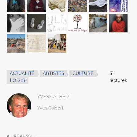
ACTUALITÉ
,
ARTISTES
,
CULTURE
,
51
LOISIR
lectures
YVES CALBERT
Yves Calbert
A LIRE AUSSI