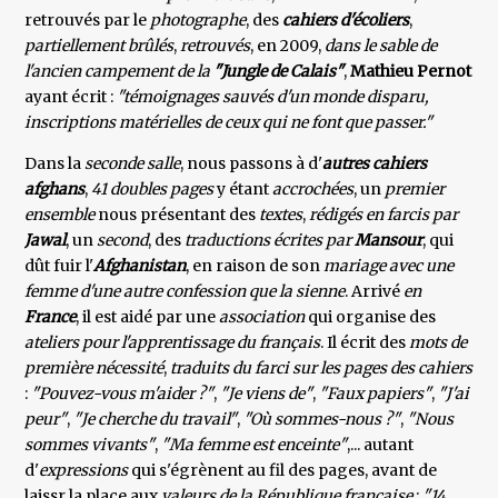
retrouvés par le
photographe
, des
cahiers d'écoliers
,
partiellement brûlés
,
retrouvés
, en 2009,
dans le sable de
l'ancien campement de la
"Jungle de Calais"
,
Mathieu
Pernot
ayant écrit :
"témoignages sauvés d'un monde disparu,
inscriptions matérielles de ceux qui ne font que passer."
Dans la
seconde salle
, nous passons à d'
autres cahiers
afghans
,
41 doubles pages
y étant
accrochées
, un
premier
ensemble
nous présentant des
textes
,
rédigés en farcis par
Jawal
, un
second
, des
traductions écrites par
Mansour
, qui
dût fuir l'
Afghanistan
, en raison de son
mariage avec une
femme d'une autre confession
que la sienne
. Arrivé
en
France
, il est aidé par une
association
qui organise des
ateliers pour l'apprentissage du français
. Il écrit des
mots de
première nécessité
,
traduits du farci sur les pages des cahiers
:
"Pouvez-vous m'aider ?"
,
"Je viens de"
,
"Faux papiers"
,
"J'ai
peur"
,
"Je cherche du travail"
,
"Où sommes-nous ?"
,
"Nous
sommes vivants"
,
"Ma femme est enceinte"
,... autant
d'
expressions
qui s'égrènent au fil des pages, avant de
laissr la place aux
valeurs de la République française
:
"14