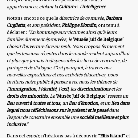
appartenances
,
ciblant la
Culture
et
l'
intelligence
.
Notons encore ce que la
directrice de ce musée
,
Barbara
Cuglietta
, et
son président
,
Philippe Blondin
, ont tenu à
déclarer :
"En hommage aux victimes ainsi qu’à leurs
familles durement éprouvées, le
'Musée Juif de Belgique'
choisit l’ouverture face au repli. Nous croyons fermement
que les tensions récentes dans le monde rendent aujourd’hui
et plus que jamais indispensables les lieux de rencontre, de
partage et de dialogue. C’est pourquoi, à travers nos
nouvelles expositions et nos activités éducatives, nous
invitons notre public à penser avec nous les thèmes de
l’
immigration
, l’
identité
, l’
exil
, les
discriminations
et les
droits des minorités
. Le
'Musée Juif de Belgique'
restera un
lieu ouvert à toutes et tous
, un
lieu d’émotion
, et un l
ieu dans
lequel nous réfléchissons sur le présent et le passé
dans
l’espoir de construire ensemble une
société meilleure et plus
inclusive
."
Dans cet
espoir
, n'hésitons pas à découvrir
"Ellis Island"
et