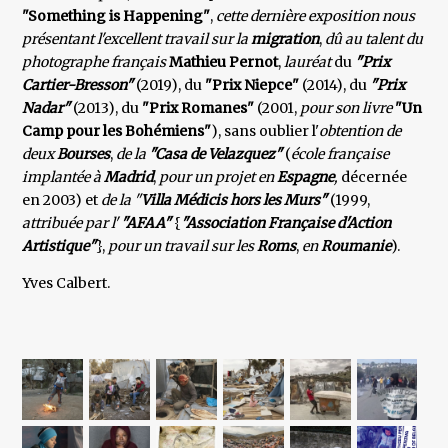
"Something is Happening"
,
cette dernière exposition nous
présentant l'excellent travail sur la
migration
,
dû au talent du
photographe français
Mathieu Pernot
,
lauréat
du
"Prix
Cartier-Bresson"
(2019), du
"Prix Niepce"
(2014), du
"Prix
Nadar"
(2013), du
"Prix Romanes"
(2001,
pour son livre
"Un
Camp pour les Bohémiens"
), sans oublier l'
obtention de
deux
Bourses
,
de la
"Casa de Velazquez"
(
école française
implantée à
Madrid
,
pour un projet en
Espagne
,
décernée
en 2003) et
de la "
Villa Médicis hors les Murs"
(1999,
attribuée par l'
"AFAA"
{
"Association Française d'Action
Artistique"
},
pour un
travail sur les
Roms
,
en
Roumanie
).
Yves Calbert.