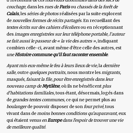
d’invisibilité de ces individus dissimulés dans des
sacs de
couchage
, dans les
rues de
Paris
ou
chassés de la forêt de
Calais
, les
séries de photos
réalisées par la suite explorent
de
nouvelles formes de récits partagés
. En recueillant des
textes écrits sur des cahiers d’écoliers
ou en réceptionnant
des
images enregistrées sur leur téléphone portable
,
l’auteur
se fait aussi le passeur de « la vie des autres »
, indiquant
combien celle-ci, avant même d’être celle des autres, est
une
Histoire commune qu’il faut raconter ensemble
.
Ayant mis eux-même le feu à leurs lieux de vie
, la
dernière
salle
, outre
quelques portraits
, nous montre les
migrants,
masqués
,
faisant la file
,
pour être enregistrés dans leur
nouveau camp de
Mytilène
, où ils ne bénéficent
plus
d'habitations familiales
, tous étant, désormais, logés dans
de
grandes tentes communes
, ce qui ne permet plus au
boulanger
de pouvoir disposer de son
four privé
, tous
vivant dans de
moins bonnes conditions qu'auparavant
, eux
qui étaient
venus
en
Europe
dans l'espoir de trouver une vie
de meilleure qualité
.