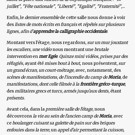
juillet"
,
"Fête nationale"
,
"Liberté"
,
"Egalité"
,
"Fraternité"
,...
Enfin, le
dernier ensemble
de cette salle nous donne à voir
des
listes de mots écrits en français
et
répétés sur plusieurs
lignes
,
afin d'
apprendre la
calligraphie occidentale
.
Montant vers l'étage, nous regardons,
sur un mur jouxtant
les escaliers
,
une vidéo
nous montrant une
brutale
intervention
en
mer Egée
.
Quinze mini vidéos
,
prises par des
réfugiés
, ayant été
mises bout à bout,
nous présentent,
sur
un grand écran
,
un court-métrage
, avec, notamment, des
scènes de manifestations
,
de l'incendie du camp de
Moria
, de
manifestations
,
dont celle filmée à la
frontière gréco-turque
,
des
militaires grecs et turcs
,
armés jusqu'aux dents
, étant
présents
.
Avant cela, dans la
première salle de l'étage
, nous
découvrons
la vie au sein de l'ancien camp de
Moria
, avec
ce
boulanger cuisant sa galette de pain sur des briques
enfouies dans la terre
, un
appel d'air permettant la cuisson
,