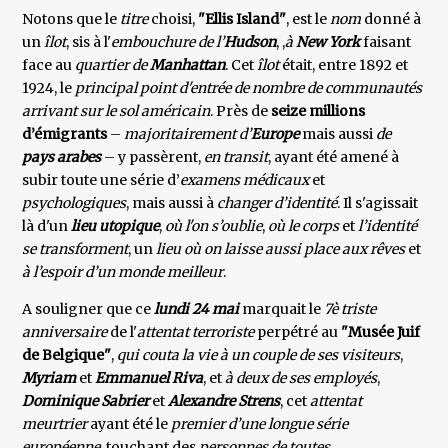
Notons que le
titre
choisi,
"Ellis Island"
, est le
nom
donné à
un
îlot
, sis à l'
embouchure de l’
Hudson
, ,
à
New York
faisant
face au
quartier de
Manhattan
. Cet
îlot
était, entre 1892 et
1924, le
principal point d'entrée de nombre de communautés
arrivant sur le sol américain
. Près de
seize millions
d’émigrants
–
majoritairement d’
Europe
mais aussi
de
pays arabes
– y passèrent,
en transit
, ayant été amené à
subir toute une série d’
examens médicaux
et
psychologiques
, mais aussi à
changer d’identité
. Il s'agissait
là d'un
lieu utopique
,
où l'on s’oublie
,
où le corps
et
l’identité
se transforment
, un
lieu où on laisse aussi place aux rêves
et
à l’espoir d’un monde meilleur
.
A souligner que ce
lundi 24 mai
marquait le
7è triste
anniversaire
de l'
attentat terroriste
perpétré au
"Musée Juif
de Belgique"
,
qui couta la vie à un couple de ses visiteurs
,
Myriam
et
Emmanuel Riva
, et
à deux de ses employés
,
Dominique Sabrier
et
Alexandre Strens
, cet
attentat
meurtrier
ayant été le
premier d’une longue série
européenne
, touchant des
personnes de toutes