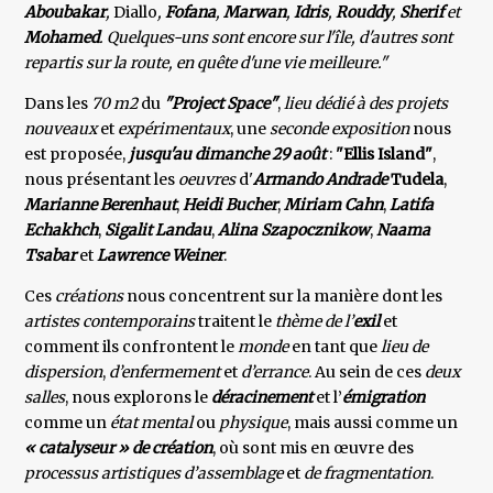
Aboubakar
,
Diallo
,
Fofana
,
Marwan
,
Idris
,
Rouddy
,
Sherif
et
Mohamed
. Quelques-uns sont encore sur l'île, d'autres sont
repartis sur la route, en quête d'une vie meilleure."
Dans les
70 m2
du
"Project Space"
,
lieu dédié à des projets
nouveaux
et
expérimentaux
, une
seconde exposition
nous
est proposée,
jusqu'au dimanche 29 août
:
"Ellis Island"
,
nous présentant les
oeuvres
d'
Armando Andrade
Tudela
,
Marianne Berenhaut
,
Heidi Bucher
,
Miriam Cahn
,
Latifa
Echakhch
,
Sigalit Landau
,
Alina Szapocznikow
,
Naama
Tsabar
et
Lawrence Weiner
.
Ces
créations
nous concentrent sur la manière dont les
artistes contemporains
traitent le
thème de l’
exil
et
comment ils confrontent le
monde
en tant que
lieu de
dispersion
,
d’enfermement
et
d’errance
. Au sein de ces
deux
salles
, nous explorons le
déracinement
et l’
émigration
comme un
état mental
ou
physique
, mais aussi comme un
« catalyseur » de création
, où sont mis en œuvre des
processus artistiques d’assemblage
et
de fragmentation
.