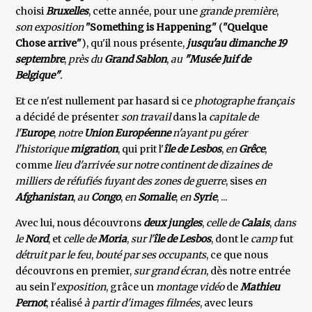
choisi
Bruxelles
, cette année, pour une
grande première
,
son exposition
"Something is Happening"
(
"Quelque
Chose arrive"
), qu'il nous présente,
jusqu'au dimanche 19
septembre
,
près du
Grand Sablon
,
au
"Musée Juif de
Belgique"
.
Et ce n'est nullement par hasard si ce
photographe français
a décidé de présenter
son travail
dans la
capitale de
l'
Europe
,
notre
Union Européenne
n'ayant pu gérer
l'historique
migration
, qui prit l'
île de Lesbos
,
en
Grêce
,
comme
lieu d'arrivée sur notre continent de dizaines de
milliers de réfufiés
fuyant des zones de guerre
, sises
en
Afghanistan
,
au
Congo
,
en
Somalie
,
en
Syrie
, ...
Avec lui, nous découvrons
deux jungles
,
celle de
Calais
,
dans
le
Nord
, et
celle de
Moria
,
sur l'
île de Lesbos
, dont le
camp
fut
détruit par le feu
,
bouté par ses occupants
, ce que nous
découvrons en premier,
sur grand écran
, dès notre entrée
au sein l'
exposition
, grâce un
montage vidéo
de
Mathieu
Pernot
, réalisé
à partir d'images filmées
, avec leurs