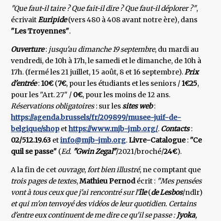
"Que faut-il taire ? Que fait-il dire ? Que faut-il déplorer ?"
,
écrivait
Euripide
(vers 480 à 408 avant notre ère), dans
"Les Troyennes"
.
Ouverture
:
jusqu'au dimanche 19 septembre
, du mardi au
vendredi, de 10h à 17h, le samedi et le dimanche, de 10h à
17h. (fermé les 21 juillet, 15 août, 8 et 16 septembre).
Prix
d'entrée
:
10€
(
7€
, pour les étudiants et les seniors /
1€25
,
pour les "Art. 27" /
0€
, pour les moins de 12 ans.
Réservations obligatoires
: sur les
sites web
:
https://agenda.brussels/fr/209899/musee-juif-de-
belgique/shop
et
https://www.mjb-jmb.org/
.
Contacts
:
02/512.19.63
et
info@mjb-jmb.org
.
Livre-Catalogue
:
"Ce
quil se passe"
(
Ed.
"Gwin Zegal"
/2021/broché/
24€
).
A la fin de cet
ouvrage
,
fort bien illustré
, ne comptant que
trois pages de textes
,
Mathieu Pernod
écrit :
"Mes pensées
vont à tous ceux que j'ai rencontré sur l'
île
(
de Lesbos
/ndlr)
et qui m'on tenvoyé des vidéos de leur quotidien. Certains
d'entre eux continuent de me dire ce qu'il se passe :
Jyoka
,