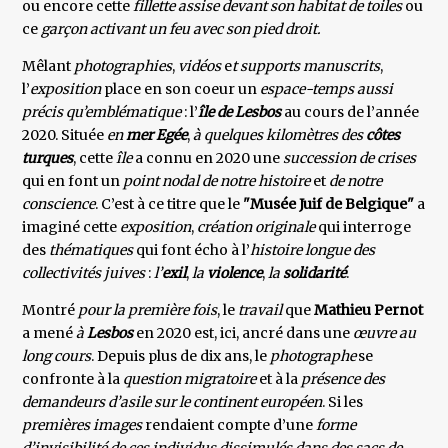
ou encore cette
fillette assise devant son habitat de toiles
ou
ce
garçon activant un feu avec son pied droit.
Mêlant
photographies
,
vidéos
e
t supports manuscrits
,
l’
exposition
place en son coeur un
espace-temps aussi
précis qu’emblématique
: l’
île de Lesbos
au cours de l’année
2020. Située
en
mer Egée
,
à quelques kilomètres des
côtes
turques
, cette
île
a connu en 2020 une
succession de crises
qui en font un
point nodal de notre histoire
et
de notre
conscience
. C’est à ce titre que le
"Musée Juif de Belgique"
a
imaginé cette
exposition
,
création originale
qui interroge
des
thématiques
qui font écho à l’
histoire longue des
collectivités juives
:
l’
exil
,
la
violence
,
la
solidarité
.
Montré
pour la première fois
, le
travail
que
Mathieu Pernot
a mené
à
Lesbos
en 2020 est, ici, ancré dans une
œuvre au
long cours
. Depuis plus de dix ans, le
photographe
se
confronte à la
question migratoire
et à la
présence des
demandeurs d’asile sur le continent européen
. Si les
premières images
rendaient compte d’une
forme