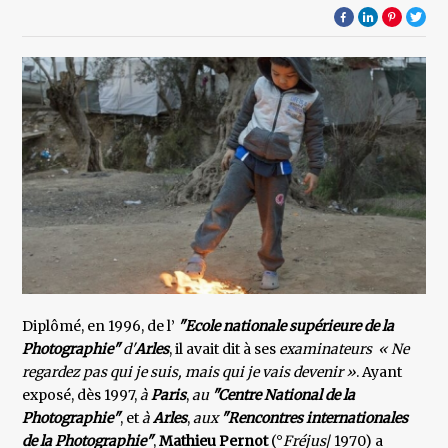
Diplômé, en 1996, de l’
"Ecole nationale supérieure de la
Photographie"
d'
Arles
, il avait dit à ses
examinateurs « Ne
regardez pas qui je suis, mais qui je vais devenir »
. Ayant
exposé, dès 1997,
à
Paris
,
au
"Centre National de la
Photographie"
, et
à
Arles
,
aux
"Rencontres internationales
de la Photographie"
,
Mathieu Pernot
(°
Fréjus
/ 1970) a